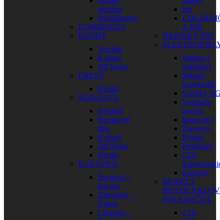
Detské
zámky
okuliare
Iné
Príslušenstvo
LEKÁRNI
KOMBINÉZY
A INÉ
BUNDY
DRŽIAKY ŠPZ
ELEKTRODIEL
Textilné
Kožené
Batérie a
Off Road
nabíjačky
DRESY
Merače
motohodín
Detské
Sviečky N
NOHAVICE
Vypínače
Textilné
motora
Kevlarové
Smerovky
rifle
Žiarovky
Kožené
Poistky
Off Road
Prepínače
Detské
CDI
RUKAVICE
Zapaľovani
Zásuvky
Športové –
MODELY
Racing
MOTOCYKLOV
Turistické –
SKLADAČKY
Urban
Chopper –
1:18