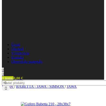
Úvod
Obchod
Výrobcovia
Kontakt
Obuvnícke materiály
0
0
0
items
0,00
€
Domov
/
BABETTA - JAWA - SIMSON
/
JAWA