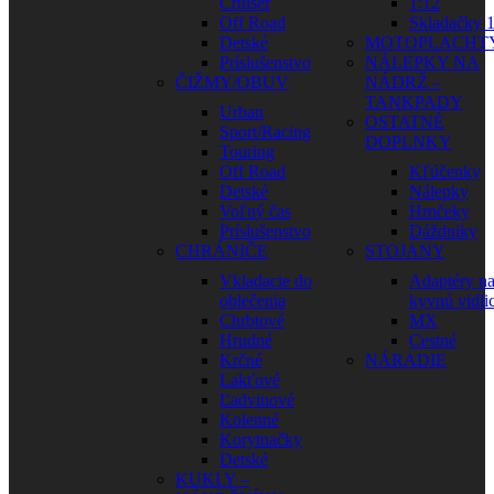
Cruiser
1:12
Off Road
Skladačky 1
Detské
MOTOPLACHT
Príslušenstvo
NÁLEPKY NA
ČIŽMY/OBUV
NÁDRŽ –
TANKPADY
Urban
OSTATNÉ
Sport/Racing
DOPLNKY
Touring
Off Road
Kľúčenky
Detské
Nálepky
Voľný čas
Hrnčeky
Príslušenstvo
Dáždniky
CHRÁNIČE
STOJANY
Vkladacie do
Adaptéry n
oblečenia
kyvnú vidli
Chrbtové
MX
Hrudné
Cestné
Krčné
NÁRADIE
Lakťové
Ľadvinové
Kolenné
Korytnačky
Detské
KUKLY –