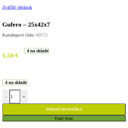
Zväčšiť obrázok
Gufero – 25x42x7
Katalógové číslo:
60572
4 na sklade
1,50
€
4 na sklade
množstvo Gufero - 25x42x7
-
+
PRIDAŤ DO KOŠÍKA
Kúpiť teraz