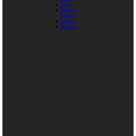
Obuv
Šiltovky /
Čiapky
Okuliare
Doplnky