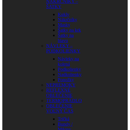
NÁKRČNÍKY –
ŠATKY
Kukly
Nákrčníky
Masky
Šatky na krk
Šatky na
hlavu
NÁVLEKY –
PODKOLIENKY
Návleky na
kolená
Podkolienky
Nadkolienky
Ponožky
NEPREMOKY
REFLEXNÉ
OBLEČENIE
TERMOPRÁDLO
OBLEČENIE
VOĽNÝ ČAS
Tričká
Bundy /
Mikiny