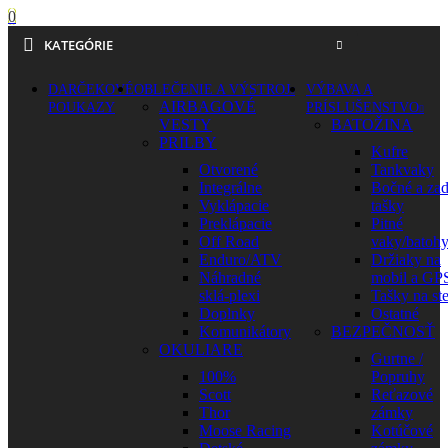
0
KATEGÓRIE
DARČEKOVÉ
OBLEČENIE A VÝSTROJ
VÝBAVA A
AIRBAGOVÉ
POUKAZY
PRÍSLUŠENSTVO
VESTY
BATOŽINA
PRILBY
Kufre
Otvorené
Tankvaky
Integrálne
Bočné a za
Vyklápacie
tašky
Preklápacie
Pitné
Off Road
vaky/batoh
Enduro/ATV
Držiaky na
Náhradné
mobil a GP
sklá-plexi
Tašky na st
Doplnky
Ostatné
Komunikátory
BEZPEČNOSŤ
OKULIARE
Gurtne /
100%
Popruhy
Scott
Reťazové
Thor
zámky
Moose Racing
Kotúčové