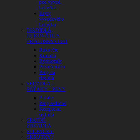
pod vývod.
koliečko
Kryty
vývodového
koliečka
RIADIDLÁ,
RUKOVÄTE A
PRÍSLUŠENSTVO
Rukoväte
Riadidlá
Rýchlopaly
Príslušenstvo
Peny na
riadidlá
SEDADLÁ –
POŤAHY – PENY
Poťahy
Peny sedadiel
Kompletné
sedadlá
SPÄTNÉ
ZRKADLÁ
STUPAČKY
SKRUTKY /