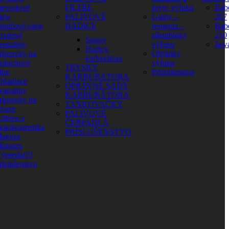
revodové
FILTRE
kryty výfuku
Babe
leje
PALIVOVÉ
Gumy –
207
lmičové oleje
HADICE
tesnenia –
Babe
rzdové
silentbloky
210
Spony
vapaliny
výfuku
Jaw
Hadice
rípravky na
Objímky
karburátora
zduchové
výfuku
TRYSKY
ltre
Príslušenstvo
KARBURÁTORA
hladiace
OPRAVNÉ SADY
vapaliny
KARBURÁTORA
rípravky na
TANKOVAČKY
eťaze
PALIVOVÉ
ditíva a
ČERPADLÁ
otokozmetika
PRÍSLUŠENSTVO
agura
otorex
ýpredaj!!!
ríslušenstvo