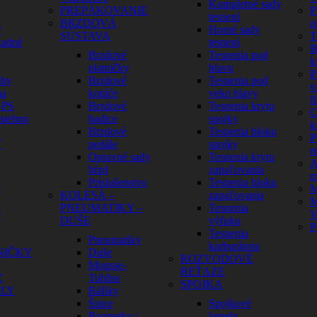
Kompletné sady
PREPÁKOVANIE
P
tesnení
BRZDOVÁ
o
y
Horné sady
SÚSTAVA
T
zadné
tesnení
B
Brzdové
Tesnenia pod
k
platničky
hlavu
P
ohy
Brzdové
Tesnenia pod
v
na
kotúče
veko hlavy
fi
GPS
Brzdové
Tesnenia krytu
C
 stehno
hadice
spojky
k
Brzdové
Tesnenia bloku
P
Ť
pedále
spojky
r
Opravné sady
Tesnenia krytu
A
bŕzd
zapaľovania
m
Príslušenstvo
Tesnenia bloku
é
M
KOLESÁ –
zapaľovania
M
PNEUMATIKY –
Tesnenia
é
V
DUŠE
výfuku
P
Tesnenia
Pneumatiky
karburátora
NIČKY
Duše
ROZVODOVÉ
Mousse-
REŤAZE
Z
Tubliss
SPOJKA
ELY
Ráfiky
Špice
Spojkové
Rozperky /
lamely