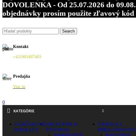
DOVOLENKA - Od 25.07.2026 do 09.08.202
objednávky prosím použite zľavový kó
Search
Kontakt
+421903497403
Predajňa
Viac tu
0
KATEGÓRIE
DARČEKOVÉ
OBLEČENIE A
VÝBAVA A
POUKAZY
VÝSTROJ
PRÍSLUŠENSTV
AIRBAGOVÉ
BATOŽINA