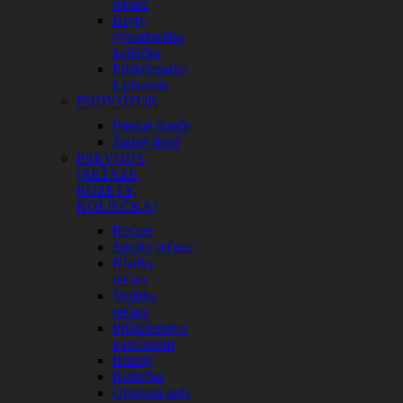
reťaze
Kryty
vývodového
koliečka
Príslušenstvo
k plastom
PODVOZOK
Predné tlmiče
Zadný tlmič
PREVODY
(REŤAZE,
ROZETY,
KOLIEČKA)
Reťaze
Spojky reťaze
Kladky
reťaze
Vodítka
reťaze
Príslušenstvo
k reťaziam
Rozety
Koliečka
Opravná sada