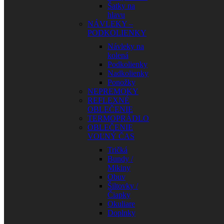
Šatky na
hlavu
NÁVLEKY –
PODKOLIENKY
Návleky na
kolená
Podkolienky
Nadkolienky
Ponožky
NEPREMOKY
REFLEXNÉ
OBLEČENIE
TERMOPRÁDLO
OBLEČENIE
VOĽNÝ ČAS
Tričká
Bundy /
Mikiny
Obuv
Šiltovky /
Čiapky
Okuliare
Doplnky