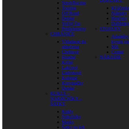
DOPLNKY
Sport/Racing
Touring
Kľúčenk
Off Road
Nálepky
Detské
Hrnčeky
Voľný čas
Dáždnik
Príslušenstvo
STOJANY
CHRÁNIČE
Adaptéry
Vkladacie do
kyvnú vid
oblečenia
MX
Chrbtové
Cestné
Hrudné
NÁRADIE
Krčné
Lakťové
Ľadvinové
Kolenné
Korytnačky
Detské
KUKLY –
NÁKRČNÍKY –
ŠATKY
Kukly
Nákrčníky
Masky
Šatky na krk