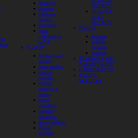
VZDUCH.
Brzdové
FILTROV
y
Radiace
HLAVICE
Objímky
OLEJ.
spojky
FILTROV
y
Spojkové
POHON
Sada
výklopných
Remene
 na
páčok
Valčeky
licu
PLASTY
variátora
Variátor
Restyle sady
ŠTARTOVANIE /
plastov
ZAPAĽOVANIE
Sady plastov
KARBURÁTOR
Predné
ZÁTKY /
blatníky
SKRUTKY
Predné
tabuľky a
masky
Kryty
chladičov
Mriežky
chladičov
Kryty airboxu
Zadné
(bočné)