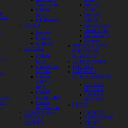
Vymedzenia
Spojkové
Ložiská
plechy
n
kolies
Spojkové
 NGK
Príslušenstvo
pružiny
LANKÁ
Spojkové sady
Piestik spojky
y
Brzdové
Pumpa spojky
Plynové
Tesnenia
Spojkové
OPRAVNÁ SADA
e
LOŽISKÁ
POD VÝVOD.
Ložiská
KOLIEČKO
nie
kolies
VODNÁ PUMPA
Ložiská krku
CHLADIČ
riadenia
LOŽISKÁ A
V –
Ložiská
GUFERÁ MOTORA
Y
zadného
LOŽISKÁ
tlmiča
MOTORA
Ložiská
GUFERÁ
y 1:12
kyvnej vidlice
MOTORA
HTY
Ložiská
FILTRE
A
prepákovania
NAHRIEVÁKY
OLEJOVÉ
PÁČKY A
VZDUCHOVÉ
OBJÍMKY
KRYTY