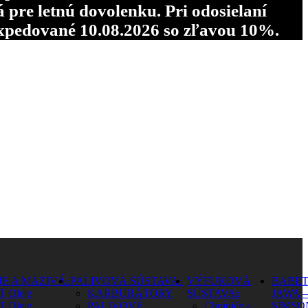
re letnú dovolenku. Pri odosielaní
pedované 10.08.2026 so zľavou 10%.
JE A MAZIVÁ
PALIVOVÁ SÚSTAVA
VÝFUKOVÁ
BABET
T Oleje
KARBURÁTORY
SÚSTAVA
JAWA –
T Oleje
PALIVOVÉ
Chrániče a
SIMSO