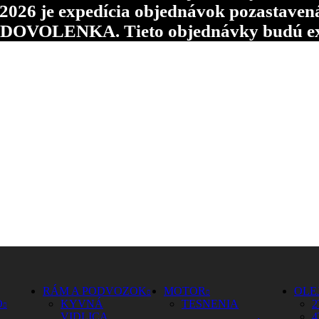
6 je expedícia objednávok pozastavená p
d DOVOLENKA. Tieto objednávky budú ex
RÁM A PODVOZOK
MOTOR
OLE
O
KYVNÁ
TESNENIA
2
VIDLICA
4