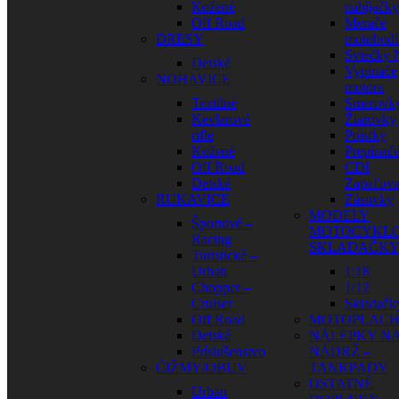
Kožené
nabíjačky
Off Road
Merače
DRESY
motohodí
Sviečky
Detské
Vypínače
NOHAVICE
motora
Textilné
Smerovk
Kevlarové
Žiarovky
rifle
Poistky
Kožené
Prepínač
Off Road
CDI
Detské
Zapaľova
RUKAVICE
Zásuvky
MODELY
Športové –
MOTOCYKLO
Racing
SKLADAČK
Turistické –
Urban
1:18
Chopper –
1:12
Cruiser
Skladačk
Off Road
MOTOPLAC
Detské
NÁLEPKY N
Príslušenstvo
NÁDRŽ –
ČIŽMY/OBUV
TANKPADY
OSTATNÉ
Urban