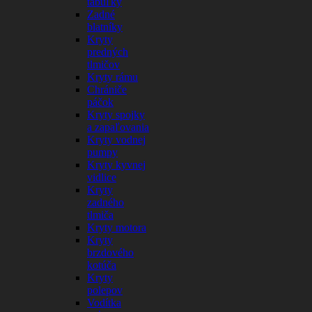
tabuľky
Zadné
blatníky
Kryty
predných
tlmičov
Kryty rámu
Chrániče
páčok
Kryty spojky
a zapaľovania
Kryty vodnej
pumpy
Kryty kyvnej
vidlice
Kryty
zadného
tlmiča
Kryty motora
Kryty
brzdového
kotúča
Kryty
polepov
Vodítka