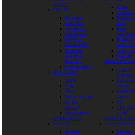
VESTY
Kufre
PRILBY
Tankvak
Otvorené
Bočné a 
Integrálne
tašky
Vyklápacie
Pitné
Preklápacie
vaky/bat
Off Road
Držiaky 
Enduro/ATV
mobil a 
Náhradné
Tašky na
sklá-plexi
Ostatné
Doplnky
BEZPEČNOS
Komunikátory
Gurtne /
OKULIARE
Popruhy
100%
Reťazov
Scott
zámky
Thor
Kotúčov
Moose Racing
zámky
Detské
Iné
okuliare
LEKÁR
Príslušenstvo
A INÉ
KOMBINÉZY
DRŽIAKY ŠP
BUNDY
ELEKTRODI
Textilné
Batérie a