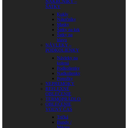
NÁKRČNÍKY –
ŠATKY
Kukly
Nákrčníky
Masky
Šatky na krk
Šatky na
hlavu
NÁVLEKY –
PODKOLIENKY
Návleky na
kolená
Podkolienky
Nadkolienky
Ponožky
NEPREMOKY
REFLEXNÉ
OBLEČENIE
TERMOPRÁDLO
OBLEČENIE
VOĽNÝ ČAS
Tričká
Bundy /
Mikiny