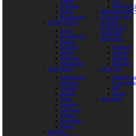
Cruiser
1:12
Off Road
Skladačky 1
Detské
MOTOPLACHT
Príslušenstvo
NÁLEPKY NA
ČIŽMY/OBUV
NÁDRŽ –
TANKPADY
Urban
OSTATNÉ
Sport/Racing
DOPLNKY
Touring
Off Road
Kľúčenky
Detské
Nálepky
Voľný čas
Hrnčeky
Príslušenstvo
Dáždniky
CHRÁNIČE
STOJANY
Vkladacie do
Adaptéry n
oblečenia
kyvnú vidli
Chrbtové
MX
Hrudné
Cestné
Krčné
NÁRADIE
Lakťové
Ľadvinové
Kolenné
Korytnačky
Detské
KUKLY –