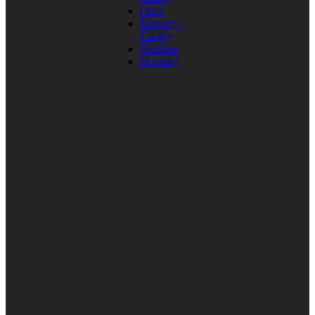
Obuv
Šiltovky /
Čiapky
Okuliare
Doplnky