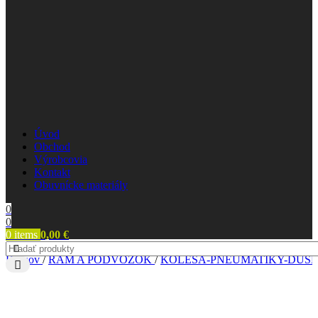
Úvod
Obchod
Výrobcovia
Kontakt
Obuvnícke materiály
0
0
0
items
0,00
€
Domov
/
RÁM A PODVOZOK
/
KOLESÁ-PNEUMATIKY-DUŠE