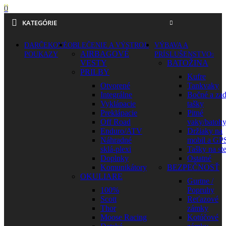
0
KATEGÓRIE
DARČEKOVÉ
OBLEČENIE A VÝSTROJ
VÝBAVA A
AIRBAGOVÉ
POUKAZY
PRÍSLUŠENSTVO
VESTY
BATOŽINA
PRILBY
Kufre
Otvorené
Tankvaky
Integrálne
Bočné a za
Vyklápacie
tašky
Preklápacie
Pitné
Off Road
vaky/batoh
Enduro/ATV
Držiaky na
Náhradné
mobil a GP
sklá-plexi
Tašky na st
Doplnky
Ostatné
Komunikátory
BEZPEČNOSŤ
OKULIARE
Gurtne /
100%
Popruhy
Scott
Reťazové
Thor
zámky
Moose Racing
Kotúčové