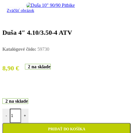
Zväčšiť obrázok
Duša 4″ 4.10/3.50-4 ATV
Katalógové číslo:
59730
2 na sklade
8,90
€
2 na sklade
množstvo Duša 4" 4.10/3.50-4 ATV
-
+
PRIDAŤ DO KOŠÍKA