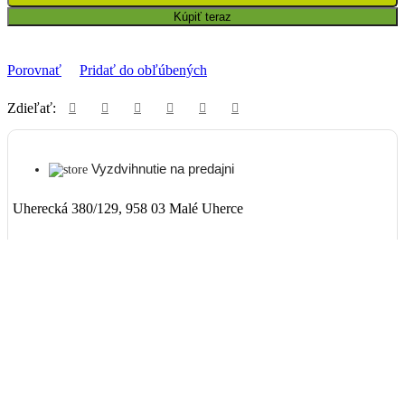
Kúpiť teraz
Porovnať
Pridať do obľúbených
Zdieľať:
Vyzdvihnutie na predajni
Uherecká 380/129, 958 03 Malé Uherce
ZADARMO
Packeta
Nad 99€ doručenie ZADARMO