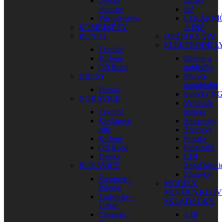
Detské
zámky
okuliare
Iné
Príslušenstvo
LEKÁRNI
KOMBINÉZY
A INÉ
BUNDY
DRŽIAKY ŠPZ
ELEKTRODIEL
Textilné
Kožené
Batérie a
Off Road
nabíjačky
DRESY
Merače
motohodín
Detské
Sviečky N
NOHAVICE
Vypínače
Textilné
motora
Kevlarové
Smerovky
rifle
Žiarovky
Kožené
Poistky
Off Road
Prepínače
Detské
CDI
RUKAVICE
Zapaľovani
Zásuvky
Športové –
MODELY
Racing
MOTOCYKLOV
Turistické –
SKLADAČKY
Urban
Chopper –
1:18