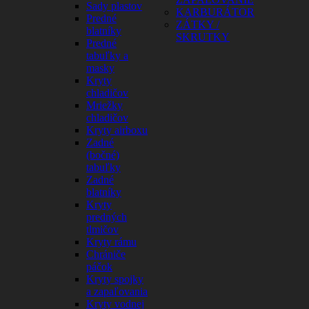
Sady plastov
KARBURÁTOR
Predné
ZÁTKY /
blatníky
SKRUTKY
Predné
tabuľky a
masky
Kryty
chladičov
Mriežky
chladičov
Kryty airboxu
Zadné
(bočné)
tabuľky
Zadné
blatníky
Kryty
predných
tlmičov
Kryty rámu
Chrániče
páčok
Kryty spojky
a zapaľovania
Kryty vodnej