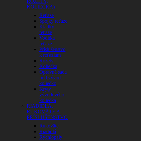
ROZETY,
KOLIEČKA)
Reťaze
Spojky reťaze
Kladky
reťaze
Vodítka
reťaze
Príslušenstvo
k reťaziam
Rozety
Koliečka
Opravná sada
pod vývod.
koliečko
Kryty
vývodového
koliečka
RIADIDLÁ,
RUKOVÄTE A
PRÍSLUŠENSTVO
Rukoväte
Riadidlá
Rýchlopaly