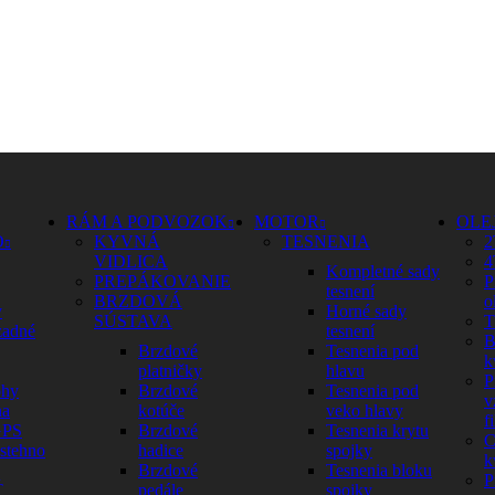
RÁM A PODVOZOK
MOTOR
OLE
O
KYVNÁ
TESNENIA
2
VIDLICA
4
Kompletné sady
PREPÁKOVANIE
P
tesnení
BRZDOVÁ
o
y
Horné sady
SÚSTAVA
T
zadné
tesnení
B
Brzdové
Tesnenia pod
k
platničky
hlavu
P
ohy
Brzdové
Tesnenia pod
v
na
kotúče
veko hlavy
fi
GPS
Brzdové
Tesnenia krytu
C
 stehno
hadice
spojky
k
Brzdové
Tesnenia bloku
P
Ť
pedále
spojky