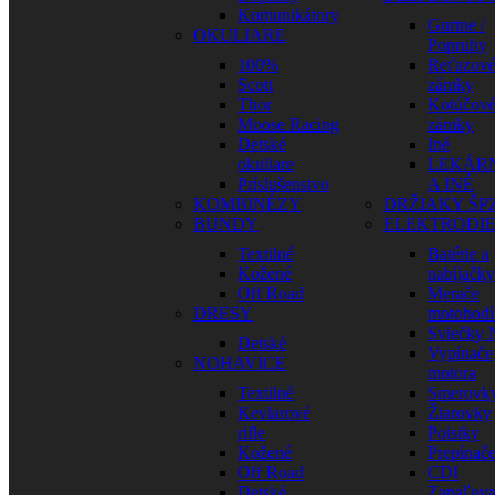
Komunikátory
Gurtne /
OKULIARE
Popruhy
100%
Reťazov
Scott
zámky
Thor
Kotúčov
Moose Racing
zámky
Detské
Iné
okuliare
LEKÁR
Príslušenstvo
A INÉ
KOMBINÉZY
DRŽIAKY ŠP
BUNDY
ELEKTRODI
Textilné
Batérie a
Kožené
nabíjačky
Off Road
Merače
DRESY
motohodí
Sviečky
Detské
Vypínače
NOHAVICE
motora
Textilné
Smerovk
Kevlarové
Žiarovky
rifle
Poistky
Kožené
Prepínač
Off Road
CDI
Detské
Zapaľova