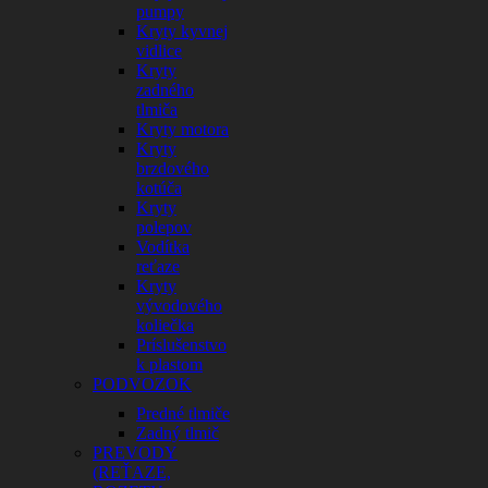
pumpy
Kryty kyvnej
vidlice
Kryty
zadného
tlmiča
Kryty motora
Kryty
brzdového
kotúča
Kryty
polepov
Vodítka
reťaze
Kryty
vývodového
koliečka
Príslušenstvo
k plastom
PODVOZOK
Predné tlmiče
Zadný tlmič
PREVODY
(REŤAZE,