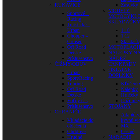
RUKAVICE
Zásuvky
MODELY
Športové –
MOTOCYKLO
Racing
SKLADAČK
Turistické –
Urban
1:18
Chopper –
1:12
Cruiser
Skladačk
Off Road
MOTOPLAC
Detské
NÁLEPKY N
Príslušenstvo
NÁDRŽ –
ČIŽMY/OBUV
TANKPADY
OSTATNÉ
Urban
DOPLNKY
Sport/Racing
Touring
Kľúčenk
Off Road
Nálepky
Detské
Hrnčeky
Voľný čas
Dáždnik
Príslušenstvo
STOJANY
CHRÁNIČE
Adaptéry
Vkladacie do
kyvnú vid
oblečenia
MX
Chrbtové
Cestné
Hrudné
NÁRADIE