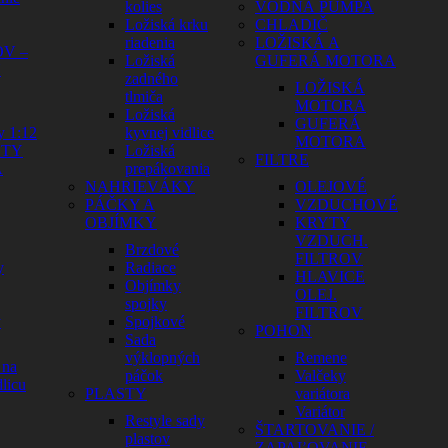
kolies
VODNÁ PUMPA
Ložiská krku
CHLADIČ
riadenia
LOŽISKÁ A
V –
Ložiská
GUFERÁ MOTORA
Y
zadného
LOŽISKÁ
tlmiča
MOTORA
Ložiská
GUFERÁ
y 1:12
kyvnej vidlice
MOTORA
HTY
Ložiská
FILTRE
A
prepákovania
NAHRIEVÁKY
OLEJOVÉ
PÁČKY A
VZDUCHOVÉ
OBJÍMKY
KRYTY
VZDUCH.
Brzdové
FILTROV
y
Radiace
HLAVICE
Objímky
OLEJ.
spojky
FILTROV
y
Spojkové
POHON
Sada
výklopných
Remene
 na
páčok
Valčeky
licu
PLASTY
variátora
Variátor
Restyle sady
ŠTARTOVANIE /
plastov
ZAPAĽOVANIE