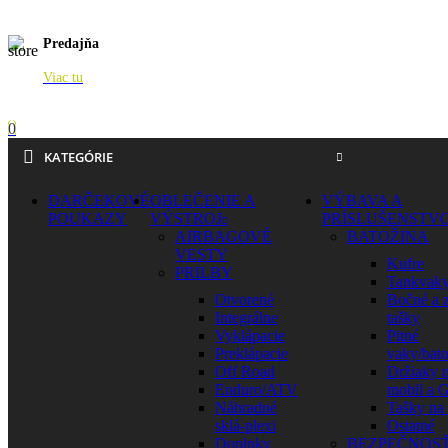
Predajňa
Viac tu
0
KATEGÓRIE
DARČEKOVÉ
OBLEČENIE A
VÝBAVA A
POUKAZY
VÝSTROJ
PRÍSLUŠENSTV
AIRBAGOVÉ
BATOŽINA
VESTY
Kufre
PRILBY
Tankvak
Otvorené
Bočné a 
Integrálne
tašky
Vyklápacie
Pitné
Preklápacie
vaky/bat
Off Road
Držiaky 
Enduro/ATV
mobil a 
Náhradné
Tašky na
sklá-plexi
Ostatné
Doplnky
BEZPEČNOS