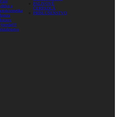
eťaze
PALIVOVÉ
ditíva a
ČERPADLÁ
otokozmetika
PRÍSLUŠENSTVO
agura
otorex
ýpredaj!!!
ríslušenstvo