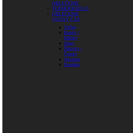
OBLEČENIE
TERMOPRÁDLO
OBLEČENIE
VOĽNÝ ČAS
Tričká
Bundy /
Mikiny
Obuv
Šiltovky /
Čiapky
Okuliare
Doplnky