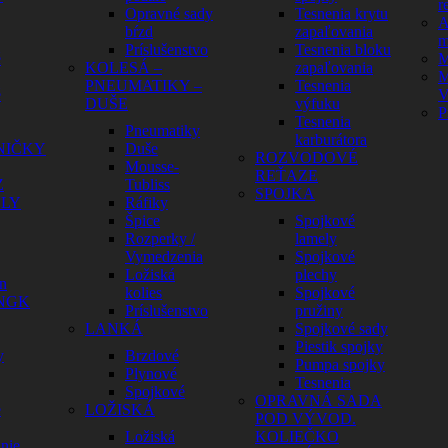
r
Opravné sady
Tesnenia krytu
A
bŕzd
zapaľovania
m
Príslušenstvo
Tesnenia bloku
é
M
KOLESÁ –
zapaľovania
M
PNEUMATIKY –
Tesnenia
é
V
DUŠE
výfuku
P
Tesnenia
Pneumatiky
karburátora
NIČKY
Duše
ROZVODOVÉ
Mousse-
REŤAZE
Z
Tubliss
SPOJKA
ELY
Ráfiky
Špice
Spojkové
Rozperky /
lamely
Vymedzenia
Spojkové
Ložiská
plechy
n
kolies
Spojkové
 NGK
Príslušenstvo
pružiny
LANKÁ
Spojkové sady
Piestik spojky
y
Brzdové
Pumpa spojky
Plynové
Tesnenia
Spojkové
OPRAVNÁ SADA
e
LOŽISKÁ
POD VÝVOD.
Ložiská
KOLIEČKO
nie