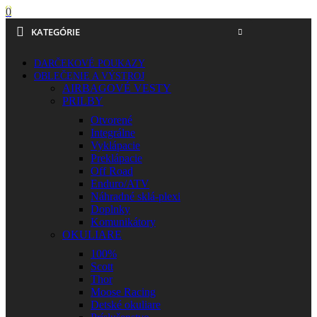
0
KATEGÓRIE
DARČEKOVÉ POUKAZY
OBLEČENIE A VÝSTROJ
AIRBAGOVÉ VESTY
PRILBY
Otvorené
Integrálne
Vyklápacie
Preklápacie
Off Road
Enduro/ATV
Náhradné sklá-plexi
Doplnky
Komunikátory
OKULIARE
100%
Scott
Thor
Moose Racing
Detské okuliare