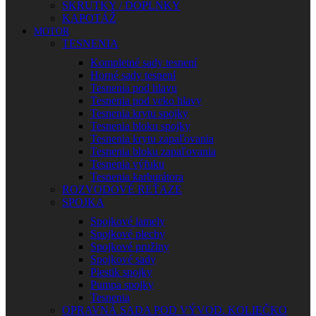
SKRUTKY / DOPLNKY
KAPOTÁŽ
MOTOR
TESNENIA
Kompletné sady tesnení
Horné sady tesnení
Tesnenia pod hlavu
Tesnenia pod veko hlavy
Tesnenia krytu spojky
Tesnenia bloku spojky
Tesnenia krytu zapaľovania
Tesnenia bloku zapaľovania
Tesnenia výfuku
Tesnenia karburátora
ROZVODOVÉ REŤAZE
SPOJKA
Spojkové lamely
Spojkové plechy
Spojkové pružiny
Spojkové sady
Piestik spojky
Pumpa spojky
Tesnenia
OPRAVNÁ SADA POD VÝVOD. KOLIEČKO