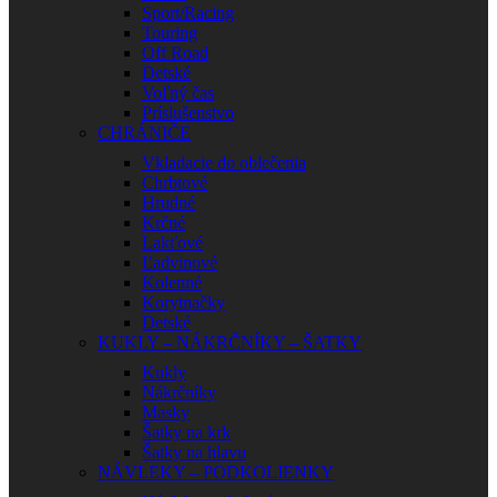
Sport/Racing
Touring
Off Road
Detské
Voľný čas
Príslušenstvo
CHRÁNIČE
Vkladacie do oblečenia
Chrbtové
Hrudné
Krčné
Lakťové
Ľadvinové
Kolenné
Korytnačky
Detské
KUKLY – NÁKRČNÍKY – ŠATKY
Kukly
Nákrčníky
Masky
Šatky na krk
Šatky na hlavu
NÁVLEKY – PODKOLIENKY