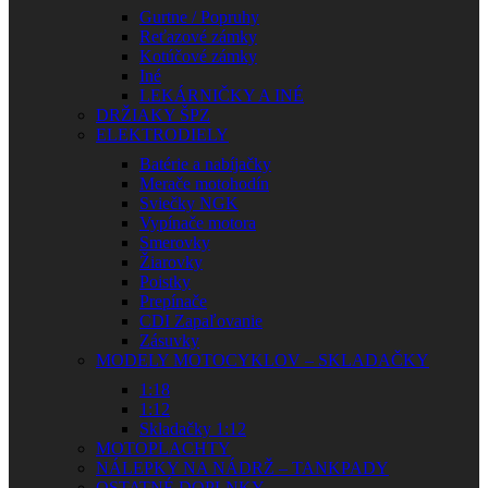
Gurtne / Popruhy
Reťazové zámky
Kotúčové zámky
Iné
LEKÁRNIČKY A INÉ
DRŽIAKY ŠPZ
ELEKTRODIELY
Batérie a nabíjačky
Merače motohodín
Sviečky NGK
Vypínače motora
Smerovky
Žiarovky
Poistky
Prepínače
CDI Zapaľovanie
Zásuvky
MODELY MOTOCYKLOV – SKLADAČKY
1:18
1:12
Skladačky 1:12
MOTOPLACHTY
NÁLEPKY NA NÁDRŽ – TANKPADY
OSTATNÉ DOPLNKY