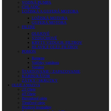
VODNÁ PUMPA
CHLADIČ
LOŽISKÁ A GUFERÁ MOTORA
LOŽISKÁ MOTORA
GUFERÁ MOTORA
FILTRE
OLEJOVÉ
VZDUCHOVÉ
KRYTY VZDUCH. FILTROV
HLAVICE OLEJ. FILTROV
POHON
Remene
Valčeky variátora
Variátor
ŠTARTOVANIE / ZAPAĽOVANIE
KARBURÁTOR
ZÁTKY / SKRUTKY
OLEJE A MAZIVÁ
2T Oleje
4T Oleje
Prevodové oleje
Tlmičové oleje
Brzdové kvapaliny