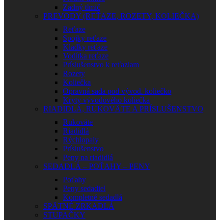
Zadný tlmič
PREVODY (REŤAZE, ROZETY, KOLIEČKA)
Reťaze
Spojky reťaze
Kladky reťaze
Vodítka reťaze
Príslušenstvo k reťaziam
Rozety
Koliečka
Opravná sada pod vývod. koliečko
Kryty vývodového koliečka
RIADIDLÁ, RUKOVÄTE A PRÍSLUŠENSTVO
Rukoväte
Riadidlá
Rýchlopaly
Príslušenstvo
Peny na riadidlá
SEDADLÁ – POŤAHY – PENY
Poťahy
Peny sedadiel
Kompletné sedadlá
SPÄTNÉ ZRKADLÁ
STUPAČKY