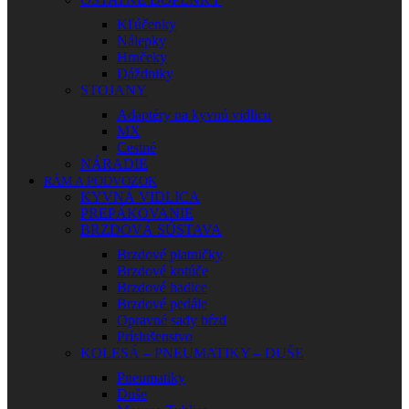
Kľúčenky
Nálepky
Hrnčeky
Dáždniky
STOJANY
Adaptéry na kyvnú vidlicu
MX
Cestné
NÁRADIE
RÁM A PODVOZOK
KYVNÁ VIDLICA
PREPÁKOVANIE
BRZDOVÁ SÚSTAVA
Brzdové platničky
Brzdové kotúče
Brzdové hadice
Brzdové pedále
Opravné sady bŕzd
Príslušenstvo
KOLESÁ – PNEUMATIKY – DUŠE
Pneumatiky
Duše