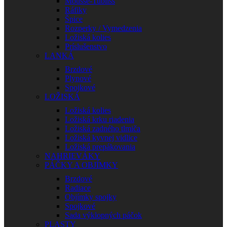
Mousse-Tubliss
Ráfiky
Špice
Rozperky / Vymedzenia
Ložiská kolies
Príslušenstvo
LANKÁ
Brzdové
Plynové
Spojkové
LOŽISKÁ
Ložiská kolies
Ložiská krku riadenia
Ložiská zadného tlmiča
Ložiská kyvnej vidlice
Ložiská prepákovania
NAHRIEVÁKY
PÁČKY A OBJÍMKY
Brzdové
Radiace
Objímky spojky
Spojkové
Sada výklopných páčok
PLASTY