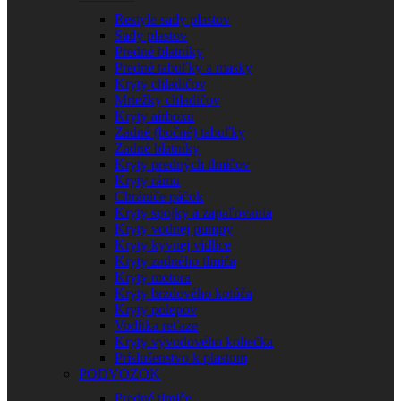
Restyle sady plastov
Sady plastov
Predné blatníky
Predné tabuľky a masky
Kryty chladičov
Mriežky chladičov
Kryty airboxu
Zadné (bočné) tabuľky
Zadné blatníky
Kryty predných tlmičov
Kryty rámu
Chrániče páčok
Kryty spojky a zapaľovania
Kryty vodnej pumpy
Kryty kyvnej vidlice
Kryty zadného tlmiča
Kryty motora
Kryty brzdového kotúča
Kryty polepov
Vodítka reťaze
Kryty vývodového koliečka
Príslušenstvo k plastom
PODVOZOK
Predné tlmiče