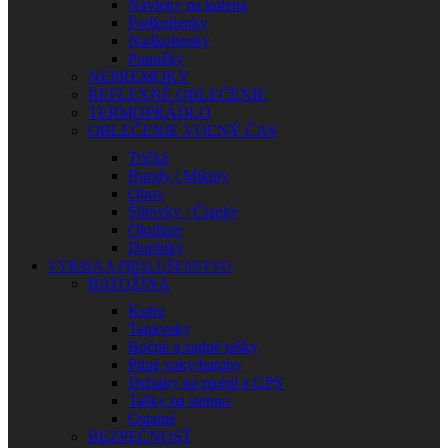
Návleky na kolená
Podkolienky
Nadkolienky
Ponožky
NEPREMOKY
REFLEXNÉ OBLEČENIE
TERMOPRÁDLO
OBLEČENIE VOĽNÝ ČAS
Tričká
Bundy / Mikiny
Obuv
Šiltovky / Čiapky
Okuliare
Doplnky
VÝBAVA A PRÍSLUŠENSTVO
BATOŽINA
Kufre
Tankvaky
Bočné a zadné tašky
Pitné vaky/batohy
Držiaky na mobil a GPS
Tašky na stehno
Ostatné
BEZPEČNOSŤ