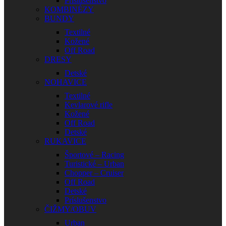
Príslušenstvo
KOMBINÉZY
BUNDY
Textilné
Kožené
Off Road
DRESY
Detské
NOHAVICE
Textilné
Kevlarové rifle
Kožené
Off Road
Detské
RUKAVICE
Športové – Racing
Turistické – Urban
Chopper – Cruiser
Off Road
Detské
Príslušenstvo
ČIŽMY/OBUV
Urban