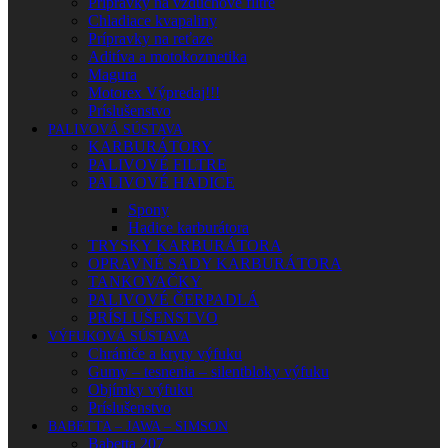
Prípravky na vzduchové filtre
Chladiace kvapaliny
Prípravky na reťaze
Aditíva a motokozmetika
Magura
Motorex Výpredaj!!!
Príslušenstvo
PALIVOVÁ SÚSTAVA
KARBURÁTORY
PALIVOVÉ FILTRE
PALIVOVÉ HADICE
Spony
Hadice karburátora
TRYSKY KARBURÁTORA
OPRAVNÉ SADY KARBURÁTORA
TANKOVAČKY
PALIVOVÉ ČERPADLÁ
PRÍSLUŠENSTVO
VÝFUKOVÁ SÚSTAVA
Chrániče a kryty výfuku
Gumy – tesnenia – silentbloky výfuku
Objímky výfuku
Príslušenstvo
BABETTA – JAWA – SIMSON
Babetta 207