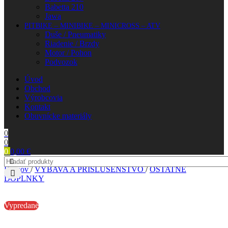
Babetta 210
Jawa
PITBIKE – MINIBIKE – MINICROSS – ATV
Duše / Pneumatiky
Riadenie / Brzdy
Motor / Pohon
Podvozok
Úvod
Obchod
Výrobcovia
Kontakt
Obuvnícke materiály
0
0
0
0,00
€
Domov
/
VÝBAVA A PRÍSLUŠENSTVO
/
OSTATNÉ
DOPLNKY
Vypredané