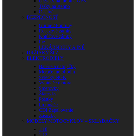
Držiaky na mobil a GPS
Tašky na stehno
Ostatné
BEZPEČNOSŤ
Gurtne / Popruhy
Reťazové zámky
Kotúčové zámky
Iné
LEKÁRNIČKY A INÉ
DRŽIAKY ŠPZ
ELEKTRODIELY
Batérie a nabíjačky
Merače motohodín
Sviečky NGK
Vypínače motora
Smerovky
Žiarovky
Poistky
Prepínače
CDI Zapaľovanie
Zásuvky
MODELY MOTOCYKLOV – SKLADAČKY
1:18
1:12