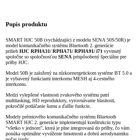
Popis produktu
SMART HJC 50B (vychádzajúci z modelu SENA 50S/50R) je
model komunikačného systému Bluetooth 2. generácie
prilieb
HJC RPHA31/ RPHA71/ RPHA91/ i71
vyvinutý
spoločne so spoločnosťou
SENA
prispôsobený špeciálne pre
prilby HJC.
Model 50B je založený na nízkoenergetickom systéme BT 5.0 a
je vybavený funkciami interkomu MESH aj 4-cestného
interkomu.
Medzi vylepšené vlastnosti zvukového systému patrí
multitasking, HD reproduktory, vyrovnávanie hlasitosti,
pokročilé potláčanie šumu a ďalšie funkcie.
Modely prémiového komunikačného systému Bluetooth
SMART HJC 2. generácie implementujú konštrukciu typu
“všetko v jednom”, ktorá je plne integrovaná do prilby, čo vám
ponúka optimálne vyváženie hmotnosti a dobrú aerodynamiku
počas jazdy.