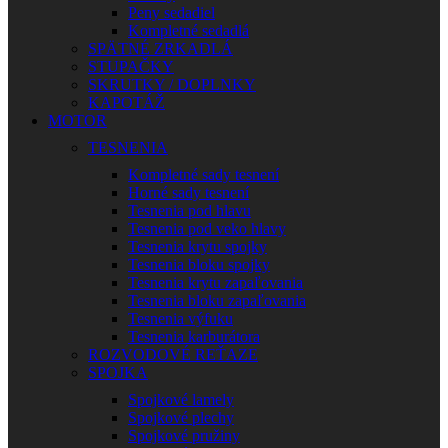
Peny sedadiel
Kompletné sedadlá
SPÄTNÉ ZRKADLÁ
STUPAČKY
SKRUTKY / DOPLNKY
KAPOTÁŽ
MOTOR
TESNENIA
Kompletné sady tesnení
Horné sady tesnení
Tesnenia pod hlavu
Tesnenia pod veko hlavy
Tesnenia krytu spojky
Tesnenia bloku spojky
Tesnenia krytu zapaľovania
Tesnenia bloku zapaľovania
Tesnenia výfuku
Tesnenia karburátora
ROZVODOVÉ REŤAZE
SPOJKA
Spojkové lamely
Spojkové plechy
Spojkové pružiny