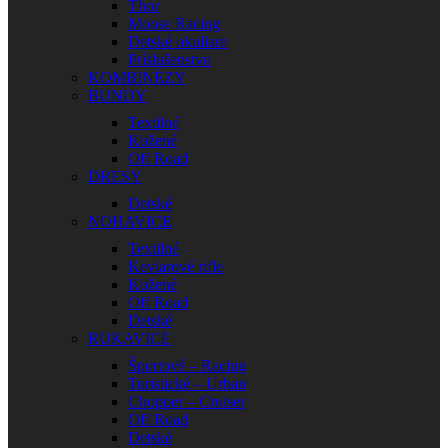
Thor
Moose Racing
Detské okuliare
Príslušenstvo
KOMBINÉZY
BUNDY
Textilné
Kožené
Off Road
DRESY
Detské
NOHAVICE
Textilné
Kevlarové rifle
Kožené
Off Road
Detské
RUKAVICE
Športové – Racing
Turistické – Urban
Chopper – Cruiser
Off Road
Detské