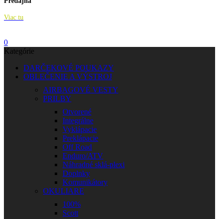
Predajňa
Viac tu
0
Kategórie
DARČEKOVÉ POUKAZY
OBLEČENIE A VÝSTROJ
AIRBAGOVÉ VESTY
PRILBY
Otvorené
Integrálne
Vyklápacie
Preklápacie
Off Road
Enduro/ATV
Náhradné sklá-plexi
Doplnky
Komunikátory
OKULIARE
100%
Scott