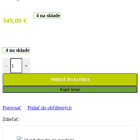
4 na sklade
349,00
€
4 na sklade
množstvo Komunikátor Interkom Bluetooth HJC SMART 2 50B (9 j
-
+
PRIDAŤ DO KOŠÍKA
Kúpiť teraz
Porovnať
Pridať do obľúbených
Zdieľať: