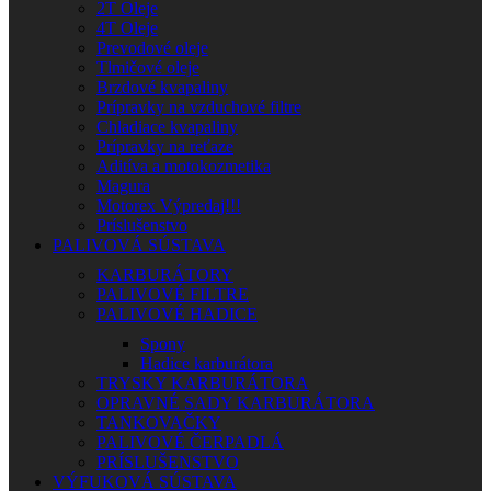
2T Oleje
4T Oleje
Prevodové oleje
Tlmičové oleje
Brzdové kvapaliny
Prípravky na vzduchové filtre
Chladiace kvapaliny
Prípravky na reťaze
Aditíva a motokozmetika
Magura
Motorex Výpredaj!!!
Príslušenstvo
PALIVOVÁ SÚSTAVA
KARBURÁTORY
PALIVOVÉ FILTRE
PALIVOVÉ HADICE
Spony
Hadice karburátora
TRYSKY KARBURÁTORA
OPRAVNÉ SADY KARBURÁTORA
TANKOVAČKY
PALIVOVÉ ČERPADLÁ
PRÍSLUŠENSTVO
VÝFUKOVÁ SÚSTAVA