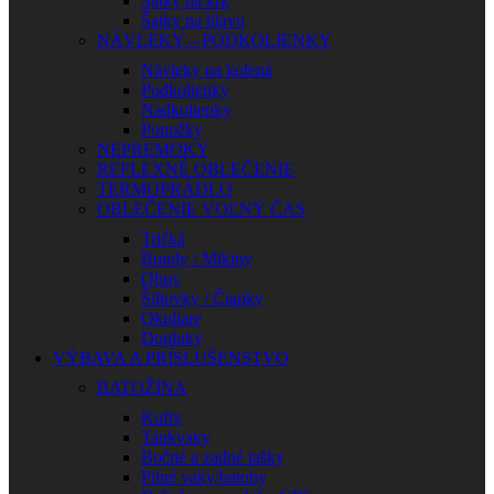
Šatky na krk
Šatky na hlavu
NÁVLEKY – PODKOLIENKY
Návleky na kolená
Podkolienky
Nadkolienky
Ponožky
NEPREMOKY
REFLEXNÉ OBLEČENIE
TERMOPRÁDLO
OBLEČENIE VOĽNÝ ČAS
Tričká
Bundy / Mikiny
Obuv
Šiltovky / Čiapky
Okuliare
Doplnky
VÝBAVA A PRÍSLUŠENSTVO
BATOŽINA
Kufre
Tankvaky
Bočné a zadné tašky
Pitné vaky/batohy