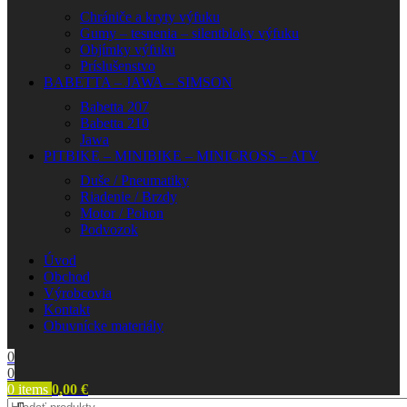
Chrániče a kryty výfuku
Gumy – tesnenia – silentbloky výfuku
Objímky výfuku
Príslušenstvo
BABETTA – JAWA – SIMSON
Babetta 207
Babetta 210
Jawa
PITBIKE – MINIBIKE – MINICROSS – ATV
Duše / Pneumatiky
Riadenie / Brzdy
Motor / Pohon
Podvozok
Úvod
Obchod
Výrobcovia
Kontakt
Obuvnícke materiály
0
0
0
items
0,00
€