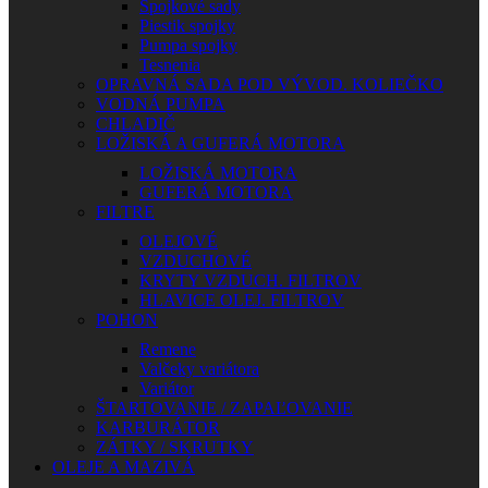
Spojkové sady
Piestik spojky
Pumpa spojky
Tesnenia
OPRAVNÁ SADA POD VÝVOD. KOLIEČKO
VODNÁ PUMPA
CHLADIČ
LOŽISKÁ A GUFERÁ MOTORA
LOŽISKÁ MOTORA
GUFERÁ MOTORA
FILTRE
OLEJOVÉ
VZDUCHOVÉ
KRYTY VZDUCH. FILTROV
HLAVICE OLEJ. FILTROV
POHON
Remene
Valčeky variátora
Variátor
ŠTARTOVANIE / ZAPAĽOVANIE
KARBURÁTOR
ZÁTKY / SKRUTKY
OLEJE A MAZIVÁ