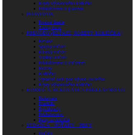
Kryty vývodového koliečka
Príslušenstvo k plastom
PODVOZOK
Predné tlmiče
Zadný tlmič
PREVODY (REŤAZE, ROZETY, KOLIEČKA)
Reťaze
Spojky reťaze
Kladky reťaze
Vodítka reťaze
Príslušenstvo k reťaziam
Rozety
Koliečka
Opravná sada pod vývod. koliečko
Kryty vývodového koliečka
RIADIDLÁ, RUKOVÄTE A PRÍSLUŠENSTVO
Rukoväte
Riadidlá
Rýchlopaly
Príslušenstvo
Peny na riadidlá
SEDADLÁ – POŤAHY – PENY
Poťahy