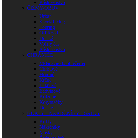
Príslušenstvo
ČIŽMY/OBUV
Urban
Sport/Racing
Touring
Off Road
Detské
Voľný čas
Príslušenstvo
CHRÁNIČE
Vkladacie do oblečenia
Chrbtové
Hrudné
Krčné
Lakťové
Ľadvinové
Kolenné
Korytnačky
Detské
KUKLY – NÁKRČNÍKY – ŠATKY
Kukly
Nákrčníky
Masky