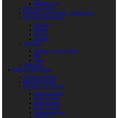
Skladačky 1:12
MOTOPLACHTY
NÁLEPKY NA NÁDRŽ – TANKPADY
OSTATNÉ DOPLNKY
Kľúčenky
Nálepky
Hrnčeky
Dáždniky
STOJANY
Adaptéry na kyvnú vidlicu
MX
Cestné
NÁRADIE
RÁM A PODVOZOK
KYVNÁ VIDLICA
PREPÁKOVANIE
BRZDOVÁ SÚSTAVA
Brzdové platničky
Brzdové kotúče
Brzdové hadice
Brzdové pedále
Opravné sady bŕzd
Príslušenstvo