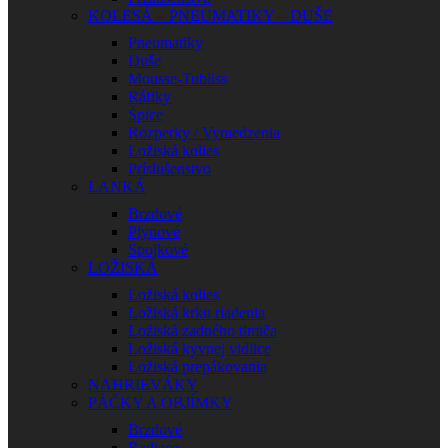
KOLESÁ – PNEUMATIKY – DUŠE
Pneumatiky
Duše
Mousse-Tubliss
Ráfiky
Špice
Rozperky / Vymedzenia
Ložiská kolies
Príslušenstvo
LANKÁ
Brzdové
Plynové
Spojkové
LOŽISKÁ
Ložiská kolies
Ložiská krku riadenia
Ložiská zadného tlmiča
Ložiská kyvnej vidlice
Ložiská prepákovania
NAHRIEVÁKY
PÁČKY A OBJÍMKY
Brzdové
Radiace