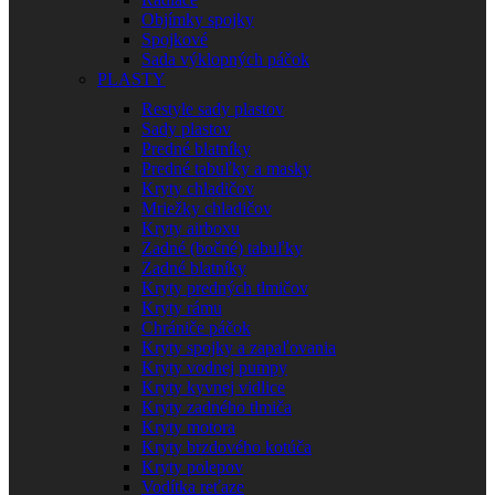
Objímky spojky
Spojkové
Sada výklopných páčok
PLASTY
Restyle sady plastov
Sady plastov
Predné blatníky
Predné tabuľky a masky
Kryty chladičov
Mriežky chladičov
Kryty airboxu
Zadné (bočné) tabuľky
Zadné blatníky
Kryty predných tlmičov
Kryty rámu
Chrániče páčok
Kryty spojky a zapaľovania
Kryty vodnej pumpy
Kryty kyvnej vidlice
Kryty zadného tlmiča
Kryty motora
Kryty brzdového kotúča
Kryty polepov
Vodítka reťaze