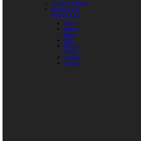
TERMOPRÁDLO
OBLEČENIE
VOĽNÝ ČAS
Tričká
Bundy /
Mikiny
Obuv
Šiltovky /
Čiapky
Okuliare
Doplnky