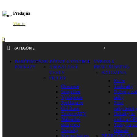
Predajňa
Viac tu
0
KATEGÓRIE
DARČEKOVÉ
OBLEČENIE A VÝSTROJ
VÝBAVA A
AIRBAGOVÉ
POUKAZY
PRÍSLUŠENSTVO
VESTY
BATOŽINA
PRILBY
Kufre
Otvorené
Tankvaky
Integrálne
Bočné a za
Vyklápacie
tašky
Preklápacie
Pitné
Off Road
vaky/batoh
Enduro/ATV
Držiaky na
Náhradné
mobil a GP
sklá-plexi
Tašky na st
Doplnky
Ostatné
Komunikátory
BEZPEČNOSŤ