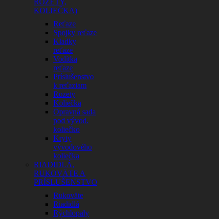
ROZETY,
KOLIEČKA)
Reťaze
Spojky reťaze
Kladky
reťaze
Vodítka
reťaze
Príslušenstvo
k reťaziam
Rozety
Koliečka
Opravná sada
pod vývod.
koliečko
Kryty
vývodového
koliečka
RIADIDLÁ,
RUKOVÄTE A
PRÍSLUŠENSTVO
Rukoväte
Riadidlá
Rýchlopaly