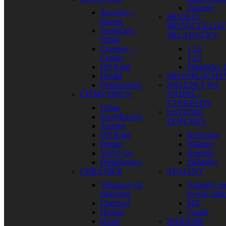
Zásuvky
Športové –
MODELY
Racing
MOTOCYKLOV
Turistické –
SKLADAČKY
Urban
Chopper –
1:18
Cruiser
1:12
Off Road
Skladačky 1
Detské
MOTOPLACHT
Príslušenstvo
NÁLEPKY NA
ČIŽMY/OBUV
NÁDRŽ –
TANKPADY
Urban
OSTATNÉ
Sport/Racing
DOPLNKY
Touring
Off Road
Kľúčenky
Detské
Nálepky
Voľný čas
Hrnčeky
Príslušenstvo
Dáždniky
CHRÁNIČE
STOJANY
Vkladacie do
Adaptéry n
oblečenia
kyvnú vidli
Chrbtové
MX
Hrudné
Cestné
Krčné
NÁRADIE