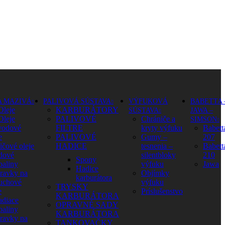
A MAZIVÁ
PALIVOVÁ SÚSTAVA
VÝFUKOVÁ
BABETTA 
Oleje
KARBURÁTORY
SÚSTAVA
JAWA –
Oleje
PALIVOVÉ
Chrániče a
SIMSON
vodové
FILTRE
kryty výfuku
Babett
e
PALIVOVÉ
Gumy –
207
ičové oleje
HADICE
tesnenia –
Babett
dové
silentbloky
210
Spony
paliny
výfuku
Jawa
Hadice
pravky na
Objímky
karburátora
uchové
výfuku
TRYSKY
e
Príslušenstvo
KARBURÁTORA
adiace
OPRAVNÉ SADY
paliny
KARBURÁTORA
pravky na
TANKOVAČKY