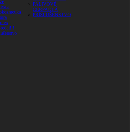
aze
PALIVOVÉ
íva a
ČERPADLÁ
okozmetika
PRÍSLUŠENSTVO
ura
orex
redaj!!!
lušenstvo