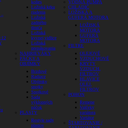
kolies
VODNÁ PUMPA
Ložiská krku
CHLADIČ
riadenia
LOŽISKÁ A
 –
Ložiská
GUFERÁ MOTORA
zadného
LOŽISKÁ
tlmiča
MOTORA
Ložiská
GUFERÁ
:12
kyvnej vidlice
MOTORA
Y
Ložiská
FILTRE
prepákovania
NAHRIEVÁKY
OLEJOVÉ
PÁČKY A
VZDUCHOVÉ
OBJÍMKY
KRYTY
VZDUCH.
Brzdové
FILTROV
Radiace
HLAVICE
Objímky
OLEJ.
spojky
FILTROV
Spojkové
POHON
Sada
výklopných
Remene
a
páčok
Valčeky
cu
PLASTY
variátora
Variátor
Restyle sady
ŠTARTOVANIE /
plastov
ZAPAĽOVANIE