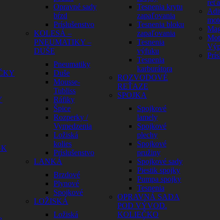
reť
Opravné sady
Tesnenia krytu
Adit
bŕzd
zapaľovania
mot
Príslušenstvo
Tesnenia bloku
Mag
KOLESÁ –
zapaľovania
Mot
PNEUMATIKY –
Tesnenia
Výp
DUŠE
výfuku
Prís
Tesnenia
Pneumatiky
karburátora
ČKY
Duše
ROZVODOVÉ
Mousse-
REŤAZE
Tubliss
SPOJKA
Y
Ráfiky
Špice
Spojkové
Rozperky /
lamely
Vymedzenia
Spojkové
Ložiská
plechy
kolies
Spojkové
GK
Príslušenstvo
pružiny
LANKÁ
Spojkové sady
Piestik spojky
Brzdové
Pumpa spojky
Plynové
Tesnenia
Spojkové
OPRAVNÁ SADA
LOŽISKÁ
POD VÝVOD.
Ložiská
KOLIEČKO
e