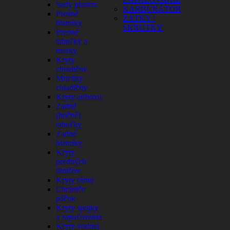
Sady plastov
KARBURÁTOR
Predné
ZÁTKY /
blatníky
SKRUTKY
Predné
tabuľky a
masky
Kryty
chladičov
Mriežky
chladičov
Kryty airboxu
Zadné
(bočné)
tabuľky
Zadné
blatníky
Kryty
predných
tlmičov
Kryty rámu
Chrániče
páčok
Kryty spojky
a zapaľovania
Kryty vodnej