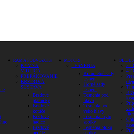
RÁM A PODVOZOK
MOTOR
OLEJE 
KYVNÁ
TESNENIA
2T 
VIDLICA
4T 
Kompletné sady
PREPÁKOVANIE
Pre
tesnení
BRZDOVÁ
olej
Horné sady
SÚSTAVA
Tlm
dné
tesnení
Brz
Brzdové
Tesnenia pod
kva
platničky
hlavu
Prí
y
Brzdové
Tesnenia pod
vzd
kotúče
veko hlavy
filtr
S
Brzdové
Tesnenia krytu
Chl
ehno
hadice
spojky
kva
Brzdové
Tesnenia bloku
Prí
pedále
spojky