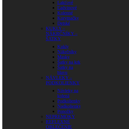
Lakťové
Ľadvinové
Kolenné
Korytnačky
Detské
KUKLY –
NÁKRČNÍKY –
ŠATKY
Kukly
Nákrčníky
Masky
Šatky na krk
Šatky na
hlavu
NÁVLEKY –
PODKOLIENKY
Návleky na
kolená
Podkolienky
Nadkolienky
Ponožky
NEPREMOKY
REFLEXNÉ
OBLEČENIE