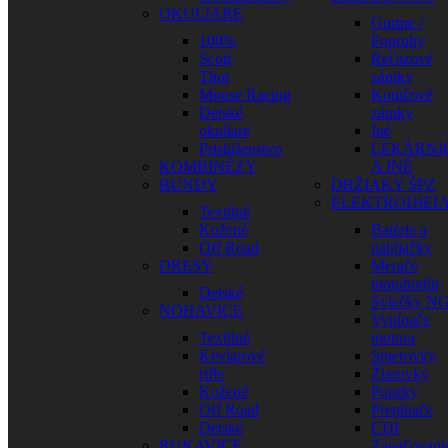
OKULIARE
Gurtne /
100%
Popruhy
Scott
Reťazové
Thor
zámky
Moose Racing
Kotúčové
Detské
zámky
okuliare
Iné
Príslušenstvo
LEKÁRNI
KOMBINÉZY
A INÉ
BUNDY
DRŽIAKY ŠPZ
ELEKTRODIEL
Textilné
Kožené
Batérie a
Off Road
nabíjačky
DRESY
Merače
motohodín
Detské
Sviečky N
NOHAVICE
Vypínače
Textilné
motora
Kevlarové
Smerovky
rifle
Žiarovky
Kožené
Poistky
Off Road
Prepínače
Detské
CDI
RUKAVICE
Zapaľovani