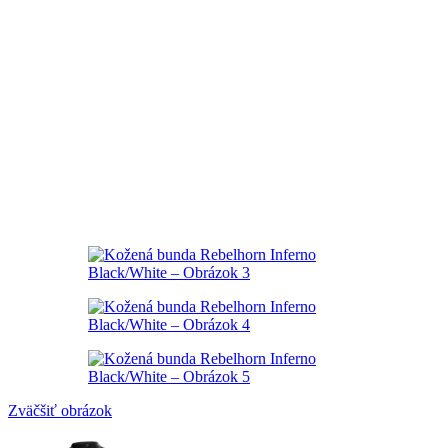
Zväčšiť obrázok