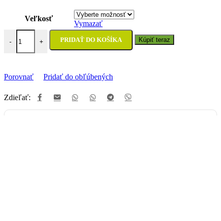
Veľkosť
Vymazať
množstvo Kožená bunda Rebelhorn Inferno Black/White
PRIDAŤ DO KOŠÍKA
Kúpiť teraz
-
+
Porovnať
Pridať do obľúbených
Zdieľať:
Vyzdvihnutie na predajni
Uherecká 380/129, 958 03 Malé Uherce
ZADARMO
Packeta