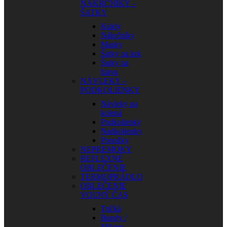
NÁKRČNÍKY –
ŠATKY
Kukly
Nákrčníky
Masky
Šatky na krk
Šatky na
hlavu
NÁVLEKY –
PODKOLIENKY
Návleky na
kolená
Podkolienky
Nadkolienky
Ponožky
NEPREMOKY
REFLEXNÉ
OBLEČENIE
TERMOPRÁDLO
OBLEČENIE
VOĽNÝ ČAS
Tričká
Bundy /
Mikiny