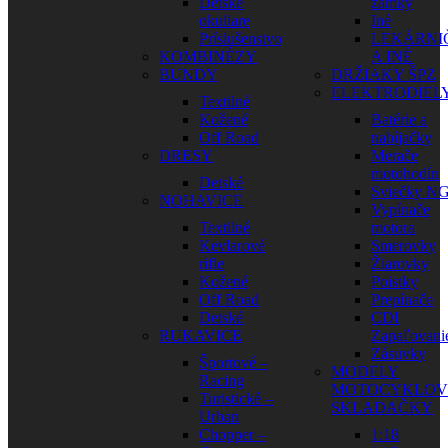
Detské
zámky
okuliare
Iné
Príslušenstvo
LEKÁRNI
KOMBINÉZY
A INÉ
BUNDY
DRŽIAKY ŠPZ
ELEKTRODIEL
Textilné
Kožené
Batérie a
Off Road
nabíjačky
DRESY
Merače
motohodín
Detské
Sviečky N
NOHAVICE
Vypínače
Textilné
motora
Kevlarové
Smerovky
rifle
Žiarovky
Kožené
Poistky
Off Road
Prepínače
Detské
CDI
RUKAVICE
Zapaľovani
Zásuvky
Športové –
MODELY
Racing
MOTOCYKLOV
Turistické –
SKLADAČKY
Urban
Chopper –
1:18