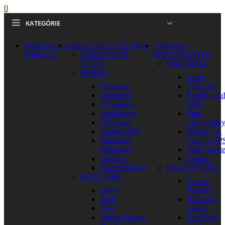
0
KATEGÓRIE
DARČEKOVÉ
OBLEČENIE A VÝSTROJ
VÝBAVA A
AIRBAGOVÉ
POUKAZY
PRÍSLUŠENSTVO
VESTY
BATOŽINA
PRILBY
Kufre
Otvorené
Tankvaky
Integrálne
Bočné a za
Vyklápacie
tašky
Preklápacie
Pitné
Off Road
vaky/batoh
Enduro/ATV
Držiaky na
Náhradné
mobil a GP
sklá-plexi
Tašky na st
Doplnky
Ostatné
Komunikátory
BEZPEČNOSŤ
OKULIARE
Gurtne /
100%
Popruhy
Scott
Reťazové
Thor
zámky
Moose Racing
Kotúčové