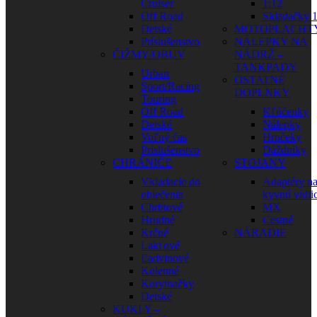
Cruiser
1:12
Off Road
Skladačky 1
Detské
MOTOPLACHT
Príslušenstvo
NÁLEPKY NA
ČIŽMY/OBUV
NÁDRŽ –
TANKPADY
Urban
OSTATNÉ
Sport/Racing
DOPLNKY
Touring
Off Road
Kľúčenky
Detské
Nálepky
Voľný čas
Hrnčeky
Príslušenstvo
Dáždniky
CHRÁNIČE
STOJANY
Vkladacie do
Adaptéry n
oblečenia
kyvnú vidli
Chrbtové
MX
Hrudné
Cestné
Krčné
NÁRADIE
Lakťové
Ľadvinové
Kolenné
Korytnačky
Detské
KUKLY –