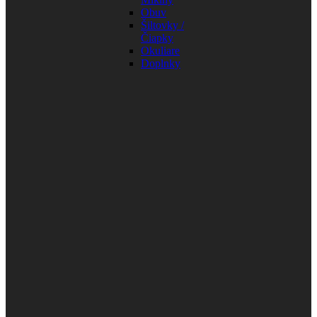
Obuv
Šiltovky /
Čiapky
Okuliare
Doplnky