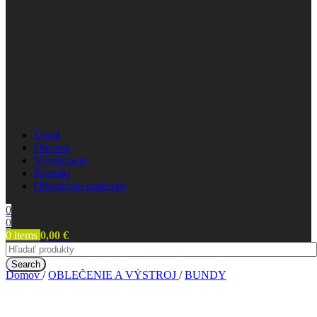
Úvod
Obchod
Výrobcovia
Kontakt
Obuvnícke materiály
0
0
0
items
0,00
€
Search
Domov
/
OBLEČENIE A VÝSTROJ
/
BUNDY