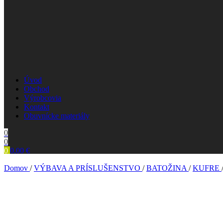
Úvod
Obchod
Výrobcovia
Kontakt
Obuvnícke materiály
0
0
0
0,00
€
Domov
/
VÝBAVA A PRÍSLUŠENSTVO
/
BATOŽINA
/
KUFRE