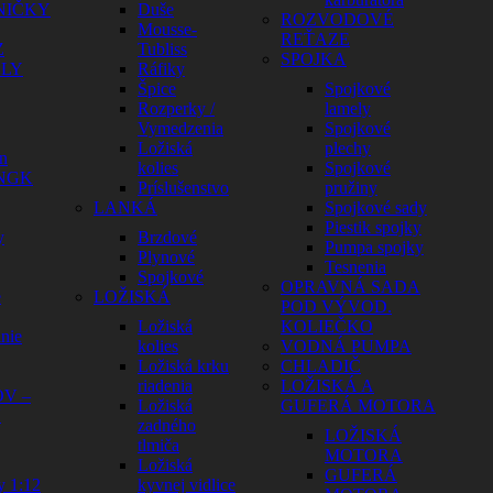
NIČKY
Duše
ROZVODOVÉ
Mousse-
REŤAZE
Z
Tubliss
SPOJKA
ELY
Ráfiky
Špice
Spojkové
Rozperky /
lamely
Vymedzenia
Spojkové
Ložiská
plechy
n
kolies
Spojkové
 NGK
Príslušenstvo
pružiny
LANKÁ
Spojkové sady
Piestik spojky
y
Brzdové
Pumpa spojky
Plynové
Tesnenia
Spojkové
OPRAVNÁ SADA
e
LOŽISKÁ
POD VÝVOD.
Ložiská
KOLIEČKO
nie
kolies
VODNÁ PUMPA
Ložiská krku
CHLADIČ
riadenia
LOŽISKÁ A
V –
Ložiská
GUFERÁ MOTORA
Y
zadného
LOŽISKÁ
tlmiča
MOTORA
Ložiská
GUFERÁ
y 1:12
kyvnej vidlice