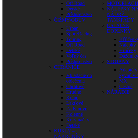
Off Road
MOTOPLAC
Detské
NÁLEPKY N
Príslušenstvo
NÁDRŽ –
ČIŽMY/OBUV
TANKPADY
OSTATNÉ
Urban
DOPLNKY
Sport/Racing
Touring
Kľúčenk
Off Road
Nálepky
Detské
Hrnčeky
Voľný čas
Dáždnik
Príslušenstvo
STOJANY
CHRÁNIČE
Adaptéry
Vkladacie do
kyvnú vid
oblečenia
MX
Chrbtové
Cestné
Hrudné
NÁRADIE
Krčné
Lakťové
Ľadvinové
Kolenné
Korytnačky
Detské
KUKLY –
NÁKRČNÍKY –