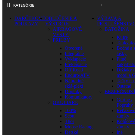
KATEGÓRIE
DARČEKOVÉ
OBLEČENIE A
VÝBAVA A
POUKAZY
VÝSTROJ
PRÍSLUŠENSTV
AIRBAGOVÉ
BATOŽINA
VESTY
Kufre
PRILBY
Tankvak
Otvorené
Bočné a 
Integrálne
tašky
Vyklápacie
Pitné
Preklápacie
vaky/bat
Off Road
Držiaky 
Enduro/ATV
mobil a 
Náhradné
Tašky na
sklá-plexi
Ostatné
Doplnky
BEZPEČNOS
Komunikátory
Gurtne /
OKULIARE
Popruhy
100%
Reťazov
Scott
zámky
Thor
Kotúčov
Moose Racing
zámky
Detské
Iné