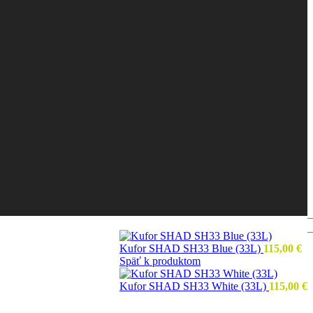
Kufor SHAD SH33 Blue (33L)
115,00
€
Späť k produktom
Kufor SHAD SH33 White (33L)
115,00
€