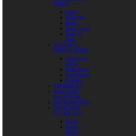
ŠATKY
Kukly
Nákrčníky
Masky
Šatky na krk
Šatky na
hlavu
NÁVLEKY –
PODKOLIENKY
Návleky na
kolená
Podkolienky
Nadkolienky
Ponožky
NEPREMOKY
REFLEXNÉ
OBLEČENIE
TERMOPRÁDLO
OBLEČENIE
VOĽNÝ ČAS
Tričká
Bundy /
Mikiny