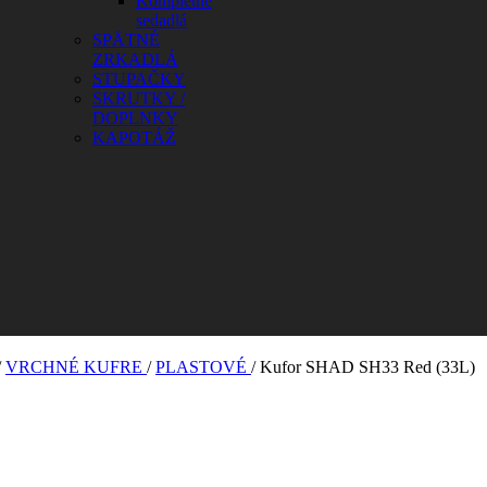
Kompletné
sedadlá
SPÄTNÉ
ZRKADLÁ
STUPAČKY
SKRUTKY /
DOPLNKY
KAPOTÁŽ
/
VRCHNÉ KUFRE
/
PLASTOVÉ
/
Kufor SHAD SH33 Red (33L)