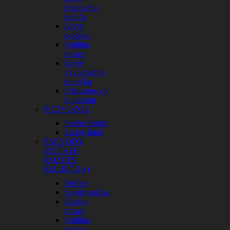
brzdového
kotúča
Kryty
polepov
Vodítka
reťaze
Kryty
vývodového
koliečka
Príslušenstvo
k plastom
PODVOZOK
Predné tlmiče
Zadný tlmič
PREVODY
(REŤAZE,
ROZETY,
KOLIEČKA)
Reťaze
Spojky reťaze
Kladky
reťaze
Vodítka
reťaze