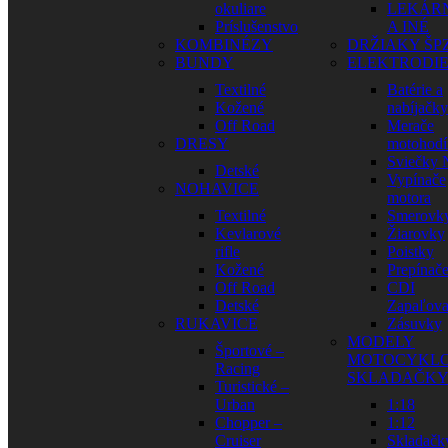
okuliare
LEKÁR
Príslušenstvo
A INÉ
KOMBINÉZY
DRŽIAKY ŠP
BUNDY
ELEKTRODI
Textilné
Batérie a
Kožené
nabíjačky
Off Road
Merače
DRESY
motohodí
Sviečky
Detské
Vypínače
NOHAVICE
motora
Textilné
Smerovk
Kevlarové
Žiarovky
rifle
Poistky
Kožené
Prepínač
Off Road
CDI
Detské
Zapaľova
RUKAVICE
Zásuvky
MODELY
Športové –
MOTOCYKLO
Racing
SKLADAČK
Turistické –
Urban
1:18
Chopper –
1:12
Cruiser
Skladačk