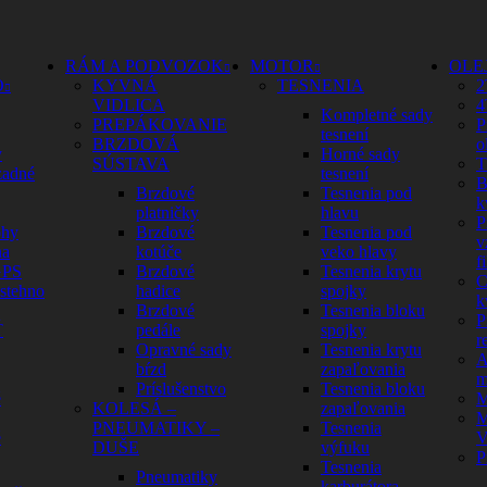
RÁM A PODVOZOK
MOTOR
OLE
O
KYVNÁ
TESNENIA
2
VIDLICA
4
Kompletné sady
PREPÁKOVANIE
P
tesnení
BRZDOVÁ
o
y
Horné sady
SÚSTAVA
T
zadné
tesnení
B
Brzdové
Tesnenia pod
k
platničky
hlavu
P
ohy
Brzdové
Tesnenia pod
v
na
kotúče
veko hlavy
fi
GPS
Brzdové
Tesnenia krytu
C
 stehno
hadice
spojky
k
Brzdové
Tesnenia bloku
P
Ť
pedále
spojky
r
Opravné sady
Tesnenia krytu
A
bŕzd
zapaľovania
m
Príslušenstvo
Tesnenia bloku
é
M
KOLESÁ –
zapaľovania
M
PNEUMATIKY –
Tesnenia
é
V
DUŠE
výfuku
P
Tesnenia
Pneumatiky
karburátora