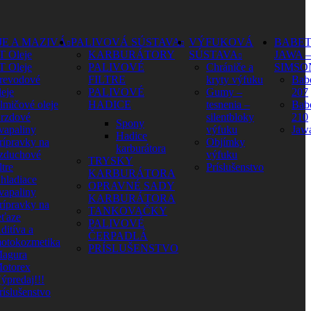
JE A MAZIVÁ
PALIVOVÁ SÚSTAVA
VÝFUKOVÁ
BABET
T Oleje
KARBURÁTORY
SÚSTAVA
JAWA –
T Oleje
PALIVOVÉ
Chrániče a
SIMSO
revodové
FILTRE
kryty výfuku
Babe
leje
PALIVOVÉ
Gumy –
207
lmičové oleje
HADICE
tesnenia –
Babe
rzdové
silentbloky
210
Spony
vapaliny
výfuku
Jaw
Hadice
rípravky na
Objímky
karburátora
zduchové
výfuku
TRYSKY
ltre
Príslušenstvo
KARBURÁTORA
hladiace
OPRAVNÉ SADY
vapaliny
KARBURÁTORA
rípravky na
TANKOVAČKY
eťaze
PALIVOVÉ
ditíva a
ČERPADLÁ
otokozmetika
PRÍSLUŠENSTVO
agura
otorex
ýpredaj!!!
ríslušenstvo