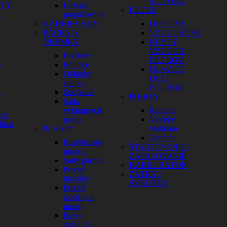
MOTORA
HTY
Ložiská
FILTRE
A
prepákovania
NAHRIEVÁKY
OLEJOVÉ
PÁČKY A
VZDUCHOVÉ
OBJÍMKY
KRYTY
VZDUCH.
Brzdové
FILTROV
y
Radiace
HLAVICE
Objímky
OLEJ.
spojky
FILTROV
y
Spojkové
POHON
Sada
výklopných
Remene
 na
páčok
Valčeky
licu
PLASTY
variátora
Variátor
Restyle sady
ŠTARTOVANIE /
plastov
ZAPAĽOVANIE
Sady plastov
KARBURÁTOR
Predné
ZÁTKY /
blatníky
SKRUTKY
Predné
tabuľky a
masky
Kryty
chladičov