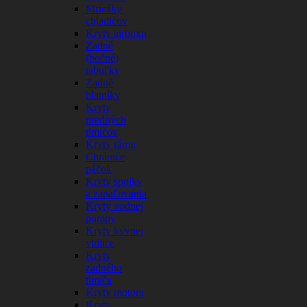
Mriežky
chladičov
Kryty airboxu
Zadné
(bočné)
tabuľky
Zadné
blatníky
Kryty
predných
tlmičov
Kryty rámu
Chrániče
páčok
Kryty spojky
a zapaľovania
Kryty vodnej
pumpy
Kryty kyvnej
vidlice
Kryty
zadného
tlmiča
Kryty motora
Kryty