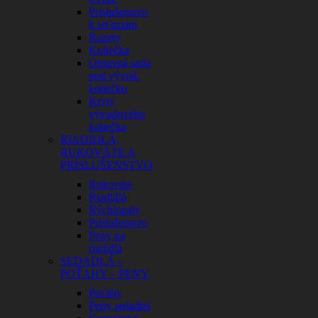
Príslušenstvo
k reťaziam
Rozety
Koliečka
Opravná sada
pod vývod.
koliečko
Kryty
vývodového
koliečka
RIADIDLÁ,
RUKOVÄTE A
PRÍSLUŠENSTVO
Rukoväte
Riadidlá
Rýchlopaly
Príslušenstvo
Peny na
riadidlá
SEDADLÁ –
POŤAHY – PENY
Poťahy
Peny sedadiel