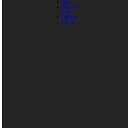
Obuv
Šiltovky /
Čiapky
Okuliare
Doplnky