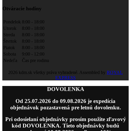
Otváracie hodiny
Pondelok
8:00 - 18:00
Utorok
8:00 - 18:00
Streda
8:00 - 18:00
Štvrtok
8:00 - 18:00
Piatok
8:00 - 18:00
Sobota
9:00 - 12:00
Nedeľa
Čas pre rodinu
2026 kdm.sk všetky práva vyhradené. Assembled by
ROYAL
EXPRESS
DOVOLENKA
Od 25.07.2026 do 09.08.2026 je expedícia
objednávok pozastavená pre letnú dovolenku.
Pri odosielaní objednávky prosím použite zľavový
kód DOVOLENKA. Tieto objednávky budú