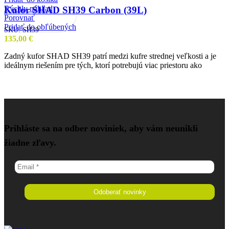
Rýchly náhľad
Kufor SHAD SH39 Carbon (39L)
Porovnať
Pridať do obľúbených
SKU:
SH39
135,00
€
Zadný kufor SHAD SH39 patrí medzi kufre strednej veľkosti a je
ideálnym riešením pre tých, ktorí potrebujú viac priestoru ako
Prihláste sa na odber noviniek, aby vám neunikli
žiadne zľavy.