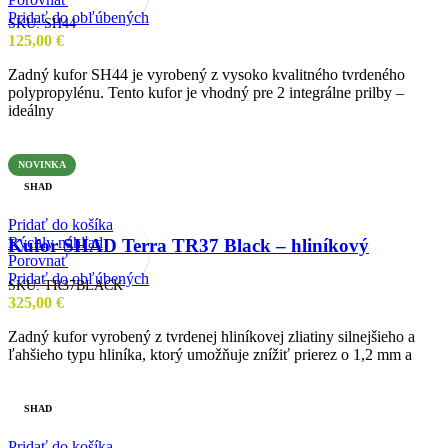
Pridať do obľúbených
SKU:
SH44
125,00
€
Zadný kufor SH44 je vyrobený z vysoko kvalitného tvrdeného
polypropylénu. Tento kufor je vhodný pre 2 integrálne prilby –
ideálny
NOVINKA
SHAD
Pridať do košíka
Rýchly náhľad
Kufor SHAD Terra TR37 Black – hliníkový
Porovnať
Pridať do obľúbených
SKU:
TR37BLACK
325,00
€
Zadný kufor vyrobený z tvrdenej hliníkovej zliatiny silnejšieho a
ľahšieho typu hliníka, ktorý umožňuje znížiť prierez o 1,2 mm a
SHAD
Pridať do košíka