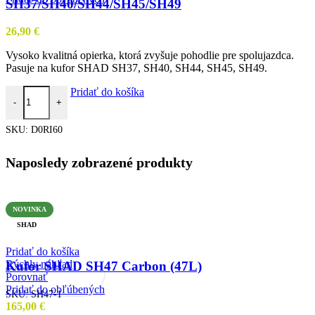
SH37/SH40/SH44/SH45/SH49
26,90
€
Vysoko kvalitná opierka, ktorá zvyšuje pohodlie pre spolujazdca.
Pasuje na kufor SHAD SH37, SH40, SH44, SH45, SH49.
množstvo Opierka na kufor SHAD SH37/SH40/SH44/SH45/SH49
Pridať do košíka
-
+
SKU:
D0RI60
Naposledy zobrazené produkty
NOVINKA
SHAD
Pridať do košíka
Rýchly náhľad
Kufor SHAD SH47 Carbon (47L)
Porovnať
Pridať do obľúbených
SKU:
SH47-1
165,00
€