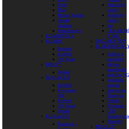
Scott
Reťazové
Thor
zámky
Moose Racing
Kotúčové
Detské
zámky
okuliare
Iné
Príslušenstvo
LEKÁRNI
KOMBINÉZY
A INÉ
BUNDY
DRŽIAKY ŠPZ
ELEKTRODIEL
Textilné
Kožené
Batérie a
Off Road
nabíjačky
DRESY
Merače
motohodín
Detské
Sviečky N
NOHAVICE
Vypínače
Textilné
motora
Kevlarové
Smerovky
rifle
Žiarovky
Kožené
Poistky
Off Road
Prepínače
Detské
CDI
RUKAVICE
Zapaľovani
Zásuvky
Športové –
MODELY