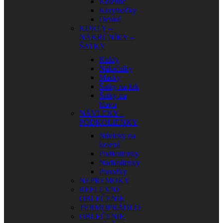
Kolenné
Korytnačky
Detské
KUKLY –
NÁKRČNÍKY –
ŠATKY
Kukly
Nákrčníky
Masky
Šatky na krk
Šatky na
hlavu
NÁVLEKY –
PODKOLIENKY
Návleky na
kolená
Podkolienky
Nadkolienky
Ponožky
NEPREMOKY
REFLEXNÉ
OBLEČENIE
TERMOPRÁDLO
OBLEČENIE