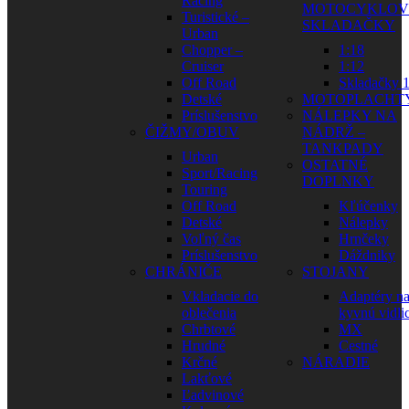
Racing
MOTOCYKLOV
Turistické –
SKLADAČKY
Urban
Chopper –
1:18
Cruiser
1:12
Off Road
Skladačky 1
Detské
MOTOPLACHT
Príslušenstvo
NÁLEPKY NA
ČIŽMY/OBUV
NÁDRŽ –
TANKPADY
Urban
OSTATNÉ
Sport/Racing
DOPLNKY
Touring
Off Road
Kľúčenky
Detské
Nálepky
Voľný čas
Hrnčeky
Príslušenstvo
Dáždniky
CHRÁNIČE
STOJANY
Vkladacie do
Adaptéry n
oblečenia
kyvnú vidli
Chrbtové
MX
Hrudné
Cestné
Krčné
NÁRADIE
Lakťové
Ľadvinové