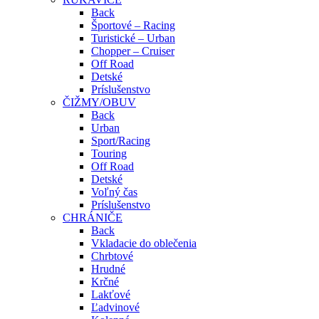
Back
Športové – Racing
Turistické – Urban
Chopper – Cruiser
Off Road
Detské
Príslušenstvo
ČIŽMY/OBUV
Back
Urban
Sport/Racing
Touring
Off Road
Detské
Voľný čas
Príslušenstvo
CHRÁNIČE
Back
Vkladacie do oblečenia
Chrbtové
Hrudné
Krčné
Lakťové
Ľadvinové