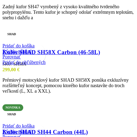
Zadný kufor SH47 vyrobený z vysoko kvalitného tvrdeného
polypropylénu. Tento kufor je schopný odolať extrémnym teplotám,
snehu i dažďu a
SHAD
Pridať do košíka
Rýchly náhľad
Kufor SHAD SH58X Carbon (46-58L)
Porovnať
Pridať do obľúbených
SKU:
SH58X
299,00
€
Prémiový motocyklový kufor SHAD SH58X ponúka exkluzívny
rozšíriteľný koncept, pomocou ktorého kufor nastavíte do troch
veľkostí (L, XL a XXL).
NOVINKA
SHAD
Pridať do košíka
Rýchly náhľad
Kufor SHAD SH44 Carbon (44L)
Porovnať