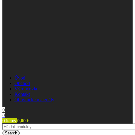
Úvod
Obchod
Výrobcovia
Kontakt
Obuvnícke materiály
0
0
0
items
0,00
€
Search