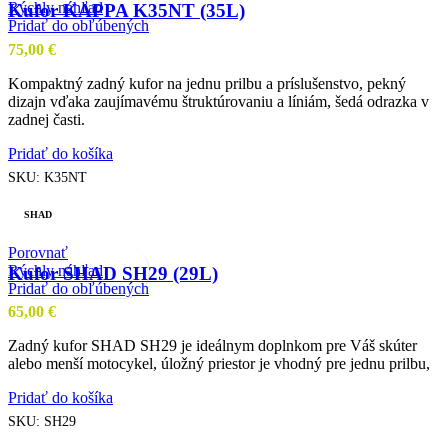
Rýchly náhľad
Kufor KAPPA K35NT (35L)
Pridať do obľúbených
75,00
€
Kompaktný zadný kufor na jednu prilbu a príslušenstvo, pekný
dizajn vďaka zaujímavému štruktúrovaniu a líniám, šedá odrazka v
zadnej časti.
Pridať do košíka
SKU:
K35NT
SHAD
Porovnať
Rýchly náhľad
Kufor SHAD SH29 (29L)
Pridať do obľúbených
65,00
€
Zadný kufor SHAD SH29 je ideálnym doplnkom pre Váš skúter
alebo menší motocykel, úložný priestor je vhodný pre jednu prilbu,
Pridať do košíka
SKU:
SH29