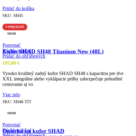
Pridať do košíka
SKU:
SH45
VYPREDANÉ
SHAD
Porovnať
Rýchly náhľad
Kufor SHAD SH48 Titanium New (48L)
Pridať do obľúbených
195,00
€
Vysoko kvalitný zadný kufor SHAD SH48 s kapacitou pre dve
XXL integrálne alebo vyklápacie prilby zabezpečuje pohodlné
cestovanie aj vo
Viac info
SKU:
SH48-TIT
SHAD
Porovnať
Rýchly náhľad
Opierka na kufor SHAD
Pridať do obľúbených