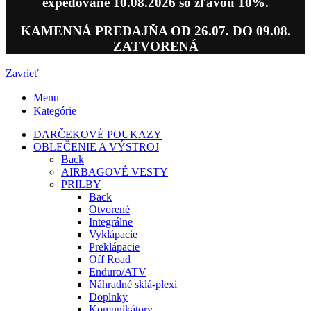
expedované 10.08.2026 so zľavou 10%.
KAMENNÁ PREDAJŇA OD 26.07. DO 09.08.
ZATVORENÁ
Zavrieť
Menu
Kategórie
DARČEKOVÉ POUKAZY
OBLEČENIE A VÝSTROJ
Back
AIRBAGOVÉ VESTY
PRILBY
Back
Otvorené
Integrálne
Vyklápacie
Preklápacie
Off Road
Enduro/ATV
Náhradné sklá-plexi
Doplnky
Komunikátory