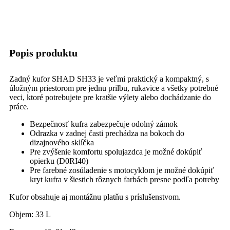
Popis produktu
Zadný kufor SHAD SH33 je veľmi praktický a kompaktný, s
úložným priestorom pre jednu prilbu, rukavice a všetky potrebné
veci, ktoré potrebujete pre kratšie výlety alebo dochádzanie do
práce.
Bezpečnosť kufra zabezpečuje odolný zámok
Odrazka v zadnej časti prechádza na bokoch do
dizajnového sklíčka
Pre zvýšenie komfortu spolujazdca je možné dokúpiť
opierku (D0RI40)
Pre farebné zosúladenie s motocyklom je možné dokúpiť
kryt kufra v šiestich rôznych farbách presne podľa potreby
Kufor obsahuje aj montážnu platňu s príslušenstvom.
Objem: 33 L