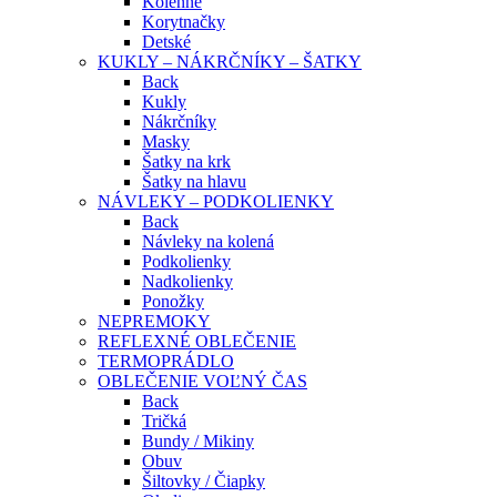
Kolenné
Korytnačky
Detské
KUKLY – NÁKRČNÍKY – ŠATKY
Back
Kukly
Nákrčníky
Masky
Šatky na krk
Šatky na hlavu
NÁVLEKY – PODKOLIENKY
Back
Návleky na kolená
Podkolienky
Nadkolienky
Ponožky
NEPREMOKY
REFLEXNÉ OBLEČENIE
TERMOPRÁDLO
OBLEČENIE VOĽNÝ ČAS
Back
Tričká
Bundy / Mikiny
Obuv
Šiltovky / Čiapky