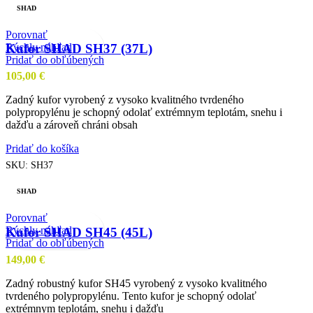
SHAD
Porovnať
Rýchly náhľad
Kufor SHAD SH37 (37L)
Pridať do obľúbených
105,00
€
Zadný kufor vyrobený z vysoko kvalitného tvrdeného
polypropylénu je schopný odolať extrémnym teplotám, snehu i
dažďu a zároveň chráni obsah
Pridať do košíka
SKU:
SH37
SHAD
Porovnať
Rýchly náhľad
Kufor SHAD SH45 (45L)
Pridať do obľúbených
149,00
€
Zadný robustný kufor SH45 vyrobený z vysoko kvalitného
tvrdeného polypropylénu. Tento kufor je schopný odolať
extrémnym teplotám, snehu i dažďu