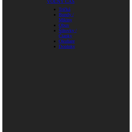
VOĽNÝ ČAS
Tričká
Bundy /
Mikiny
Obuv
Šiltovky /
Čiapky
Okuliare
Doplnky