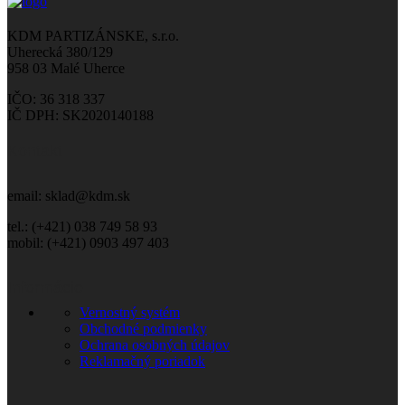
KDM PARTIZÁNSKE, s.r.o.
Uherecká 380/129
958 03 Malé Uherce
IČO: 36 318 337
IČ DPH: SK2020140188
Kontakt
email: sklad@kdm.sk
tel.: (+421) 038 749 58 93
mobil: (+421) 0903 497 403
Informácie
Vernostný systém
Obchodné podmienky
Ochrana osobných údajov
Reklamačný poriadok