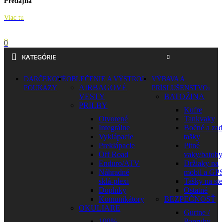
Predajňa
Viac tu
0
KATEGÓRIE
DARČEKOVÉ
OBLEČENIE A VÝSTROJ
VÝBAVA A
AIRBAGOVÉ
POUKAZY
PRÍSLUŠENSTVO
VESTY
BATOŽINA
PRILBY
Kufre
Otvorené
Tankvaky
Integrálne
Bočné a za
Vyklápacie
tašky
Preklápacie
Pitné
Off Road
vaky/batoh
Enduro/ATV
Držiaky na
Náhradné
mobil a GP
sklá-plexi
Tašky na st
Doplnky
Ostatné
Komunikátory
BEZPEČNOSŤ
OKULIARE
Gurtne /
100%
Popruhy