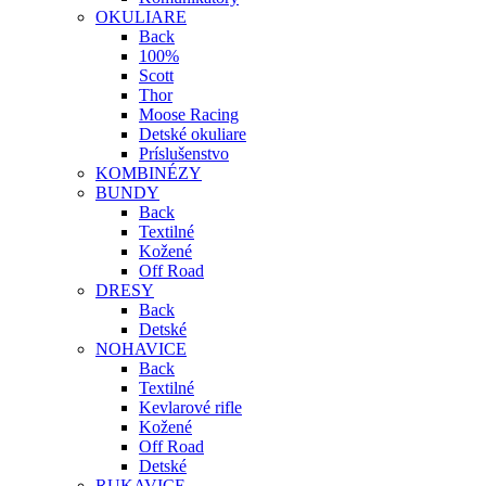
OKULIARE
Back
100%
Scott
Thor
Moose Racing
Detské okuliare
Príslušenstvo
KOMBINÉZY
BUNDY
Back
Textilné
Kožené
Off Road
DRESY
Back
Detské
NOHAVICE
Back
Textilné
Kevlarové rifle
Kožené
Off Road
Detské
RUKAVICE