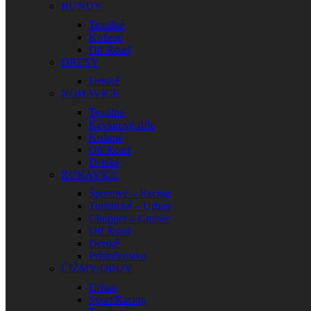
BUNDY
Textilné
Kožené
Off Road
DRESY
Detské
NOHAVICE
Textilné
Kevlarové rifle
Kožené
Off Road
Detské
RUKAVICE
Športové – Racing
Turistické – Urban
Chopper – Cruiser
Off Road
Detské
Príslušenstvo
ČIŽMY/OBUV
Urban
Sport/Racing