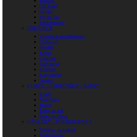
Touring
Off Road
Detské
Voľný čas
Príslušenstvo
CHRÁNIČE
Vkladacie do oblečenia
Chrbtové
Hrudné
Krčné
Lakťové
Ľadvinové
Kolenné
Korytnačky
Detské
KUKLY – NÁKRČNÍKY – ŠATKY
Kukly
Nákrčníky
Masky
Šatky na krk
Šatky na hlavu
NÁVLEKY – PODKOLIENKY
Návleky na kolená
Podkolienky