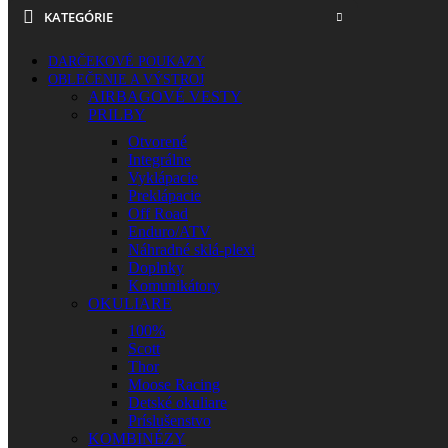
KATEGÓRIE
DARČEKOVÉ POUKAZY
OBLEČENIE A VÝSTROJ
AIRBAGOVÉ VESTY
PRILBY
Otvorené
Integrálne
Vyklápacie
Preklápacie
Off Road
Enduro/ATV
Náhradné sklá-plexi
Doplnky
Komunikátory
OKULIARE
100%
Scott
Thor
Moose Racing
Detské okuliare
Príslušenstvo
KOMBINÉZY