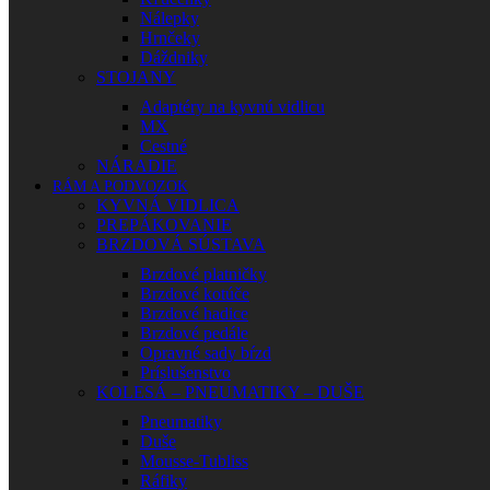
Nálepky
Hrnčeky
Dáždniky
STOJANY
Adaptéry na kyvnú vidlicu
MX
Cestné
NÁRADIE
RÁM A PODVOZOK
KYVNÁ VIDLICA
PREPÁKOVANIE
BRZDOVÁ SÚSTAVA
Brzdové platničky
Brzdové kotúče
Brzdové hadice
Brzdové pedále
Opravné sady bŕzd
Príslušenstvo
KOLESÁ – PNEUMATIKY – DUŠE
Pneumatiky
Duše
Mousse-Tubliss
Ráfiky