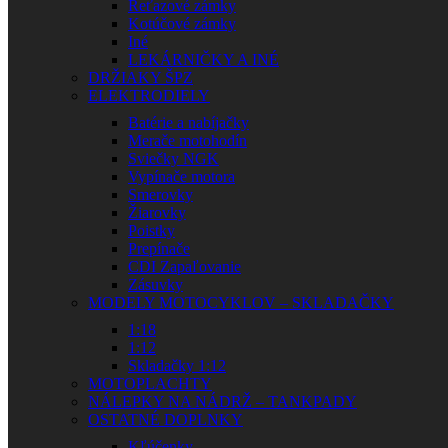
Reťazové zámky
Kotúčové zámky
Iné
LEKÁRNIČKY A INÉ
DRŽIAKY ŠPZ
ELEKTRODIELY
Batérie a nabíjačky
Merače motohodín
Sviečky NGK
Vypínače motora
Smerovky
Žiarovky
Poistky
Prepínače
CDI Zapaľovanie
Zásuvky
MODELY MOTOCYKLOV – SKLADAČKY
1:18
1:12
Skladačky 1:12
MOTOPLACHTY
NÁLEPKY NA NÁDRŽ – TANKPADY
OSTATNÉ DOPLNKY
Kľúčenky