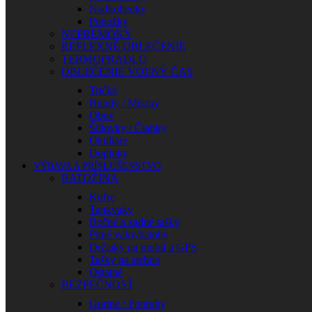
Nadkolienky
Ponožky
NEPREMOKY
REFLEXNÉ OBLEČENIE
TERMOPRÁDLO
OBLEČENIE VOĽNÝ ČAS
Tričká
Bundy / Mikiny
Obuv
Šiltovky / Čiapky
Okuliare
Doplnky
VÝBAVA A PRÍSLUŠENSTVO
BATOŽINA
Kufre
Tankvaky
Bočné a zadné tašky
Pitné vaky/batohy
Držiaky na mobil a GPS
Tašky na stehno
Ostatné
BEZPEČNOSŤ
Gurtne / Popruhy