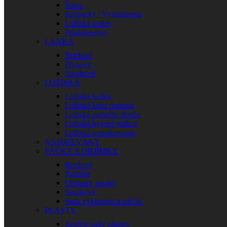
Špice
Rozperky / Vymedzenia
Ložiská kolies
Príslušenstvo
LANKÁ
Brzdové
Plynové
Spojkové
LOŽISKÁ
Ložiská kolies
Ložiská krku riadenia
Ložiská zadného tlmiča
Ložiská kyvnej vidlice
Ložiská prepákovania
NAHRIEVÁKY
PÁČKY A OBJÍMKY
Brzdové
Radiace
Objímky spojky
Spojkové
Sada výklopných páčok
PLASTY
Restyle sady plastov