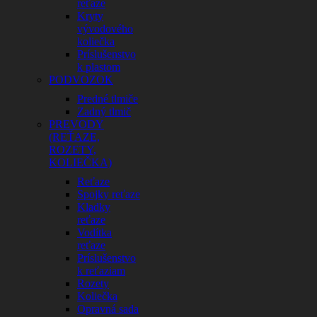
reťaze
Kryty
vývodového
koliečka
Príslušenstvo
k plastom
PODVOZOK
Predné tlmiče
Zadný tlmič
PREVODY
(REŤAZE,
ROZETY,
KOLIEČKA)
Reťaze
Spojky reťaze
Kladky
reťaze
Vodítka
reťaze
Príslušenstvo
k reťaziam
Rozety
Koliečka
Opravná sada