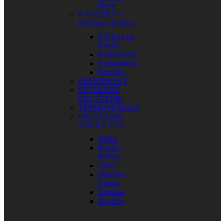
hlavu
NÁVLEKY –
PODKOLIENKY
Návleky na
kolená
Podkolienky
Nadkolienky
Ponožky
NEPREMOKY
REFLEXNÉ
OBLEČENIE
TERMOPRÁDLO
OBLEČENIE
VOĽNÝ ČAS
Tričká
Bundy /
Mikiny
Obuv
Šiltovky /
Čiapky
Okuliare
Doplnky