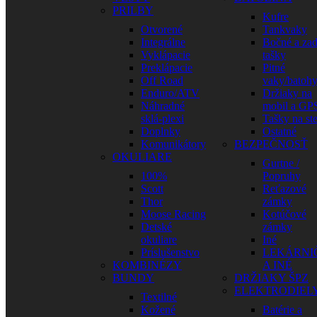
PRILBY
Kufre
Otvorené
Tankvaky
Integrálne
Bočné a za
Vyklápacie
tašky
Preklápacie
Pitné
Off Road
vaky/batoh
Enduro/ATV
Držiaky na
Náhradné
mobil a GP
sklá-plexi
Tašky na st
Doplnky
Ostatné
Komunikátory
BEZPEČNOSŤ
OKULIARE
Gurtne /
100%
Popruhy
Scott
Reťazové
Thor
zámky
Moose Racing
Kotúčové
Detské
zámky
okuliare
Iné
Príslušenstvo
LEKÁRNI
KOMBINÉZY
A INÉ
BUNDY
DRŽIAKY ŠPZ
ELEKTRODIEL
Textilné
Kožené
Batérie a