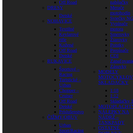
Off Road
nabíjačky
DRESY
Merače
motohodín
Detské
Sviečky N
NOHAVICE
Vypínače
Textilné
motora
Kevlarové
Smerovky
rifle
Žiarovky
Kožené
Poistky
Off Road
Prepínače
Detské
CDI
RUKAVICE
Zapaľovani
Zásuvky
Športové –
MODELY
Racing
MOTOCYKLOV
Turistické –
SKLADAČKY
Urban
Chopper –
1:18
Cruiser
1:12
Off Road
Skladačky 1
Detské
MOTOPLACHT
Príslušenstvo
NÁLEPKY NA
ČIŽMY/OBUV
NÁDRŽ –
TANKPADY
Urban
OSTATNÉ
Sport/Racing