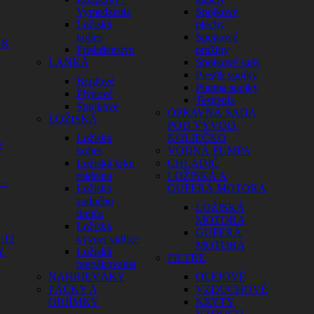
Vymedzenia
Spojkové
Ložiská
plechy
kolies
Spojkové
GK
Príslušenstvo
pružiny
LANKÁ
Spojkové sady
Piestik spojky
Brzdové
Pumpa spojky
Plynové
Tesnenia
Spojkové
OPRAVNÁ SADA
LOŽISKÁ
POD VÝVOD.
Ložiská
KOLIEČKO
e
kolies
VODNÁ PUMPA
Ložiská krku
CHLADIČ
riadenia
LOŽISKÁ A
 –
Ložiská
GUFERÁ MOTORA
zadného
LOŽISKÁ
tlmiča
MOTORA
Ložiská
GUFERÁ
:12
kyvnej vidlice
MOTORA
Y
Ložiská
FILTRE
prepákovania
NAHRIEVÁKY
OLEJOVÉ
PÁČKY A
VZDUCHOVÉ
OBJÍMKY
KRYTY