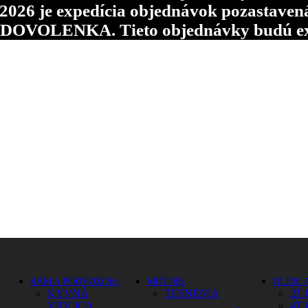
6 je expedícia objednávok pozastavená p
d DOVOLENKA. Tieto objednávky budú ex
RÁM A PODVOZOK
MOTOR
OLEJE 
KYVNÁ
TESNENIA
2T 
VIDLICA
4T 