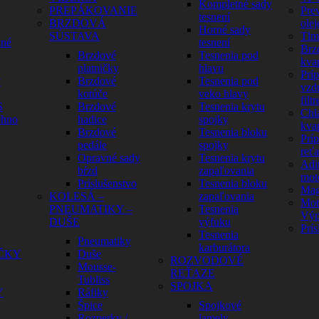
Kompletné sady
PREPÁKOVANIE
Pre
tesnení
BRZDOVÁ
olej
Horné sady
SÚSTAVA
Tlm
dné
tesnení
Brz
Brzdové
Tesnenia pod
kva
platničky
hlavu
Prí
y
Brzdové
Tesnenia pod
vzd
kotúče
veko hlavy
filtr
S
Brzdové
Tesnenia krytu
Chl
ehno
hadice
spojky
kva
Brzdové
Tesnenia bloku
Prí
pedále
spojky
reť
Opravné sady
Tesnenia krytu
Adit
bŕzd
zapaľovania
mot
Príslušenstvo
Tesnenia bloku
Mag
KOLESÁ –
zapaľovania
Mot
PNEUMATIKY –
Tesnenia
Výp
DUŠE
výfuku
Prís
Tesnenia
Pneumatiky
karburátora
ČKY
Duše
ROZVODOVÉ
Mousse-
REŤAZE
Tubliss
SPOJKA
Y
Ráfiky
Špice
Spojkové
Rozperky /
lamely