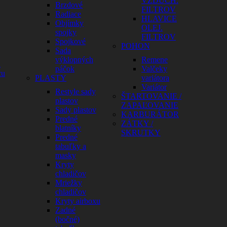
VZDUCH.
Brzdové
FILTROV
Radiace
HLAVICE
Objímky
OLEJ.
spojky
FILTROV
Spojkové
POHON
Sada
výklopných
Remene
a
páčok
Valčeky
cu
PLASTY
variátora
Variátor
Restyle sady
ŠTARTOVANIE /
plastov
ZAPAĽOVANIE
Sady plastov
KARBURÁTOR
Predné
ZÁTKY /
blatníky
SKRUTKY
Predné
tabuľky a
masky
Kryty
chladičov
Mriežky
chladičov
Kryty airboxu
Zadné
(bočné)