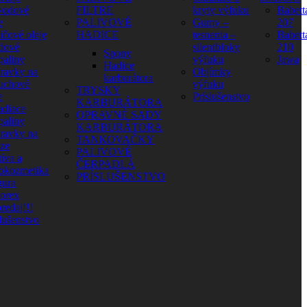
vodové
FILTRE
kryty výfuku
Babett
e
PALIVOVÉ
Gumy –
207
ičové oleje
HADICE
tesnenia –
Babett
dové
silentbloky
210
Spony
paliny
výfuku
Jawa
Hadice
pravky na
Objímky
karburátora
uchové
výfuku
TRYSKY
e
Príslušenstvo
KARBURÁTORA
adiace
OPRAVNÉ SADY
paliny
KARBURÁTORA
pravky na
TANKOVAČKY
aze
PALIVOVÉ
íva a
ČERPADLÁ
okozmetika
PRÍSLUŠENSTVO
ura
orex
redaj!!!
lušenstvo