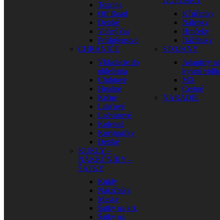
DOPLNKY
Touring
Off Road
Kľúčenky
Detské
Nálepky
Voľný čas
Hrnčeky
Príslušenstvo
Dáždniky
CHRÁNIČE
STOJANY
Vkladacie do
Adaptéry n
oblečenia
kyvnú vidli
Chrbtové
MX
Hrudné
Cestné
Krčné
NÁRADIE
Lakťové
Ľadvinové
Kolenné
Korytnačky
Detské
KUKLY –
NÁKRČNÍKY –
ŠATKY
Kukly
Nákrčníky
Masky
Šatky na krk
Šatky na