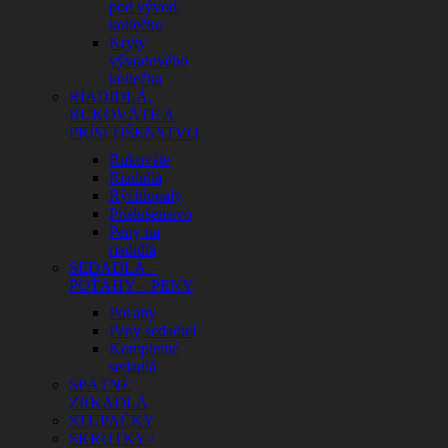
pod vývod.
koliečko
Kryty
vývodového
koliečka
RIADIDLÁ,
RUKOVÄTE A
PRÍSLUŠENSTVO
Rukoväte
Riadidlá
Rýchlopaly
Príslušenstvo
Peny na
riadidlá
SEDADLÁ –
POŤAHY – PENY
Poťahy
Peny sedadiel
Kompletné
sedadlá
SPÄTNÉ
ZRKADLÁ
STUPAČKY
SKRUTKY /