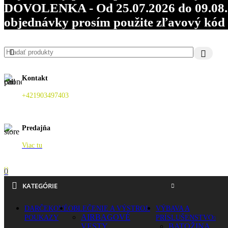
DOVOLENKA - Od 25.07.2026 do 09.08.202
objednávky prosím použite zľavový kó
Kontakt
+421903497403
Predajňa
Viac tu
0
KATEGÓRIE
DARČEKOVÉ
OBLEČENIE A VÝSTROJ
VÝBAVA A
AIRBAGOVÉ
POUKAZY
PRÍSLUŠENSTVO
VESTY
BATOŽINA