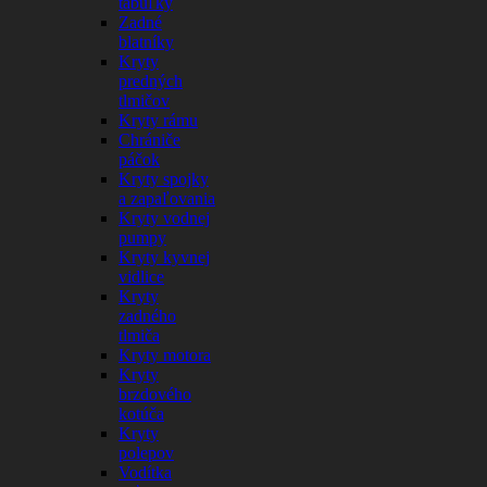
tabuľky
Zadné
blatníky
Kryty
predných
tlmičov
Kryty rámu
Chrániče
páčok
Kryty spojky
a zapaľovania
Kryty vodnej
pumpy
Kryty kyvnej
vidlice
Kryty
zadného
tlmiča
Kryty motora
Kryty
brzdového
kotúča
Kryty
polepov
Vodítka