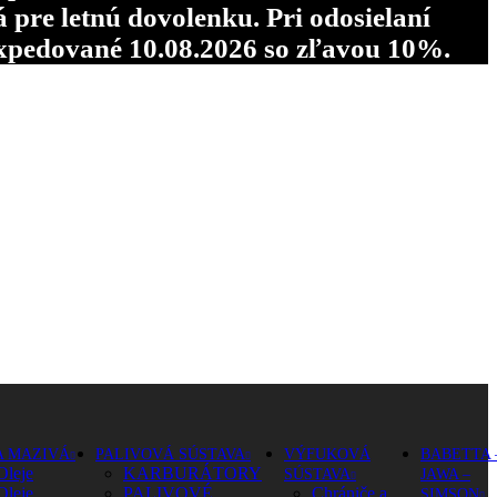
re letnú dovolenku. Pri odosielaní
pedované 10.08.2026 so zľavou 10%.
A MAZIVÁ
PALIVOVÁ SÚSTAVA
VÝFUKOVÁ
BABETTA 
Oleje
KARBURÁTORY
SÚSTAVA
JAWA –
Oleje
PALIVOVÉ
Chrániče a
SIMSON