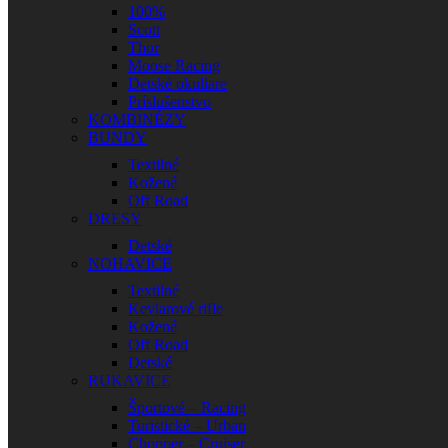
100%
Scott
Thor
Moose Racing
Detské okuliare
Príslušenstvo
KOMBINÉZY
BUNDY
Textilné
Kožené
Off Road
DRESY
Detské
NOHAVICE
Textilné
Kevlarové rifle
Kožené
Off Road
Detské
RUKAVICE
Športové – Racing
Turistické – Urban
Chopper – Cruiser