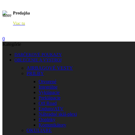
Predajňa
Viac tu
0
Kategórie
DARČEKOVÉ POUKAZY
OBLEČENIE A VÝSTROJ
AIRBAGOVÉ VESTY
PRILBY
Otvorené
Integrálne
Vyklápacie
Preklápacie
Off Road
Enduro/ATV
Náhradné sklá-plexi
Doplnky
Komunikátory
OKULIARE