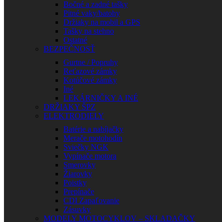
Bočné a zadné tašky
Pitné vaky/batohy
Držiaky na mobil a GPS
Tašky na stehno
Ostatné
BEZPEČNOSŤ
Gurtne / Popruhy
Reťazové zámky
Kotúčové zámky
Iné
LEKÁRNIČKY A INÉ
DRŽIAKY ŠPZ
ELEKTRODIELY
Batérie a nabíjačky
Merače motohodín
Sviečky NGK
Vypínače motora
Smerovky
Žiarovky
Poistky
Prepínače
CDI Zapaľovanie
Zásuvky
MODELY MOTOCYKLOV – SKLADAČKY