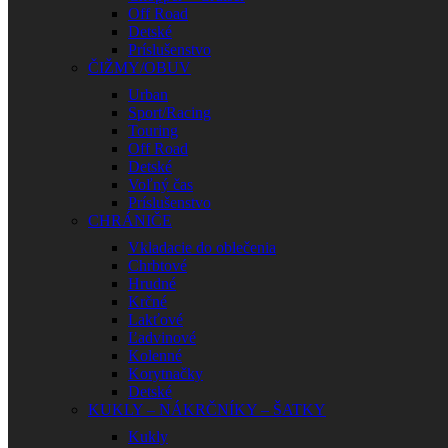
Off Road
Detské
Príslušenstvo
ČIŽMY/OBUV
Urban
Sport/Racing
Touring
Off Road
Detské
Voľný čas
Príslušenstvo
CHRÁNIČE
Vkladacie do oblečenia
Chrbtové
Hrudné
Krčné
Lakťové
Ľadvinové
Kolenné
Korytnačky
Detské
KUKLY – NÁKRČNÍKY – ŠATKY
Kukly