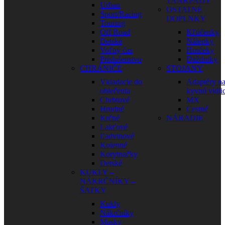
TANKPADY
Urban
OSTATNÉ
Sport/Racing
DOPLNKY
Touring
Off Road
Kľúčenky
Detské
Nálepky
Voľný čas
Hrnčeky
Príslušenstvo
Dáždniky
CHRÁNIČE
STOJANY
Vkladacie do
Adaptéry n
oblečenia
kyvnú vidli
Chrbtové
MX
Hrudné
Cestné
Krčné
NÁRADIE
Lakťové
Ľadvinové
Kolenné
Korytnačky
Detské
KUKLY –
NÁKRČNÍKY –
ŠATKY
Kukly
Nákrčníky
Masky