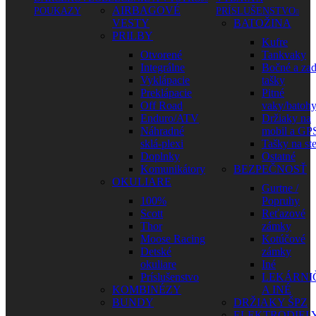
AIRBAGOVÉ
POUKAZY
PRÍSLUŠENSTVO
VESTY
BATOŽINA
PRILBY
Kufre
Otvorené
Tankvaky
Integrálne
Bočné a za
Vyklápacie
tašky
Preklápacie
Pitné
Off Road
vaky/batoh
Enduro/ATV
Držiaky na
Náhradné
mobil a GP
sklá-plexi
Tašky na st
Doplnky
Ostatné
Komunikátory
BEZPEČNOSŤ
OKULIARE
Gurtne /
100%
Popruhy
Scott
Reťazové
Thor
zámky
Moose Racing
Kotúčové
Detské
zámky
okuliare
Iné
Príslušenstvo
LEKÁRNI
KOMBINÉZY
A INÉ
BUNDY
DRŽIAKY ŠPZ
ELEKTRODIEL