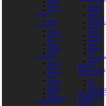
Textilné
Kožené
Batérie a
Off Road
nabíjačky
DRESY
Merače
motohodín
Detské
Sviečky N
NOHAVICE
Vypínače
Textilné
motora
Kevlarové
Smerovky
rifle
Žiarovky
Kožené
Poistky
Off Road
Prepínače
Detské
CDI
RUKAVICE
Zapaľovani
Zásuvky
Športové –
MODELY
Racing
MOTOCYKLOV
Turistické –
SKLADAČKY
Urban
Chopper –
1:18
Cruiser
1:12
Off Road
Skladačky 1
Detské
MOTOPLACHT
Príslušenstvo
NÁLEPKY NA
ČIŽMY/OBUV
NÁDRŽ –