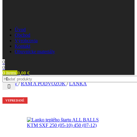
Úvod
Obchod
Výrobcovia
Kontakt
Obuvnícke materiály
0
0
0
items
0,00
€
Domov
/
RÁM A PODVOZOK
/
LANKÁ
VYPREDANÉ