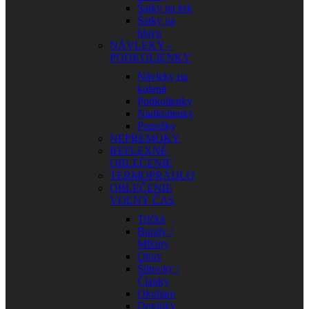
Šatky na krk
Šatky na
hlavu
NÁVLEKY –
PODKOLIENKY
Návleky na
kolená
Podkolienky
Nadkolienky
Ponožky
NEPREMOKY
REFLEXNÉ
OBLEČENIE
TERMOPRÁDLO
OBLEČENIE
VOĽNÝ ČAS
Tričká
Bundy /
Mikiny
Obuv
Šiltovky /
Čiapky
Okuliare
Doplnky