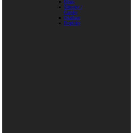
Obuv
Šiltovky /
Čiapky
Okuliare
Doplnky