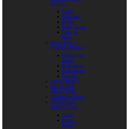
ŠATKY
Kukly
Nákrčníky
Masky
Šatky na krk
Šatky na
hlavu
NÁVLEKY –
PODKOLIENKY
Návleky na
kolená
Podkolienky
Nadkolienky
Ponožky
NEPREMOKY
REFLEXNÉ
OBLEČENIE
TERMOPRÁDLO
OBLEČENIE
VOĽNÝ ČAS
Tričká
Bundy /
Mikiny