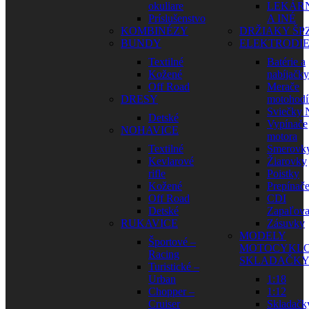
okuliare
LEKÁR
Príslušenstvo
A INÉ
KOMBINÉZY
DRŽIAKY ŠP
BUNDY
ELEKTRODI
Textilné
Batérie a
Kožené
nabíjačky
Off Road
Merače
DRESY
motohodí
Sviečky
Detské
Vypínače
NOHAVICE
motora
Textilné
Smerovk
Kevlarové
Žiarovky
rifle
Poistky
Kožené
Prepínač
Off Road
CDI
Detské
Zapaľova
RUKAVICE
Zásuvky
MODELY
Športové –
MOTOCYKLO
Racing
SKLADAČK
Turistické –
Urban
1:18
Chopper –
1:12
Cruiser
Skladačk