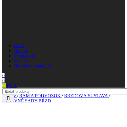
Úvod
Obchod
Výrobcovia
Kontakt
Obuvnícke materiály
0
0
0
0,00
€
Domov
/
RÁM A PODVOZOK
/
BRZDOVÁ SÚSTAVA
/
OPRAVNÉ SADY BŔZD