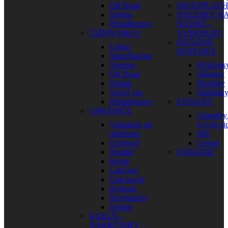
Off Road
MOTOPLAC
Detské
NÁLEPKY N
Príslušenstvo
NÁDRŽ –
ČIŽMY/OBUV
TANKPADY
OSTATNÉ
Urban
DOPLNKY
Sport/Racing
Touring
Kľúčenk
Off Road
Nálepky
Detské
Hrnčeky
Voľný čas
Dáždnik
Príslušenstvo
STOJANY
CHRÁNIČE
Adaptéry
Vkladacie do
kyvnú vid
oblečenia
MX
Chrbtové
Cestné
Hrudné
NÁRADIE
Krčné
Lakťové
Ľadvinové
Kolenné
Korytnačky
Detské
KUKLY –
NÁKRČNÍKY –