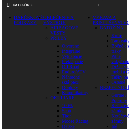
KATEGÓRIE
DARČEKOVÉ
OBLEČENIE A
VÝBAVA A
POUKAZY
VÝSTROJ
PRÍSLUŠENSTV
AIRBAGOVÉ
BATOŽINA
VESTY
Kufre
PRILBY
Tankvak
Otvorené
Bočné a 
Integrálne
tašky
Vyklápacie
Pitné
Preklápacie
vaky/bat
Off Road
Držiaky 
Enduro/ATV
mobil a 
Náhradné
Tašky na
sklá-plexi
Ostatné
Doplnky
BEZPEČNOS
Komunikátory
Gurtne /
OKULIARE
Popruhy
100%
Reťazov
Scott
zámky
Thor
Kotúčov
Moose Racing
zámky
Detské
Iné