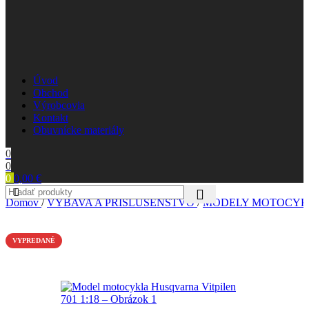
Úvod
Obchod
Výrobcovia
Kontakt
Obuvnícke materiály
0
0
0
0,00
€
Domov
/
VÝBAVA A PRÍSLUŠENSTVO
/
MODELY MOTOCYK
VYPREDANÉ