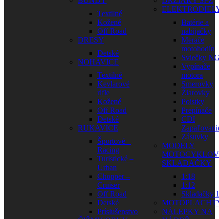
BUNDY
DRŽIAKY ŠPZ
ELEKTRODIEL
Textilné
Kožené
Batérie a
Off Road
nabíjačky
DRESY
Merače
motohodín
Detské
Sviečky N
NOHAVICE
Vypínače
Textilné
motora
Kevlarové
Smerovky
rifle
Žiarovky
Kožené
Poistky
Off Road
Prepínače
Detské
CDI
RUKAVICE
Zapaľovani
Zásuvky
Športové –
MODELY
Racing
MOTOCYKLOV
Turistické –
SKLADAČKY
Urban
Chopper –
1:18
Cruiser
1:12
Off Road
Skladačky 1
Detské
MOTOPLACHT
Príslušenstvo
NÁLEPKY NA