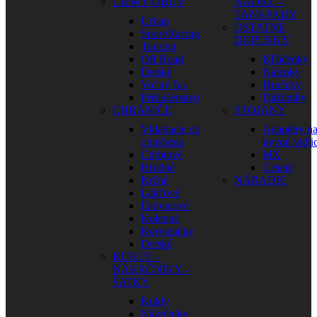
ČIŽMY/OBUV
NÁDRŽ –
TANKPADY
Urban
OSTATNÉ
Sport/Racing
DOPLNKY
Touring
Off Road
Kľúčenky
Detské
Nálepky
Voľný čas
Hrnčeky
Príslušenstvo
Dáždniky
CHRÁNIČE
STOJANY
Vkladacie do
Adaptéry n
oblečenia
kyvnú vidli
Chrbtové
MX
Hrudné
Cestné
Krčné
NÁRADIE
Lakťové
Ľadvinové
Kolenné
Korytnačky
Detské
KUKLY –
NÁKRČNÍKY –
ŠATKY
Kukly
Nákrčníky