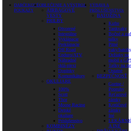
DARČEKOVÉ
OBLEČENIE A VÝSTROJ
VÝBAVA A
AIRBAGOVÉ
POUKAZY
PRÍSLUŠENSTVO
VESTY
BATOŽINA
PRILBY
Kufre
Otvorené
Tankvaky
Integrálne
Bočné a za
Vyklápacie
tašky
Preklápacie
Pitné
Off Road
vaky/batoh
Enduro/ATV
Držiaky na
Náhradné
mobil a GP
sklá-plexi
Tašky na st
Doplnky
Ostatné
Komunikátory
BEZPEČNOSŤ
OKULIARE
Gurtne /
100%
Popruhy
Scott
Reťazové
Thor
zámky
Moose Racing
Kotúčové
Detské
zámky
okuliare
Iné
Príslušenstvo
LEKÁRNI
KOMBINÉZY
A INÉ