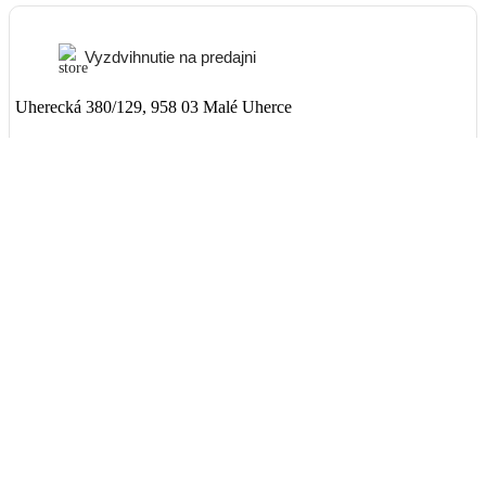
Vyzdvihnutie na predajni
Uherecká 380/129, 958 03 Malé Uherce
ZADARMO
Packeta
Nad 99€ doručenie ZADARMO
1-3 dni
3,90€
DPD
Nad 99€ doručenie ZADARMO