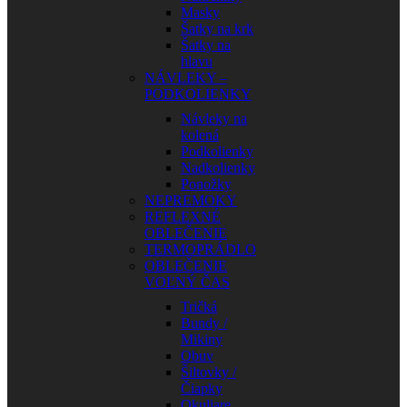
Masky
Šatky na krk
Šatky na
hlavu
NÁVLEKY –
PODKOLIENKY
Návleky na
kolená
Podkolienky
Nadkolienky
Ponožky
NEPREMOKY
REFLEXNÉ
OBLEČENIE
TERMOPRÁDLO
OBLEČENIE
VOĽNÝ ČAS
Tričká
Bundy /
Mikiny
Obuv
Šiltovky /
Čiapky
Okuliare