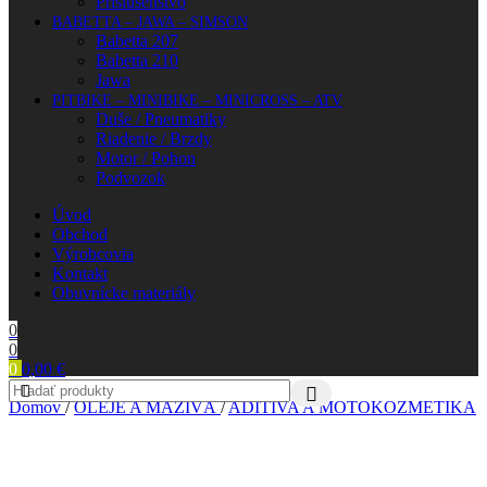
Príslušenstvo
BABETTA – JAWA – SIMSON
Babetta 207
Babetta 210
Jawa
PITBIKE – MINIBIKE – MINICROSS – ATV
Duše / Pneumatiky
Riadenie / Brzdy
Motor / Pohon
Podvozok
Úvod
Obchod
Výrobcovia
Kontakt
Obuvnícke materiály
0
0
0
0,00
€
Domov
/
OLEJE A MAZIVÁ
/
ADITÍVA A MOTOKOZMETIKA