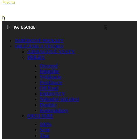
Viac tu
0
KATEGÓRIE
DARČEKOVÉ POUKAZY
OBLEČENIE A VÝSTROJ
AIRBAGOVÉ VESTY
PRILBY
Otvorené
Integrálne
Vyklápacie
Preklápacie
Off Road
Enduro/ATV
Náhradné sklá-plexi
Doplnky
Komunikátory
OKULIARE
100%
Scott
Thor