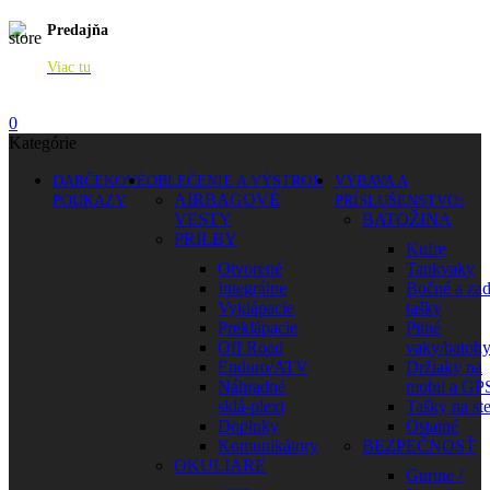
Predajňa
Viac tu
0
Kategórie
DARČEKOVÉ
OBLEČENIE A VÝSTROJ
VÝBAVA A
AIRBAGOVÉ
POUKAZY
PRÍSLUŠENSTVO
VESTY
BATOŽINA
PRILBY
Kufre
Otvorené
Tankvaky
Integrálne
Bočné a za
Vyklápacie
tašky
Preklápacie
Pitné
Off Road
vaky/batoh
Enduro/ATV
Držiaky na
Náhradné
mobil a GP
sklá-plexi
Tašky na st
Doplnky
Ostatné
Komunikátory
BEZPEČNOSŤ
OKULIARE
Gurtne /