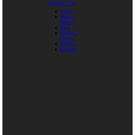
VOĽNÝ ČAS
Tričká
Bundy /
Mikiny
Obuv
Šiltovky /
Čiapky
Okuliare
Doplnky