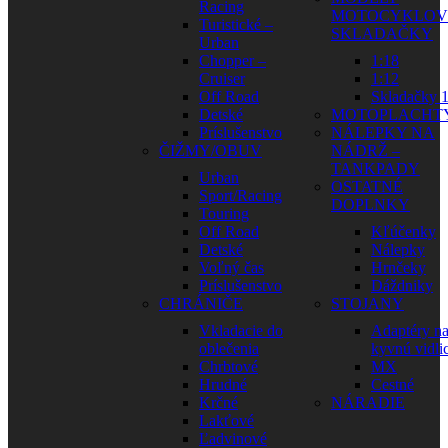
Racing
MOTOCYKLOV
Turistické –
SKLADAČKY
Urban
Chopper –
1:18
Cruiser
1:12
Off Road
Skladačky 1
Detské
MOTOPLACHT
Príslušenstvo
NÁLEPKY NA
ČIŽMY/OBUV
NÁDRŽ –
TANKPADY
Urban
OSTATNÉ
Sport/Racing
DOPLNKY
Touring
Off Road
Kľúčenky
Detské
Nálepky
Voľný čas
Hrnčeky
Príslušenstvo
Dáždniky
CHRÁNIČE
STOJANY
Vkladacie do
Adaptéry n
oblečenia
kyvnú vidli
Chrbtové
MX
Hrudné
Cestné
Krčné
NÁRADIE
Lakťové
Ľadvinové