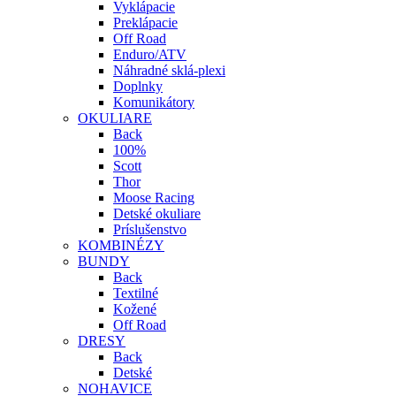
Vyklápacie
Preklápacie
Off Road
Enduro/ATV
Náhradné sklá-plexi
Doplnky
Komunikátory
OKULIARE
Back
100%
Scott
Thor
Moose Racing
Detské okuliare
Príslušenstvo
KOMBINÉZY
BUNDY
Back
Textilné
Kožené
Off Road
DRESY
Back
Detské
NOHAVICE