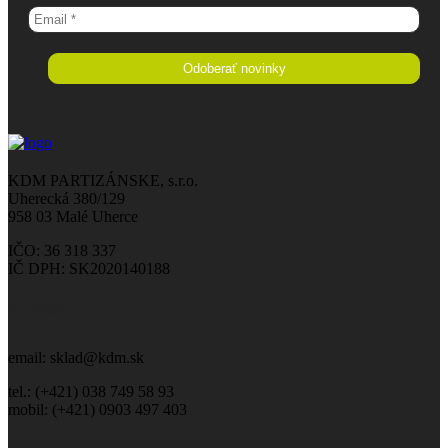
KDM PARTIZÁNSKE, s.r.o.
Uherecká 380/129
958 03 Malé Uherce
IČO: 36 318 337
IČ DPH: SK2020140188
Kontakt
email: sklad@kdm.sk
tel.: (+421) 038 749 58 93
mobil: (+421) 0903 497 403