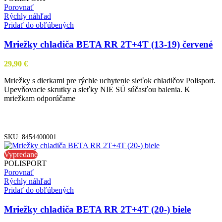
Porovnať
Rýchly náhľad
Pridať do obľúbených
Mriežky chladiča BETA RR 2T+4T (13-19) červené
29,90
€
Mriežky s dierkami pre rýchle uchytenie sieťok chladičov Polisport.
Upevňovacie skrutky a sieťky NIE SÚ súčasťou balenia. K
mriežkam odporúčame
PRIDAŤ DO KOŠÍKA
SKU:
8454400001
Vypredané
POLISPORT
Porovnať
Rýchly náhľad
Pridať do obľúbených
Mriežky chladiča BETA RR 2T+4T (20-) biele