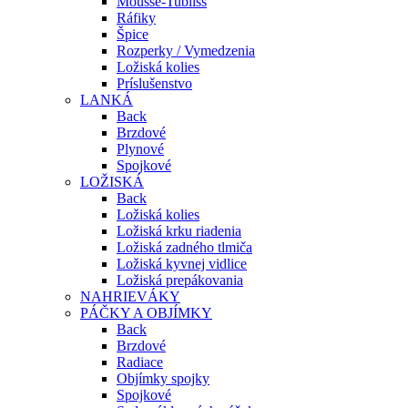
Mousse-Tubliss
Ráfiky
Špice
Rozperky / Vymedzenia
Ložiská kolies
Príslušenstvo
LANKÁ
Back
Brzdové
Plynové
Spojkové
LOŽISKÁ
Back
Ložiská kolies
Ložiská krku riadenia
Ložiská zadného tlmiča
Ložiská kyvnej vidlice
Ložiská prepákovania
NAHRIEVÁKY
PÁČKY A OBJÍMKY
Back
Brzdové
Radiace
Objímky spojky
Spojkové