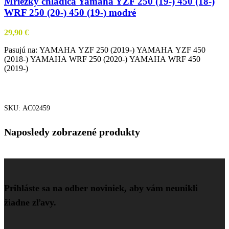
Mriežky chladiča Yamaha YZF 250 (19-) 450 (18-)
WRF 250 (20-) 450 (19-) modré
29,90
€
Pasujú na: YAMAHA YZF 250 (2019-) YAMAHA YZF 450
(2018-) YAMAHA WRF 250 (2020-) YAMAHA WRF 450
(2019-)
VIAC INFO
SKU:
AC02459
Naposledy zobrazené produkty
Prihláste sa na odber noviniek, aby vám neunikli
žiadne zľavy.