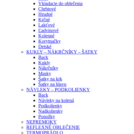
Vkladacie do oblečenia
Chrbtové
Hrudné
Krčné
Lakťové
Ľadvinové
Kolenné
Korytnačky
Detské
KUKLY – NÁKRČNÍKY – ŠATKY
Back
Kukly
Nákrčníky
Masky
Šatky na krk
Šatky na hlavu
NÁVLEKY – PODKOLIENKY
Back
Návleky na kolená
Podkolienky
Nadkolienky
Ponožky
NEPREMOKY
REFLEXNÉ OBLEČENIE
TERMOPRÁDLO