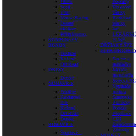
100%
Popruhy
Scott
Reťazové
Thor
zámky
Moose Racing
Kotúčové
Detské
zámky
okuliare
Iné
Príslušenstvo
LEKÁRNI
KOMBINÉZY
A INÉ
BUNDY
DRŽIAKY ŠPZ
ELEKTRODIEL
Textilné
Kožené
Batérie a
Off Road
nabíjačky
DRESY
Merače
motohodín
Detské
Sviečky N
NOHAVICE
Vypínače
Textilné
motora
Kevlarové
Smerovky
rifle
Žiarovky
Kožené
Poistky
Off Road
Prepínače
Detské
CDI
RUKAVICE
Zapaľovani
Zásuvky
Športové –
MODELY