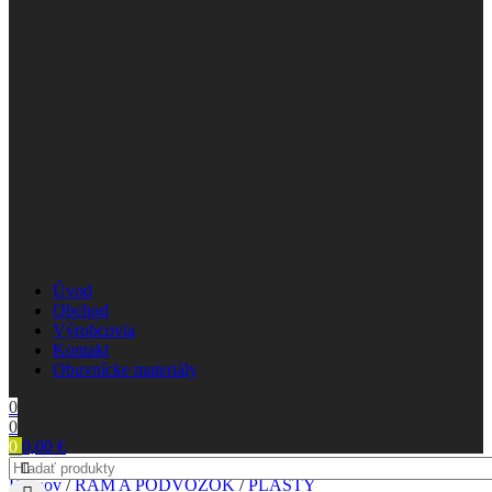
Úvod
Obchod
Výrobcovia
Kontakt
Obuvnícke materiály
0
0
0
0,00
€
Domov
/
RÁM A PODVOZOK
/
PLASTY