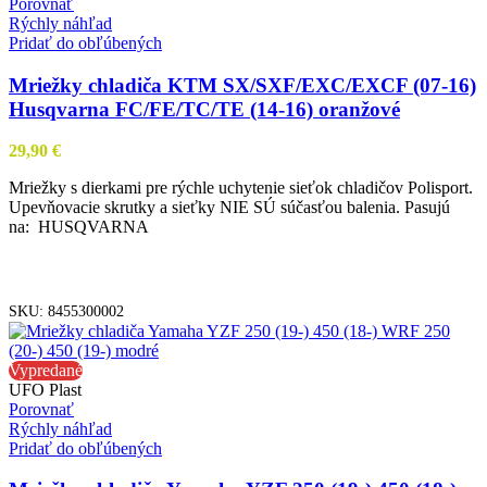
Porovnať
Rýchly náhľad
Pridať do obľúbených
Mriežky chladiča KTM SX/SXF/EXC/EXCF (07-16)
Husqvarna FC/FE/TC/TE (14-16) oranžové
29,90
€
Mriežky s dierkami pre rýchle uchytenie sieťok chladičov Polisport.
Upevňovacie skrutky a sieťky NIE SÚ súčasťou balenia. Pasujú
na: HUSQVARNA
PRIDAŤ DO KOŠÍKA
SKU:
8455300002
Vypredané
UFO Plast
Porovnať
Rýchly náhľad
Pridať do obľúbených