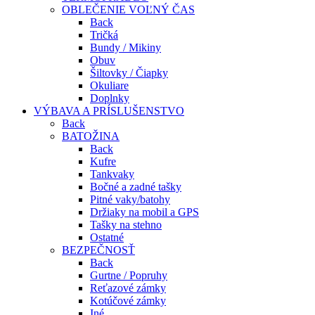
OBLEČENIE VOĽNÝ ČAS
Back
Tričká
Bundy / Mikiny
Obuv
Šiltovky / Čiapky
Okuliare
Doplnky
VÝBAVA A PRÍSLUŠENSTVO
Back
BATOŽINA
Back
Kufre
Tankvaky
Bočné a zadné tašky
Pitné vaky/batohy
Držiaky na mobil a GPS
Tašky na stehno
Ostatné
BEZPEČNOSŤ
Back
Gurtne / Popruhy
Reťazové zámky
Kotúčové zámky
Iné