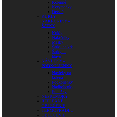
Kolenné
Korytnačky
Detské
KUKLY –
NÁKRČNÍKY –
ŠATKY
Kukly
Nákrčníky
Masky
Šatky na krk
Šatky na
hlavu
NÁVLEKY –
PODKOLIENKY
Návleky na
kolená
Podkolienky
Nadkolienky
Ponožky
NEPREMOKY
REFLEXNÉ
OBLEČENIE
TERMOPRÁDLO
OBLEČENIE