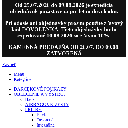
Od 25.07.2026 do 09.08.2026 je expedícia
objednávok pozastavená pre letnú dovolenku.
Pri odosielaní objednávky prosím použite zľavový
kód DOVOLENKA. Tieto objednávky budú
expedované 10.08.2026 so zľavou 10%.
KAMENNÁ PREDAJŇA OD 26.07. DO 09.08.
ZATVORENÁ
Zavrieť
Menu
Kategórie
DARČEKOVÉ POUKAZY
OBLEČENIE A VÝSTROJ
Back
AIRBAGOVÉ VESTY
PRILBY
Back
Otvorené
Integrálne