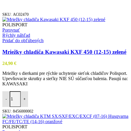
PRIDAŤ DO KOŠÍKA
SKU:
AC02470
POLISPORT
Porovnať
Rýchly náhľad
Pridať do obľúbených
Mriežky chladiča Kawasaki KXF 450 (12-15) zelené
24,90
€
Mriežky s dierkami pre rýchle uchytenie sieťok chladičov Polisport.
Upevňovacie skrutky a sieťky NIE SÚ súčasťou balenia. Pasujú na:
KAWASAKI
-
+
PRIDAŤ DO KOŠÍKA
SKU:
8456000002
POLISPORT