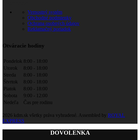
Informácie
Vernostný systém
Obchodné podmienky
Ochrana osobných údajov
Reklamačný poriadok
Otváracie hodiny
Pondelok
8:00 - 18:00
Utorok
8:00 - 18:00
Streda
8:00 - 18:00
Štvrtok
8:00 - 18:00
Piatok
8:00 - 18:00
Sobota
9:00 - 12:00
Nedeľa
Čas pre rodinu
2026 kdm.sk všetky práva vyhradené. Assembled by
ROYAL
EXPRESS
DOVOLENKA