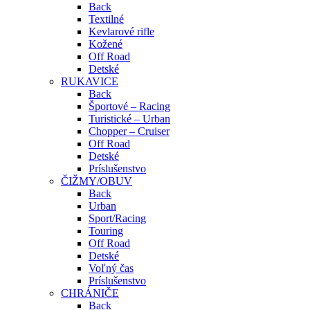
Back
Textilné
Kevlarové rifle
Kožené
Off Road
Detské
RUKAVICE
Back
Športové – Racing
Turistické – Urban
Chopper – Cruiser
Off Road
Detské
Príslušenstvo
ČIŽMY/OBUV
Back
Urban
Sport/Racing
Touring
Off Road
Detské
Voľný čas
Príslušenstvo
CHRÁNIČE
Back