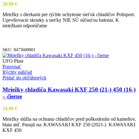
28,90
€
Mriežky s dierkami pre rýchle uchytenie sieťok chladičov Polisport.
Upevňovacie skrutky a sieťky NIE SÚ súčasťou balenia. K
mriežkam odporúčame
VIAC INFO
SKU:
8473600001
UFO Plast
Porovnať
Rýchly náhľad
Pridať do obľúbených
Mriežky chladiča Kawasaki KXF 250 (21-) 450 (16-)
– čierne
24,90
€
Mriežky slúžia na ochranu chladičov pred poškodením od kameňov,
blata atď. Pasujú na: KAWASAKI KXF 250 (2021-) KAWASAKI
KXF 450