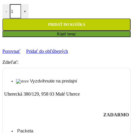
množstvo Mriežky chladiča Kawasaki KXF 250 (17-20) zelené
-
+
PRIDAŤ DO KOŠÍKA
Kúpiť teraz
Porovnať
Pridať do obľúbených
Zdieľať:
Vyzdvihnutie na predajni
Uherecká 380/129, 958 03 Malé Uherce
ZADARMO
Packeta