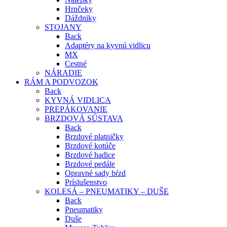
Hrnčeky
Dáždniky
STOJANY
Back
Adaptéry na kyvnú vidlicu
MX
Cestné
NÁRADIE
RÁM A PODVOZOK
Back
KYVNÁ VIDLICA
PREPÁKOVANIE
BRZDOVÁ SÚSTAVA
Back
Brzdové platničky
Brzdové kotúče
Brzdové hadice
Brzdové pedále
Opravné sady bŕzd
Príslušenstvo
KOLESÁ – PNEUMATIKY – DUŠE
Back
Pneumatiky
Duše