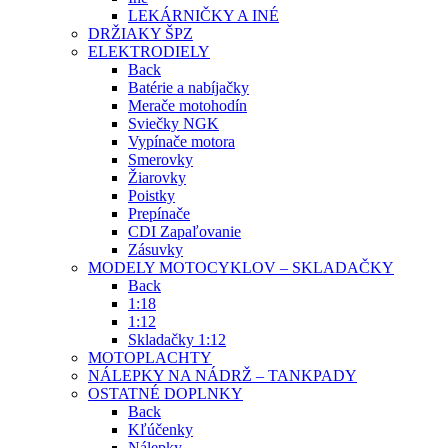
LEKÁRNIČKY A INÉ
DRŽIAKY ŠPZ
ELEKTRODIELY
Back
Batérie a nabíjačky
Merače motohodín
Sviečky NGK
Vypínače motora
Smerovky
Žiarovky
Poistky
Prepínače
CDI Zapaľovanie
Zásuvky
MODELY MOTOCYKLOV – SKLADAČKY
Back
1:18
1:12
Skladačky 1:12
MOTOPLACHTY
NÁLEPKY NA NÁDRŽ – TANKPADY
OSTATNÉ DOPLNKY
Back
Kľúčenky
Nálepky