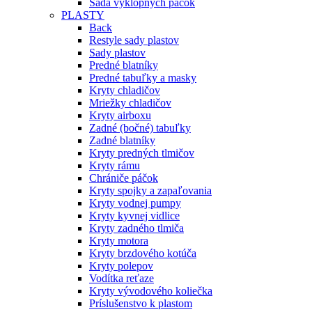
Sada výklopných páčok
PLASTY
Back
Restyle sady plastov
Sady plastov
Predné blatníky
Predné tabuľky a masky
Kryty chladičov
Mriežky chladičov
Kryty airboxu
Zadné (bočné) tabuľky
Zadné blatníky
Kryty predných tlmičov
Kryty rámu
Chrániče páčok
Kryty spojky a zapaľovania
Kryty vodnej pumpy
Kryty kyvnej vidlice
Kryty zadného tlmiča
Kryty motora
Kryty brzdového kotúča
Kryty polepov
Vodítka reťaze
Kryty vývodového koliečka
Príslušenstvo k plastom