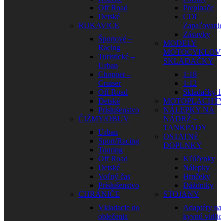
Off Road
Prepínače
Detské
CDI
RUKAVICE
Zapaľovani
Zásuvky
Športové –
MODELY
Racing
MOTOCYKLOV
Turistické –
SKLADAČKY
Urban
Chopper –
1:18
Cruiser
1:12
Off Road
Skladačky 1
Detské
MOTOPLACHT
Príslušenstvo
NÁLEPKY NA
ČIŽMY/OBUV
NÁDRŽ –
TANKPADY
Urban
OSTATNÉ
Sport/Racing
DOPLNKY
Touring
Off Road
Kľúčenky
Detské
Nálepky
Voľný čas
Hrnčeky
Príslušenstvo
Dáždniky
CHRÁNIČE
STOJANY
Vkladacie do
Adaptéry n
oblečenia
kyvnú vidli