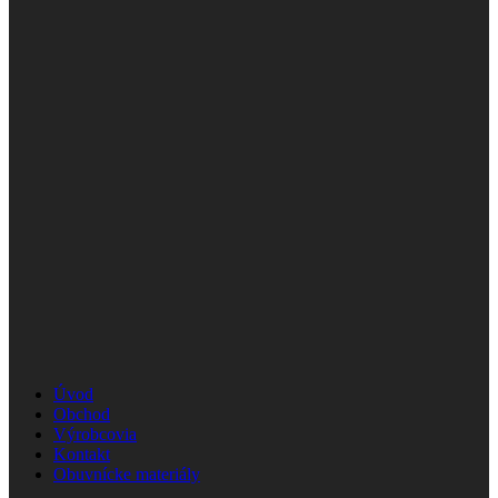
Úvod
Obchod
Výrobcovia
Kontakt
Obuvnícke materiály