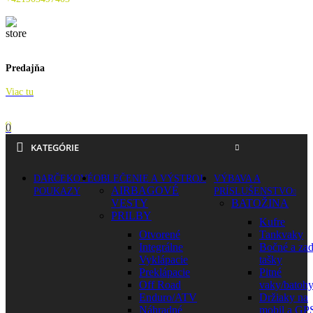
Predajňa
Viac tu
0
KATEGÓRIE
DARČEKOVÉ
OBLEČENIE A VÝSTROJ
VÝBAVA A
AIRBAGOVÉ
POUKAZY
PRÍSLUŠENSTVO
VESTY
BATOŽINA
PRILBY
Kufre
Otvorené
Tankvaky
Integrálne
Bočné a za
Vyklápacie
tašky
Preklápacie
Pitné
Off Road
vaky/batoh
Enduro/ATV
Držiaky na
Náhradné
mobil a GP