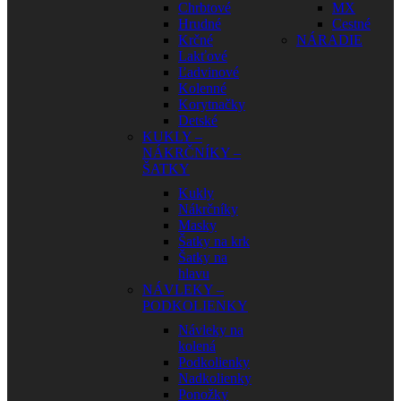
Chrbtové
MX
Hrudné
Cestné
Krčné
NÁRADIE
Lakťové
Ľadvinové
Kolenné
Korytnačky
Detské
KUKLY –
NÁKRČNÍKY –
ŠATKY
Kukly
Nákrčníky
Masky
Šatky na krk
Šatky na
hlavu
NÁVLEKY –
PODKOLIENKY
Návleky na
kolená
Podkolienky
Nadkolienky
Ponožky