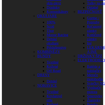
sklá-plexi
Tašky na st
Doplnky
Ostatné
Komunikátory
BEZPEČNOSŤ
OKULIARE
Gurtne /
100%
Popruhy
Scott
Reťazové
Thor
zámky
Moose Racing
Kotúčové
Detské
zámky
okuliare
Iné
Príslušenstvo
LEKÁRNI
KOMBINÉZY
A INÉ
BUNDY
DRŽIAKY ŠPZ
ELEKTRODIEL
Textilné
Kožené
Batérie a
Off Road
nabíjačky
DRESY
Merače
motohodín
Detské
Sviečky N
NOHAVICE
Vypínače
Textilné
motora
Kevlarové
Smerovky
rifle
Žiarovky
Kožené
Poistky