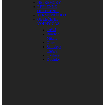
NEPREMOKY
REFLEXNÉ
OBLEČENIE
TERMOPRÁDLO
OBLEČENIE
VOĽNÝ ČAS
Tričká
Bundy /
Mikiny
Obuv
Šiltovky /
Čiapky
Okuliare
Doplnky