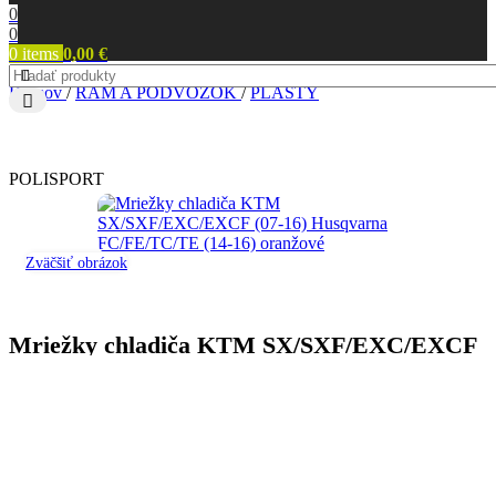
0
0
0
items
0,00
€
Domov
/
RÁM A PODVOZOK
/
PLASTY
POLISPORT
Zväčšiť obrázok
Mriežky chladiča KTM SX/SXF/EXC/EXCF
(07-16) Husqvarna FC/FE/TC/TE (14-16)
oranžové
Katalógové číslo:
8455300002