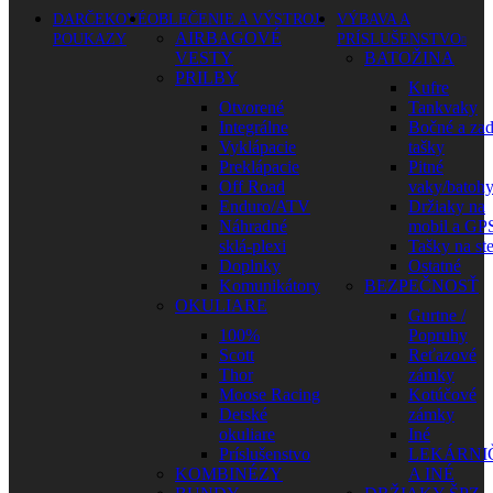
DARČEKOVÉ
OBLEČENIE A VÝSTROJ
VÝBAVA A
AIRBAGOVÉ
POUKAZY
PRÍSLUŠENSTVO
VESTY
BATOŽINA
PRILBY
Kufre
Otvorené
Tankvaky
Integrálne
Bočné a za
Vyklápacie
tašky
Preklápacie
Pitné
Off Road
vaky/batoh
Enduro/ATV
Držiaky na
Náhradné
mobil a GP
sklá-plexi
Tašky na st
Doplnky
Ostatné
Komunikátory
BEZPEČNOSŤ
OKULIARE
Gurtne /
100%
Popruhy
Scott
Reťazové
Thor
zámky
Moose Racing
Kotúčové
Detské
zámky
okuliare
Iné
Príslušenstvo
LEKÁRNI
KOMBINÉZY
A INÉ