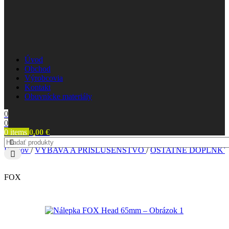
Úvod
Obchod
Výrobcovia
Kontakt
Obuvnícke materiály
0
0
0
items
0,00
€
Domov
/
VÝBAVA A PRÍSLUŠENSTVO
/
OSTATNÉ DOPLNK
FOX