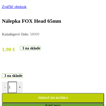
Zväčšiť obrázok
Nálepka FOX Head 65mm
Katalógové číslo:
58099
3 na sklade
1,90
€
3 na sklade
množstvo Nálepka FOX Head 65mm
-
+
PRIDAŤ DO KOŠÍKA
Kúpiť teraz