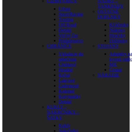
ČIŽMY/OBUV
NÁDRŽ –
TANKPADY
Urban
OSTATNÉ
Sport/Racing
DOPLNKY
Touring
Off Road
Kľúčenky
Detské
Nálepky
Voľný čas
Hrnčeky
Príslušenstvo
Dáždniky
CHRÁNIČE
STOJANY
Vkladacie do
Adaptéry n
oblečenia
kyvnú vidli
Chrbtové
MX
Hrudné
Cestné
Krčné
NÁRADIE
Lakťové
Ľadvinové
Kolenné
Korytnačky
Detské
KUKLY –
NÁKRČNÍKY –
ŠATKY
Kukly
Nákrčníky