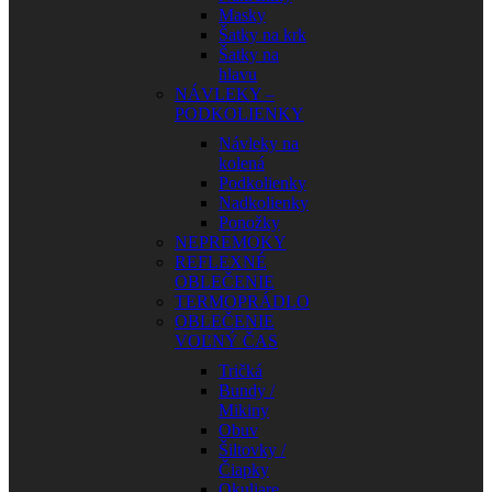
Masky
Šatky na krk
Šatky na
hlavu
NÁVLEKY –
PODKOLIENKY
Návleky na
kolená
Podkolienky
Nadkolienky
Ponožky
NEPREMOKY
REFLEXNÉ
OBLEČENIE
TERMOPRÁDLO
OBLEČENIE
VOĽNÝ ČAS
Tričká
Bundy /
Mikiny
Obuv
Šiltovky /
Čiapky
Okuliare