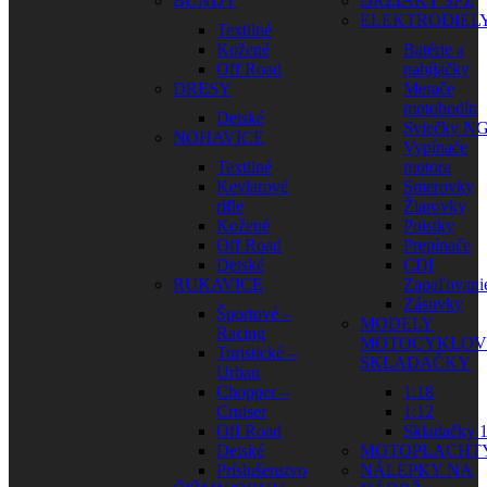
BUNDY
DRŽIAKY ŠPZ
ELEKTRODIEL
Textilné
Kožené
Batérie a
Off Road
nabíjačky
DRESY
Merače
motohodín
Detské
Sviečky N
NOHAVICE
Vypínače
Textilné
motora
Kevlarové
Smerovky
rifle
Žiarovky
Kožené
Poistky
Off Road
Prepínače
Detské
CDI
RUKAVICE
Zapaľovani
Zásuvky
Športové –
MODELY
Racing
MOTOCYKLOV
Turistické –
SKLADAČKY
Urban
Chopper –
1:18
Cruiser
1:12
Off Road
Skladačky 1
Detské
MOTOPLACHT
Príslušenstvo
NÁLEPKY NA