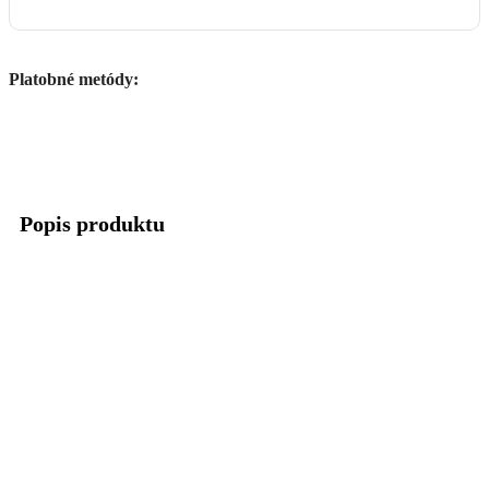
Platobné metódy:
Popis produktu
Nálepka FOX 65mm.
Parametre produktu
Vlastnosti