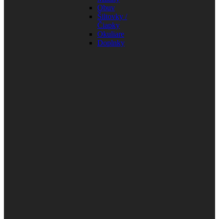
Obuv
Šiltovky /
Čiapky
Okuliare
Doplnky