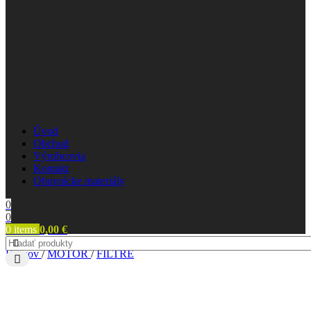
Úvod
Obchod
Výrobcovia
Kontakt
Obuvnícke materiály
0
0
0
items
0,00
€
Domov
/
MOTOR
/
FILTRE