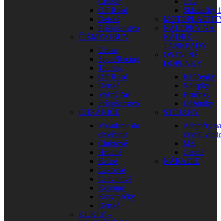
Cruiser
1:12
Off Road
Skladačky 1
Detské
MOTOPLACHT
Príslušenstvo
NÁLEPKY NA
ČIŽMY/OBUV
NÁDRŽ –
TANKPADY
Urban
OSTATNÉ
Sport/Racing
DOPLNKY
Touring
Off Road
Kľúčenky
Detské
Nálepky
Voľný čas
Hrnčeky
Príslušenstvo
Dáždniky
CHRÁNIČE
STOJANY
Vkladacie do
Adaptéry n
oblečenia
kyvnú vidli
Chrbtové
MX
Hrudné
Cestné
Krčné
NÁRADIE
Lakťové
Ľadvinové
Kolenné
Korytnačky
Detské
KUKLY –