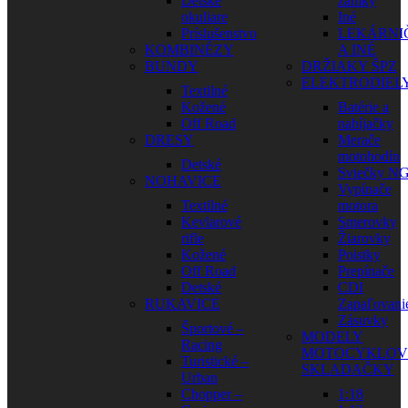
Detské
zámky
okuliare
Iné
Príslušenstvo
LEKÁRNI
KOMBINÉZY
A INÉ
BUNDY
DRŽIAKY ŠPZ
ELEKTRODIEL
Textilné
Kožené
Batérie a
Off Road
nabíjačky
DRESY
Merače
motohodín
Detské
Sviečky N
NOHAVICE
Vypínače
Textilné
motora
Kevlarové
Smerovky
rifle
Žiarovky
Kožené
Poistky
Off Road
Prepínače
Detské
CDI
RUKAVICE
Zapaľovani
Zásuvky
Športové –
MODELY
Racing
MOTOCYKLOV
Turistické –
SKLADAČKY
Urban
Chopper –
1:18