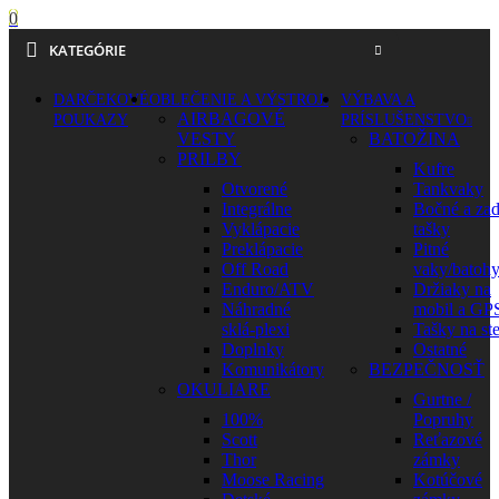
0
KATEGÓRIE
DARČEKOVÉ
OBLEČENIE A VÝSTROJ
VÝBAVA A
AIRBAGOVÉ
POUKAZY
PRÍSLUŠENSTVO
VESTY
BATOŽINA
PRILBY
Kufre
Otvorené
Tankvaky
Integrálne
Bočné a za
Vyklápacie
tašky
Preklápacie
Pitné
Off Road
vaky/batoh
Enduro/ATV
Držiaky na
Náhradné
mobil a GP
sklá-plexi
Tašky na st
Doplnky
Ostatné
Komunikátory
BEZPEČNOSŤ
OKULIARE
Gurtne /
100%
Popruhy
Scott
Reťazové
Thor
zámky
Moose Racing
Kotúčové