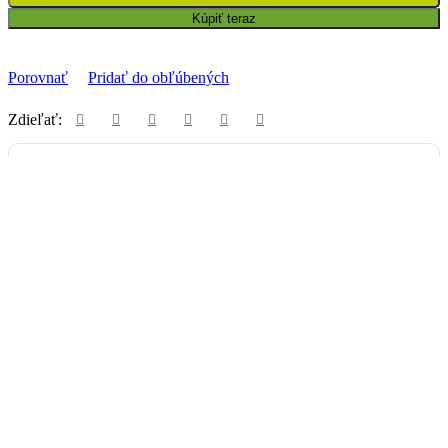
Kúpiť teraz
Porovnať
Pridať do obľúbených
Zdieľať:
Vyzdvihnutie na predajni
Uherecká 380/129, 958 03 Malé Uherce
ZADARMO
Packeta
Nad 99€ doručenie ZADARMO