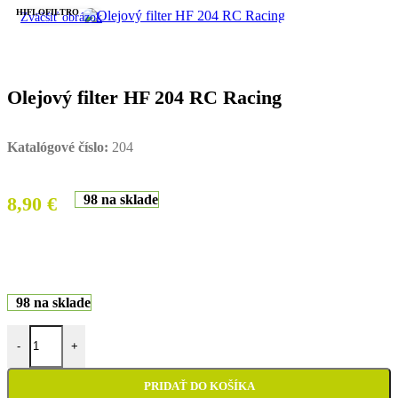
HIFLOFILTRO
Zväčšiť obrázok
Olejový filter HF 204 RC Racing
Katalógové číslo:
204
98 na sklade
8,90
€
98 na sklade
množstvo Olejový filter HF 204 RC Racing
-
+
PRIDAŤ DO KOŠÍKA