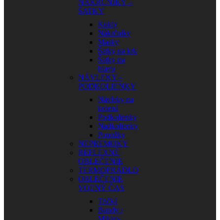
NÁKRČNÍKY –
ŠATKY
Kukly
Nákrčníky
Masky
Šatky na krk
Šatky na
hlavu
NÁVLEKY –
PODKOLIENKY
Návleky na
kolená
Podkolienky
Nadkolienky
Ponožky
NEPREMOKY
REFLEXNÉ
OBLEČENIE
TERMOPRÁDLO
OBLEČENIE
VOĽNÝ ČAS
Tričká
Bundy /
Mikiny