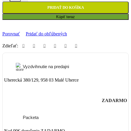
PRIDAŤ DO KOŠÍKA
Kúpiť teraz
Porovnať
Pridať do obľúbených
Zdieľať:
Vyzdvihnutie na predajni
Uherecká 380/129, 958 03 Malé Uherce
ZADARMO
Packeta
Nad 99€ doručenie ZADARMO