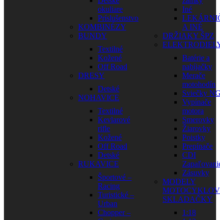
Detské
zámky
okuliare
Iné
Príslušenstvo
LEKÁRNI
KOMBINÉZY
A INÉ
BUNDY
DRŽIAKY ŠPZ
ELEKTRODIEL
Textilné
Kožené
Batérie a
Off Road
nabíjačky
DRESY
Merače
motohodín
Detské
Sviečky N
NOHAVICE
Vypínače
Textilné
motora
Kevlarové
Smerovky
rifle
Žiarovky
Kožené
Poistky
Off Road
Prepínače
Detské
CDI
RUKAVICE
Zapaľovani
Zásuvky
Športové –
MODELY
Racing
MOTOCYKLOV
Turistické –
SKLADAČKY
Urban
Chopper –
1:18