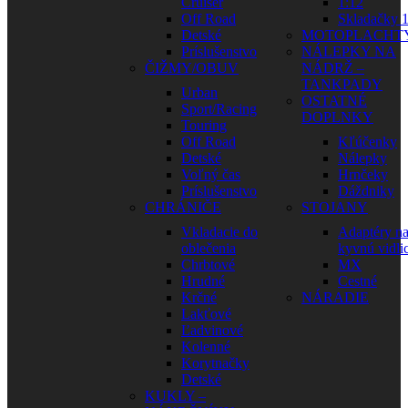
Cruiser
1:12
Off Road
Skladačky 1
Detské
MOTOPLACHT
Príslušenstvo
NÁLEPKY NA
ČIŽMY/OBUV
NÁDRŽ –
TANKPADY
Urban
OSTATNÉ
Sport/Racing
DOPLNKY
Touring
Off Road
Kľúčenky
Detské
Nálepky
Voľný čas
Hrnčeky
Príslušenstvo
Dáždniky
CHRÁNIČE
STOJANY
Vkladacie do
Adaptéry n
oblečenia
kyvnú vidli
Chrbtové
MX
Hrudné
Cestné
Krčné
NÁRADIE
Lakťové
Ľadvinové
Kolenné
Korytnačky
Detské
KUKLY –