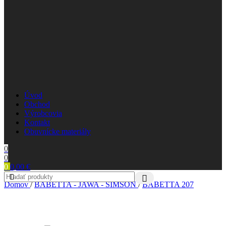
Úvod
Obchod
Výrobcovia
Kontakt
Obuvnícke materiály
0
0
0
0,00
€
Domov
/
BABETTA - JAWA - SIMSON
/
BABETTA 207