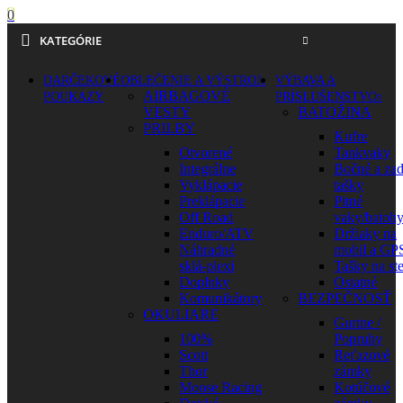
0
KATEGÓRIE
DARČEKOVÉ
OBLEČENIE A VÝSTROJ
VÝBAVA A
AIRBAGOVÉ
POUKAZY
PRÍSLUŠENSTVO
VESTY
BATOŽINA
PRILBY
Kufre
Otvorené
Tankvaky
Integrálne
Bočné a za
Vyklápacie
tašky
Preklápacie
Pitné
Off Road
vaky/batoh
Enduro/ATV
Držiaky na
Náhradné
mobil a GP
sklá-plexi
Tašky na st
Doplnky
Ostatné
Komunikátory
BEZPEČNOSŤ
OKULIARE
Gurtne /
100%
Popruhy
Scott
Reťazové
Thor
zámky
Moose Racing
Kotúčové