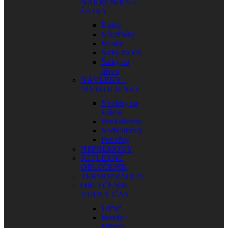
NÁKRČNÍKY –
ŠATKY
Kukly
Nákrčníky
Masky
Šatky na krk
Šatky na
hlavu
NÁVLEKY –
PODKOLIENKY
Návleky na
kolená
Podkolienky
Nadkolienky
Ponožky
NEPREMOKY
REFLEXNÉ
OBLEČENIE
TERMOPRÁDLO
OBLEČENIE
VOĽNÝ ČAS
Tričká
Bundy /
Mikiny