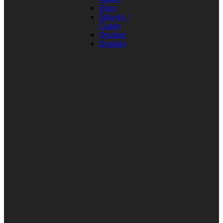
Obuv
Šiltovky /
Čiapky
Okuliare
Doplnky