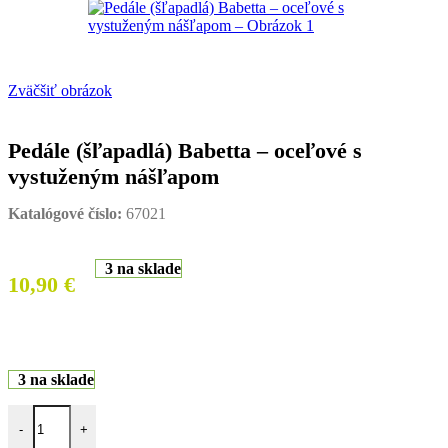
Zväčšiť obrázok
Pedále (šľapadlá) Babetta – oceľové s
vystuženým nášľapom
Katalógové číslo:
67021
3 na sklade
10,90
€
3 na sklade
množstvo Pedále (šľapadlá) Babetta – oceľové s vystuženým nášľap
-
+