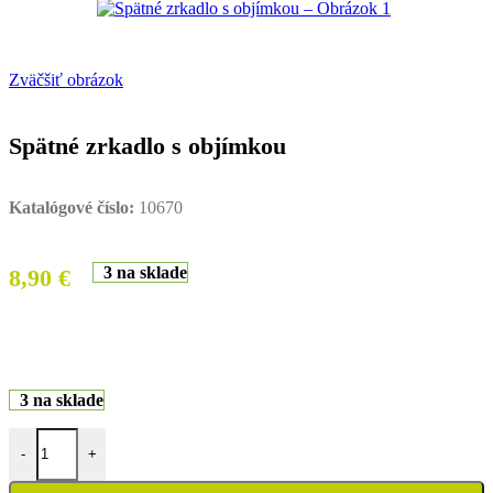
Zväčšiť obrázok
Spätné zrkadlo s objímkou
Katalógové číslo:
10670
3 na sklade
8,90
€
3 na sklade
množstvo Spätné zrkadlo s objímkou
-
+