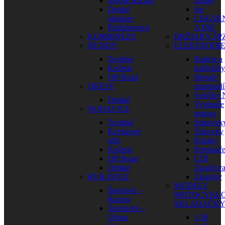
Moose Racing
zámky
Detské
Iné
okuliare
LEKÁR
Príslušenstvo
A INÉ
KOMBINÉZY
DRŽIAKY ŠP
BUNDY
ELEKTRODI
Textilné
Batérie a
Kožené
nabíjačky
Off Road
Merače
DRESY
motohodí
Sviečky
Detské
Vypínače
NOHAVICE
motora
Textilné
Smerovk
Kevlarové
Žiarovky
rifle
Poistky
Kožené
Prepínač
Off Road
CDI
Detské
Zapaľova
RUKAVICE
Zásuvky
MODELY
Športové –
MOTOCYKLO
Racing
SKLADAČK
Turistické –
Urban
1:18