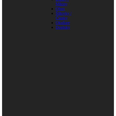
Mikiny
Obuv
Šiltovky /
Čiapky
Okuliare
Doplnky