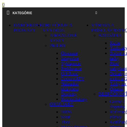
0
KATEGÓRIE
DARČEKOVÉ
OBLEČENIE A
VÝBAVA A
POUKAZY
VÝSTROJ
PRÍSLUŠENSTV
AIRBAGOVÉ
BATOŽINA
VESTY
Kufre
PRILBY
Tankvak
Otvorené
Bočné a 
Integrálne
tašky
Vyklápacie
Pitné
Preklápacie
vaky/bat
Off Road
Držiaky 
Enduro/ATV
mobil a 
Náhradné
Tašky na
sklá-plexi
Ostatné
Doplnky
BEZPEČNOS
Komunikátory
Gurtne /
OKULIARE
Popruhy
100%
Reťazov
Scott
zámky
Thor
Kotúčov