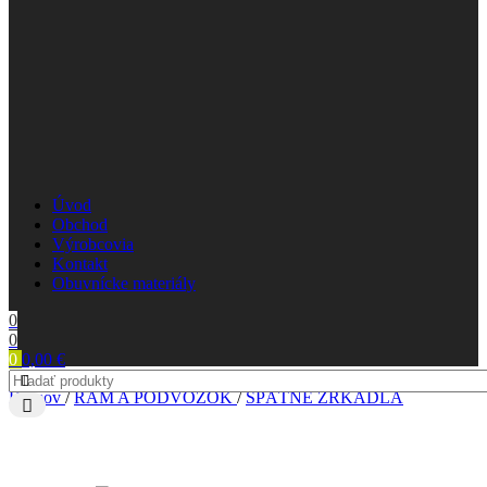
Úvod
Obchod
Výrobcovia
Kontakt
Obuvnícke materiály
0
0
0
0,00
€
Domov
/
RÁM A PODVOZOK
/
SPÄTNÉ ZRKADLÁ