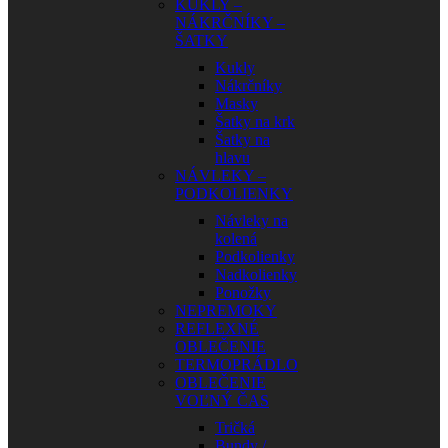
KUKLY –
NÁKRČNÍKY –
ŠATKY
Kukly
Nákrčníky
Masky
Šatky na krk
Šatky na
hlavu
NÁVLEKY –
PODKOLIENKY
Návleky na
kolená
Podkolienky
Nadkolienky
Ponožky
NEPREMOKY
REFLEXNÉ
OBLEČENIE
TERMOPRÁDLO
OBLEČENIE
VOĽNÝ ČAS
Tričká
Bundy /