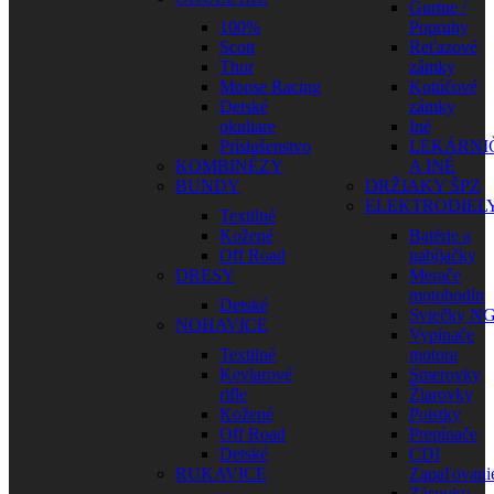
Gurtne /
100%
Popruhy
Scott
Reťazové
Thor
zámky
Moose Racing
Kotúčové
Detské
zámky
okuliare
Iné
Príslušenstvo
LEKÁRNI
KOMBINÉZY
A INÉ
BUNDY
DRŽIAKY ŠPZ
ELEKTRODIEL
Textilné
Kožené
Batérie a
Off Road
nabíjačky
DRESY
Merače
motohodín
Detské
Sviečky N
NOHAVICE
Vypínače
Textilné
motora
Kevlarové
Smerovky
rifle
Žiarovky
Kožené
Poistky
Off Road
Prepínače
Detské
CDI
RUKAVICE
Zapaľovani
Zásuvky