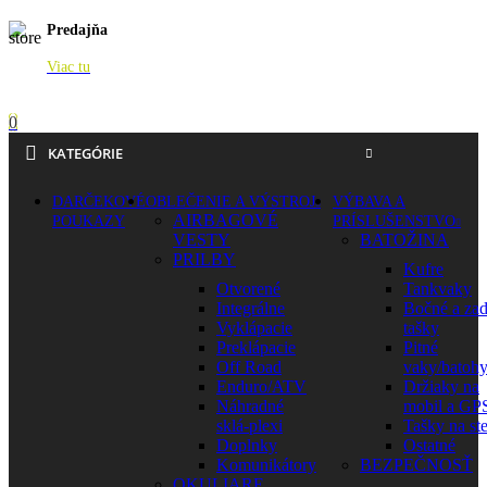
Predajňa
Viac tu
0
KATEGÓRIE
DARČEKOVÉ
OBLEČENIE A VÝSTROJ
VÝBAVA A
AIRBAGOVÉ
POUKAZY
PRÍSLUŠENSTVO
VESTY
BATOŽINA
PRILBY
Kufre
Otvorené
Tankvaky
Integrálne
Bočné a za
Vyklápacie
tašky
Preklápacie
Pitné
Off Road
vaky/batoh
Enduro/ATV
Držiaky na
Náhradné
mobil a GP
sklá-plexi
Tašky na st
Doplnky
Ostatné
Komunikátory
BEZPEČNOSŤ
OKULIARE