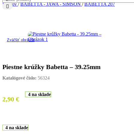
Domov
/
BABETTA - JAWA - SIMSON
/
BABETTA 207
Zväčšiť obrázok
Piestne krúžky Babetta – 39.25mm
Katalógové číslo:
56324
4 na sklade
2,90
€
4 na sklade