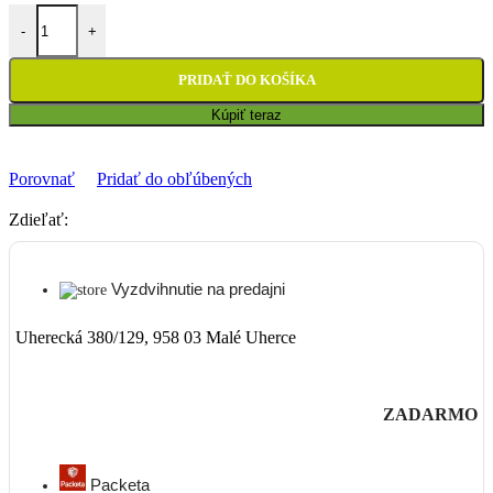
množstvo Piestne krúžky Babetta - 39.25mm
-
+
PRIDAŤ DO KOŠÍKA
Kúpiť teraz
Porovnať
Pridať do obľúbených
Zdieľať:
Vyzdvihnutie na predajni
Uherecká 380/129, 958 03 Malé Uherce
ZADARMO
Packeta