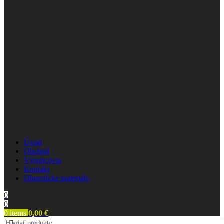
Úvod
Obchod
Výrobcovia
Kontakt
Obuvnícke materiály
0
0
0
items
0,00
€