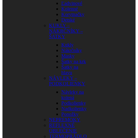
Ľadvinové
Kolenné
Korytnačky
Detské
KUKLY –
NÁKRČNÍKY –
ŠATKY
Kukly
Nákrčníky
Masky
Šatky na krk
Šatky na
hlavu
NÁVLEKY –
PODKOLIENKY
Návleky na
kolená
Podkolienky
Nadkolienky
Ponožky
NEPREMOKY
REFLEXNÉ
OBLEČENIE
TERMOPRÁDLO