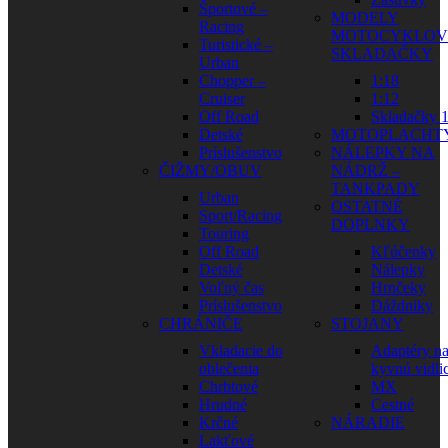
Športové –
MODELY
Racing
MOTOCYKLOV
Turistické –
SKLADAČKY
Urban
Chopper –
1:18
Cruiser
1:12
Off Road
Skladačky 1
Detské
MOTOPLACHT
Príslušenstvo
NÁLEPKY NA
ČIŽMY/OBUV
NÁDRŽ –
TANKPADY
Urban
OSTATNÉ
Sport/Racing
DOPLNKY
Touring
Off Road
Kľúčenky
Detské
Nálepky
Voľný čas
Hrnčeky
Príslušenstvo
Dáždniky
CHRÁNIČE
STOJANY
Vkladacie do
Adaptéry n
oblečenia
kyvnú vidli
Chrbtové
MX
Hrudné
Cestné
Krčné
NÁRADIE
Lakťové