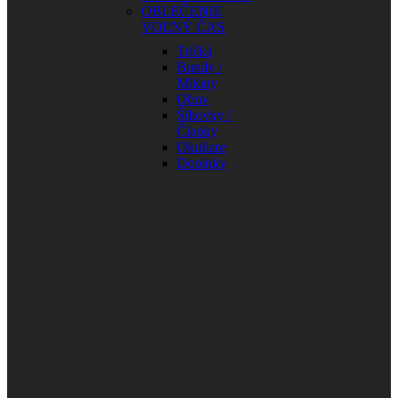
OBLEČENIE
VOĽNÝ ČAS
Tričká
Bundy /
Mikiny
Obuv
Šiltovky /
Čiapky
Okuliare
Doplnky