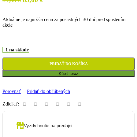
cena
cena
bola:
je:
Aktuálne je najnižšia cena za posledných 30 dní pred spustením
89,00 €.
69,00 €.
akcie
1 na sklade
PRIDAŤ DO KOŠÍKA
Kúpiť teraz
Porovnať
Pridať do obľúbených
Zdieľať:
Vyzdvihnutie na predajni