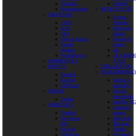
Doplnky
Ostatné
Komunikátory
BEZPEČNOSŤ
OKULIARE
Gurtne /
100%
Popruhy
Scott
Reťazové
Thor
zámky
Moose Racing
Kotúčové
Detské
zámky
okuliare
Iné
Príslušenstvo
LEKÁRNI
KOMBINÉZY
A INÉ
BUNDY
DRŽIAKY ŠPZ
ELEKTRODIEL
Textilné
Kožené
Batérie a
Off Road
nabíjačky
DRESY
Merače
motohodín
Detské
Sviečky N
NOHAVICE
Vypínače
Textilné
motora
Kevlarové
Smerovky
rifle
Žiarovky
Kožené
Poistky
Off Road
Prepínače