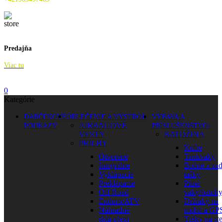
Predajňa
Viac tu
0
Kategórie
DARČEKOVÉ
OBLEČENIE A VÝSTROJ
VÝBAVA A
AIRBAGOVÉ
POUKAZY
PRÍSLUŠENSTVO
VESTY
BATOŽINA
PRILBY
Kufre
Otvorené
Tankvaky
Integrálne
Bočné a za
Vyklápacie
tašky
Preklápacie
Pitné
Off Road
vaky/batoh
Enduro/ATV
Držiaky na
Náhradné
mobil a GP
sklá-plexi
Tašky na st