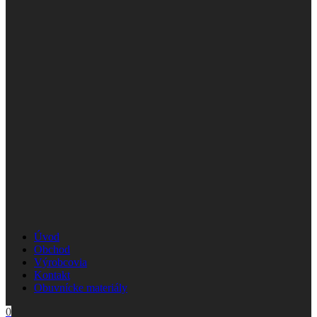
Úvod
Obchod
Výrobcovia
Kontakt
Obuvnícke materiály
0