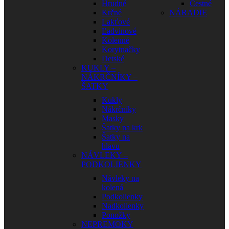
Hrudné
Cestné
Krčné
NÁRADIE
Lakťové
Ľadvinové
Kolenné
Korytnačky
Detské
KUKLY –
NÁKRČNÍKY –
ŠATKY
Kukly
Nákrčníky
Masky
Šatky na krk
Šatky na
hlavu
NÁVLEKY –
PODKOLIENKY
Návleky na
kolená
Podkolienky
Nadkolienky
Ponožky
NEPREMOKY