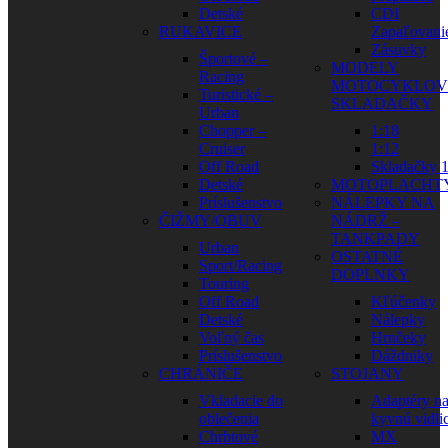
Detské
CDI
RUKAVICE
Zapaľovani
Zásuvky
Športové –
MODELY
Racing
MOTOCYKLOV
Turistické –
SKLADAČKY
Urban
Chopper –
1:18
Cruiser
1:12
Off Road
Skladačky 1
Detské
MOTOPLACHT
Príslušenstvo
NÁLEPKY NA
ČIŽMY/OBUV
NÁDRŽ –
TANKPADY
Urban
OSTATNÉ
Sport/Racing
DOPLNKY
Touring
Off Road
Kľúčenky
Detské
Nálepky
Voľný čas
Hrnčeky
Príslušenstvo
Dáždniky
CHRÁNIČE
STOJANY
Vkladacie do
Adaptéry n
oblečenia
kyvnú vidli
Chrbtové
MX