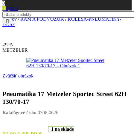
0
0
0,00
€
Domov
/
RÁM A PODVOZOK
/
KOLESÁ-PNEUMATIKY-
DUŠE
-22%
METZELER
Zväčšiť obrázok
Pneumatika 17 Metzeler Sportec Street 62H
130/70-17
Katalógové číslo:
0306-0626
1 na sklade
Pôvodná
Aktuálna
69,00
€
89,00
€