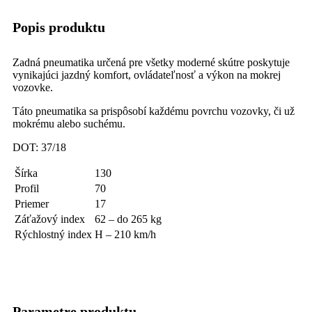
Popis produktu
Zadná pneumatika určená pre všetky moderné skútre poskytuje
vynikajúci jazdný komfort, ovládateľnosť a výkon na mokrej
vozovke.
Táto pneumatika sa prispôsobí každému povrchu vozovky, či už
mokrému alebo suchému.
DOT: 37/18
Šírka
130
Profil
70
Priemer
17
Záťažový index
62 – do 265 kg
Rýchlostný index
H – 210 km/h
Parametre produktu