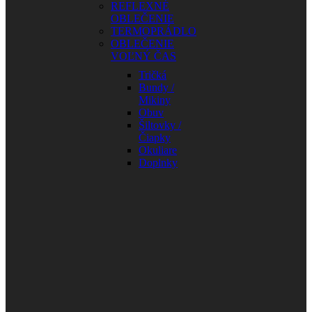
REFLEXNÉ
OBLEČENIE
TERMOPRÁDLO
OBLEČENIE
VOĽNÝ ČAS
Tričká
Bundy /
Mikiny
Obuv
Šiltovky /
Čiapky
Okuliare
Doplnky