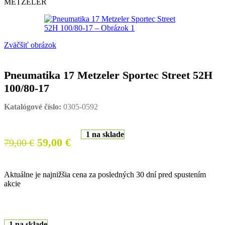
METZELER
Zväčšiť obrázok
Pneumatika 17 Metzeler Sportec Street 52H
100/80-17
Katalógové číslo:
0305-0592
1 na sklade
Pôvodná
Aktuálna
59,00
€
79,00
€
cena
cena
bola:
je:
Aktuálne je najnižšia cena za posledných 30 dní pred spustením
79,00 €.
59,00 €.
akcie
1 na sklade