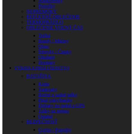
Nadkolienky
Ponožky
NEPREMOKY
REFLEXNÉ OBLEČENIE
TERMOPRÁDLO
OBLEČENIE VOĽNÝ ČAS
Tričká
Bundy / Mikiny
Obuv
Šiltovky / Čiapky
Okuliare
Doplnky
VÝBAVA A PRÍSLUŠENSTVO
BATOŽINA
Kufre
Tankvaky
Bočné a zadné tašky
Pitné vaky/batohy
Držiaky na mobil a GPS
Tašky na stehno
Ostatné
BEZPEČNOSŤ
Gurtne / Popruhy