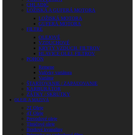
CHLADIČ
LOŽISKÁ A GUFERÁ MOTORA
LOŽISKÁ MOTORA
GUFERÁ MOTORA
FILTRE
OLEJOVÉ
VZDUCHOVÉ
KRYTY VZDUCH. FILTROV
HLAVICE OLEJ. FILTROV
POHON
Remene
Valčeky variátora
Variátor
ŠTARTOVANIE / ZAPAĽOVANIE
KARBURÁTOR
ZÁTKY / SKRUTKY
OLEJE A MAZIVÁ
2T Oleje
4T Oleje
Prevodové oleje
Tlmičové oleje
Brzdové kvapaliny
Prípravky na vzduchové filtre