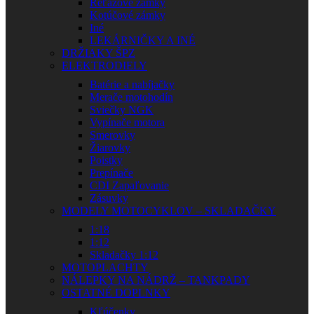
Reťazové zámky
Kotúčové zámky
Iné
LEKÁRNIČKY A INÉ
DRŽIAKY ŠPZ
ELEKTRODIELY
Batérie a nabíjačky
Merače motohodín
Sviečky NGK
Vypínače motora
Smerovky
Žiarovky
Poistky
Prepínače
CDI Zapaľovanie
Zásuvky
MODELY MOTOCYKLOV – SKLADAČKY
1:18
1:12
Skladačky 1:12
MOTOPLACHTY
NÁLEPKY NA NÁDRŽ – TANKPADY
OSTATNÉ DOPLNKY
Kľúčenky