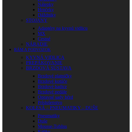
Nálepky
Hrnčeky
Dáždniky
STOJANY
Adaptéry na kyvnú vidlicu
MX
Cestné
NÁRADIE
RÁM A PODVOZOK
KYVNÁ VIDLICA
PREPÁKOVANIE
BRZDOVÁ SÚSTAVA
Brzdové platničky
Brzdové kotúče
Brzdové hadice
Brzdové pedále
Opravné sady bŕzd
Príslušenstvo
KOLESÁ – PNEUMATIKY – DUŠE
Pneumatiky
Duše
Mousse-Tubliss
Ráfiky