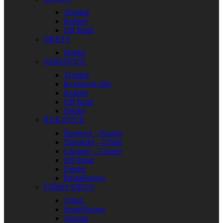
Textilné
Kožené
Off Road
DRESY
Detské
NOHAVICE
Textilné
Kevlarové rifle
Kožené
Off Road
Detské
RUKAVICE
Športové – Racing
Turistické – Urban
Chopper – Cruiser
Off Road
Detské
Príslušenstvo
ČIŽMY/OBUV
Urban
Sport/Racing
Touring