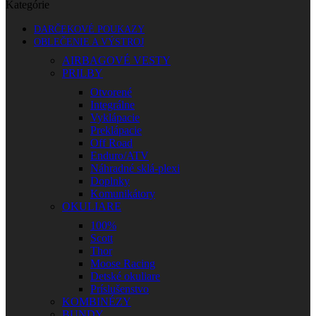
Kategórie
DARČEKOVÉ POUKAZY
OBLEČENIE A VÝSTROJ
AIRBAGOVÉ VESTY
PRILBY
Otvorené
Integrálne
Vyklápacie
Preklápacie
Off Road
Enduro/ATV
Náhradné sklá-plexi
Doplnky
Komunikátory
OKULIARE
100%
Scott
Thor
Moose Racing
Detské okuliare
Príslušenstvo
KOMBINÉZY
BUNDY