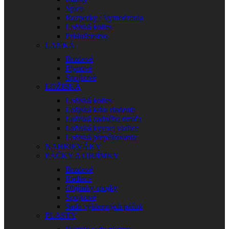
Špice
Rozperky / Vymedzenia
Ložiská kolies
Príslušenstvo
LANKÁ
Brzdové
Plynové
Spojkové
LOŽISKÁ
Ložiská kolies
Ložiská krku riadenia
Ložiská zadného tlmiča
Ložiská kyvnej vidlice
Ložiská prepákovania
NAHRIEVÁKY
PÁČKY A OBJÍMKY
Brzdové
Radiace
Objímky spojky
Spojkové
Sada výklopných páčok
PLASTY