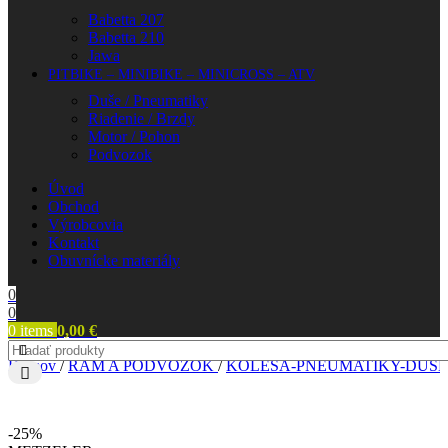
Babetta 207
Babetta 210
Jawa
PITBIKE – MINIBIKE – MINICROSS – ATV
Duše / Pneumatiky
Riadenie / Brzdy
Motor / Pohon
Podvozok
Úvod
Obchod
Výrobcovia
Kontakt
Obuvnícke materiály
0
0
0
items
0,00
€
Domov
/
RÁM A PODVOZOK
/
KOLESÁ-PNEUMATIKY-DUŠE
-25%