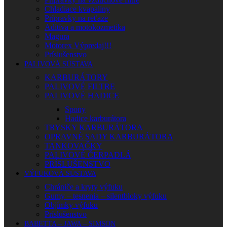
Chladiace kvapaliny
Prípravky na reťaze
Aditíva a motokozmetika
Magura
Motorex Výpredaj!!!
Príslušenstvo
PALIVOVÁ SÚSTAVA
KARBURÁTORY
PALIVOVÉ FILTRE
PALIVOVÉ HADICE
Spony
Hadice karburátora
TRYSKY KARBURÁTORA
OPRAVNÉ SADY KARBURÁTORA
TANKOVAČKY
PALIVOVÉ ČERPADLÁ
PRÍSLUŠENSTVO
VÝFUKOVÁ SÚSTAVA
Chrániče a kryty výfuku
Gumy – tesnenia – silentbloky výfuku
Objímky výfuku
Príslušenstvo
BABETTA – JAWA – SIMSON