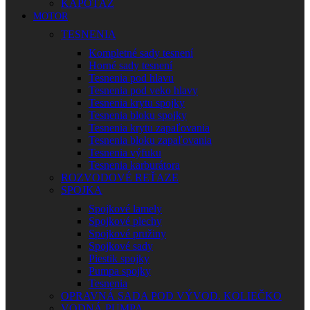
KAPOTÁŽ
MOTOR
TESNENIA
Kompletné sady tesnení
Horné sady tesnení
Tesnenia pod hlavu
Tesnenia pod veko hlavy
Tesnenia krytu spojky
Tesnenia bloku spojky
Tesnenia krytu zapaľovania
Tesnenia bloku zapaľovania
Tesnenia výfuku
Tesnenia karburátora
ROZVODOVÉ REŤAZE
SPOJKA
Spojkové lamely
Spojkové plechy
Spojkové pružiny
Spojkové sady
Piestik spojky
Pumpa spojky
Tesnenia
OPRAVNÁ SADA POD VÝVOD. KOLIEČKO
VODNÁ PUMPA