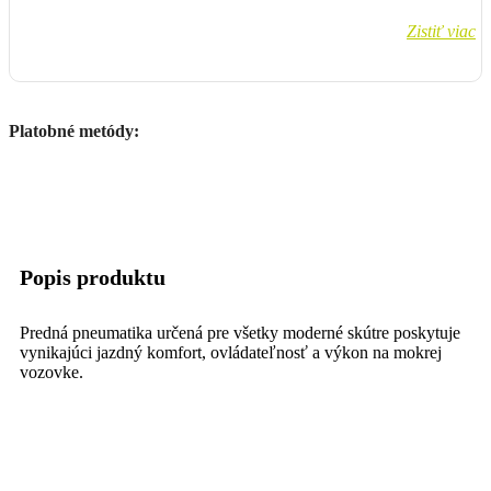
Zistiť viac
Platobné metódy:
Popis produktu
Predná pneumatika určená pre všetky moderné skútre poskytuje
vynikajúci jazdný komfort, ovládateľnosť a výkon na mokrej
vozovke.
Táto pneumatika sa prispôsobí každému povrchu vozovky, či už
mokrému alebo suchému.
DOT: 47/19