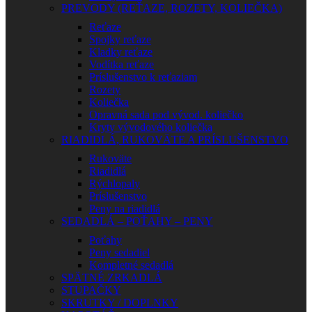
PREVODY (REŤAZE, ROZETY, KOLIEČKA)
Reťaze
Spojky reťaze
Kladky reťaze
Vodítka reťaze
Príslušenstvo k reťaziam
Rozety
Koliečka
Opravná sada pod vývod. koliečko
Kryty vývodového koliečka
RIADIDLÁ, RUKOVÄTE A PRÍSLUŠENSTVO
Rukoväte
Riadidlá
Rýchlopaly
Príslušenstvo
Peny na riadidlá
SEDADLÁ – POŤAHY – PENY
Poťahy
Peny sedadiel
Kompletné sedadlá
SPÄTNÉ ZRKADLÁ
STUPAČKY
SKRUTKY / DOPLNKY