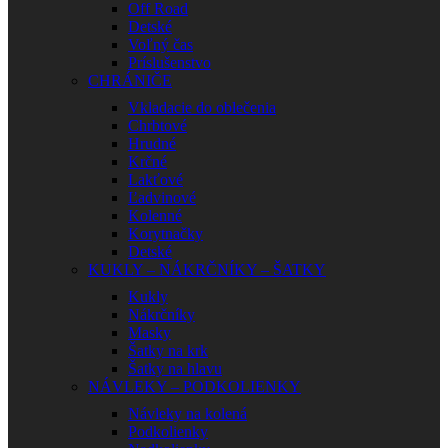
Off Road
Detské
Voľný čas
Príslušenstvo
CHRÁNIČE
Vkladacie do oblečenia
Chrbtové
Hrudné
Krčné
Lakťové
Ľadvinové
Kolenné
Korytnačky
Detské
KUKLY – NÁKRČNÍKY – ŠATKY
Kukly
Nákrčníky
Masky
Šatky na krk
Šatky na hlavu
NÁVLEKY – PODKOLIENKY
Návleky na kolená
Podkolienky