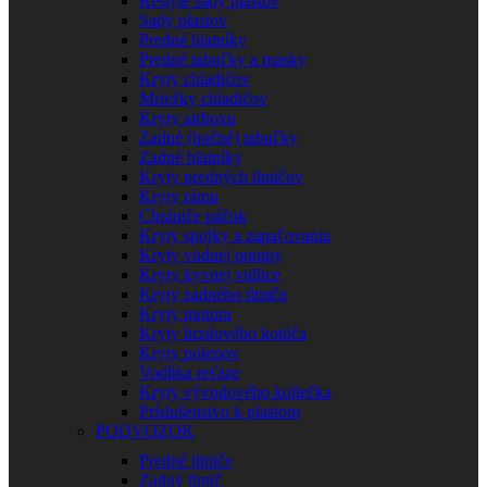
Restyle sady plastov
Sady plastov
Predné blatníky
Predné tabuľky a masky
Kryty chladičov
Mriežky chladičov
Kryty airboxu
Zadné (bočné) tabuľky
Zadné blatníky
Kryty predných tlmičov
Kryty rámu
Chrániče páčok
Kryty spojky a zapaľovania
Kryty vodnej pumpy
Kryty kyvnej vidlice
Kryty zadného tlmiča
Kryty motora
Kryty brzdového kotúča
Kryty polepov
Vodítka reťaze
Kryty vývodového koliečka
Príslušenstvo k plastom
PODVOZOK
Predné tlmiče
Zadný tlmič