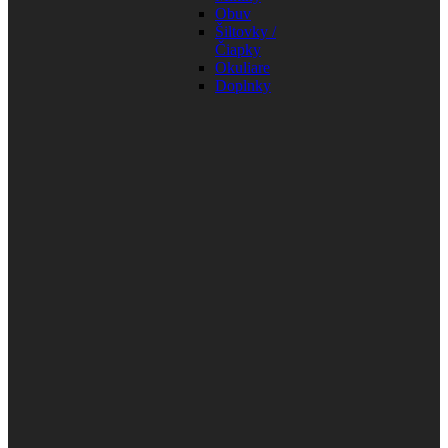
Obuv
Šiltovky /
Čiapky
Okuliare
Doplnky