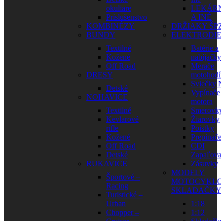
okuliare
LEKÁR
Príslušenstvo
A INÉ
KOMBINÉZY
DRŽIAKY ŠP
BUNDY
ELEKTRODI
Textilné
Batérie a
Kožené
nabíjačky
Off Road
Merače
DRESY
motohodí
Sviečky
Detské
Vypínače
NOHAVICE
motora
Textilné
Smerovk
Kevlarové
Žiarovky
rifle
Poistky
Kožené
Prepínač
Off Road
CDI
Detské
Zapaľova
RUKAVICE
Zásuvky
MODELY
Športové –
MOTOCYKLO
Racing
SKLADAČK
Turistické –
Urban
1:18
Chopper –
1:12