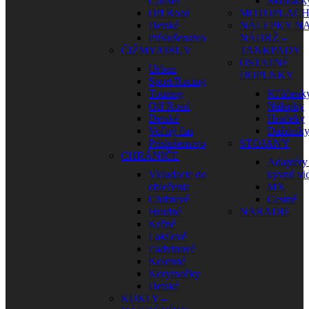
Cruiser
Skladačk
Off Road
MOTOPLAC
Detské
NÁLEPKY N
Príslušenstvo
NÁDRŽ –
ČIŽMY/OBUV
TANKPADY
OSTATNÉ
Urban
DOPLNKY
Sport/Racing
Touring
Kľúčenk
Off Road
Nálepky
Detské
Hrnčeky
Voľný čas
Dáždnik
Príslušenstvo
STOJANY
CHRÁNIČE
Adaptéry
Vkladacie do
kyvnú vid
oblečenia
MX
Chrbtové
Cestné
Hrudné
NÁRADIE
Krčné
Lakťové
Ľadvinové
Kolenné
Korytnačky
Detské
KUKLY –