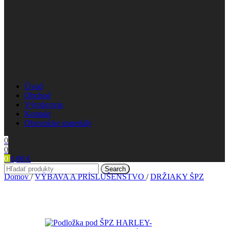
Úvod
Obchod
Výrobcovia
Kontakt
Obuvnícke materiály
0
0
0
0,00
€
Search
Domov
/
VÝBAVA A PRÍSLUŠENSTVO
/
DRŽIAKY ŠPZ