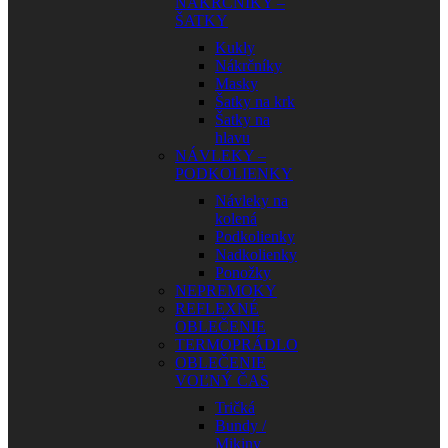
NÁKRČNÍKY –
ŠATKY
Kukly
Nákrčníky
Masky
Šatky na krk
Šatky na
hlavu
NÁVLEKY –
PODKOLIENKY
Návleky na
kolená
Podkolienky
Nadkolienky
Ponožky
NEPREMOKY
REFLEXNÉ
OBLEČENIE
TERMOPRÁDLO
OBLEČENIE
VOĽNÝ ČAS
Tričká
Bundy /
Mikiny