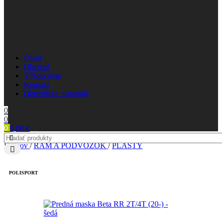
Úvod
Obchod
Výrobcovia
Kontakt
Obuvnícke materiály
0
0
0
0,00
€
Domov
/
RÁM A PODVOZOK
/
PLASTY
POLISPORT