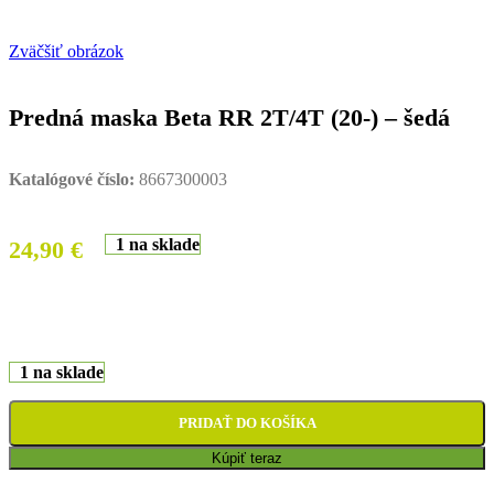
Zväčšiť obrázok
Predná maska Beta RR 2T/4T (20-) – šedá
Katalógové číslo:
8667300003
1 na sklade
24,90
€
1 na sklade
PRIDAŤ DO KOŠÍKA
Kúpiť teraz