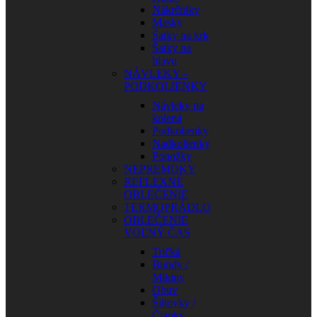
Nákrčníky
Masky
Šatky na krk
Šatky na
hlavu
NÁVLEKY –
PODKOLIENKY
Návleky na
kolená
Podkolienky
Nadkolienky
Ponožky
NEPREMOKY
REFLEXNÉ
OBLEČENIE
TERMOPRÁDLO
OBLEČENIE
VOĽNÝ ČAS
Tričká
Bundy /
Mikiny
Obuv
Šiltovky /
Čiapky