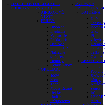
DARČEKOVÉ
OBLEČENIE A
VÝBAVA A
POUKAZY
VÝSTROJ
PRÍSLUŠENSTV
AIRBAGOVÉ
BATOŽINA
VESTY
Kufre
PRILBY
Tankvak
Otvorené
Bočné a 
Integrálne
tašky
Vyklápacie
Pitné
Preklápacie
vaky/bat
Off Road
Držiaky 
Enduro/ATV
mobil a 
Náhradné
Tašky na
sklá-plexi
Ostatné
Doplnky
BEZPEČNOS
Komunikátory
Gurtne /
OKULIARE
Popruhy
100%
Reťazov
Scott
zámky
Thor
Kotúčov
Moose Racing
zámky
Detské
Iné
okuliare
LEKÁR
Príslušenstvo
A INÉ