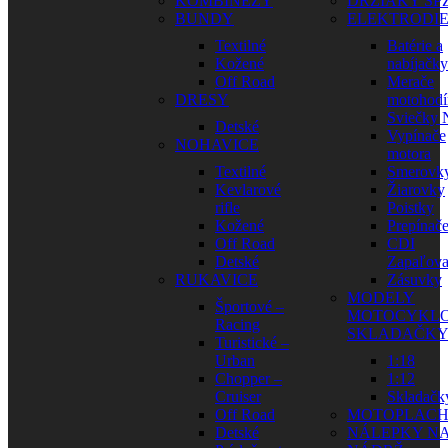
KOMBINÉZY
DRŽIAKY ŠP
BUNDY
ELEKTRODI
Textilné
Batérie a
Kožené
nabíjačky
Off Road
Merače
DRESY
motohodí
Sviečky
Detské
Vypínače
NOHAVICE
motora
Textilné
Smerovk
Kevlarové
Žiarovky
rifle
Poistky
Kožené
Prepínač
Off Road
CDI
Detské
Zapaľova
RUKAVICE
Zásuvky
MODELY
Športové –
MOTOCYKLO
Racing
SKLADAČK
Turistické –
Urban
1:18
Chopper –
1:12
Cruiser
Skladačk
Off Road
MOTOPLAC
Detské
NÁLEPKY N