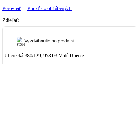
Porovnať
Pridať do obľúbených
Zdieľať:
Vyzdvihnutie na predajni
Uherecká 380/129, 958 03 Malé Uherce
ZADARMO
Packeta
Nad 99€ doručenie ZADARMO
1-3 dni
3,90€