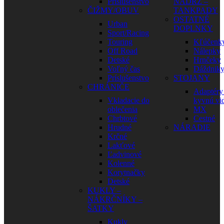
Príslušenstvo
NÁDRŽ –
ČIŽMY/OBUV
TANKPADY
OSTATNÉ
Urban
DOPLNKY
Sport/Racing
Touring
Kľúčenk
Off Road
Nálepky
Detské
Hrnčeky
Voľný čas
Dáždnik
Príslušenstvo
STOJANY
CHRÁNIČE
Adaptéry
Vkladacie do
kyvnú vid
oblečenia
MX
Chrbtové
Cestné
Hrudné
NÁRADIE
Krčné
Lakťové
Ľadvinové
Kolenné
Korytnačky
Detské
KUKLY –
NÁKRČNÍKY –
ŠATKY
Kukly