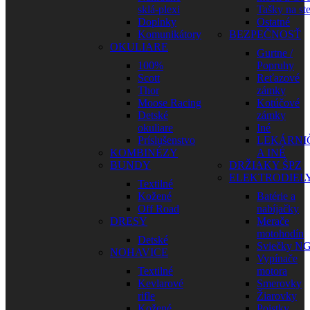
sklá-plexi
Tašky na st
Doplnky
Ostatné
Komunikátory
BEZPEČNOSŤ
OKULIARE
Gurtne /
100%
Popruhy
Scott
Reťazové
Thor
zámky
Moose Racing
Kotúčové
Detské
zámky
okuliare
Iné
Príslušenstvo
LEKÁRNI
KOMBINÉZY
A INÉ
BUNDY
DRŽIAKY ŠPZ
ELEKTRODIEL
Textilné
Kožené
Batérie a
Off Road
nabíjačky
DRESY
Merače
motohodín
Detské
Sviečky N
NOHAVICE
Vypínače
Textilné
motora
Kevlarové
Smerovky
rifle
Žiarovky
Kožené
Poistky