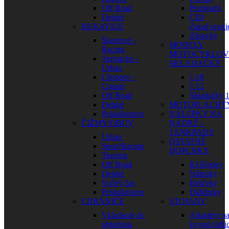
Off Road
Prepínače
Detské
CDI
RUKAVICE
Zapaľovani
Zásuvky
Športové –
MODELY
Racing
MOTOCYKLOV
Turistické –
SKLADAČKY
Urban
Chopper –
1:18
Cruiser
1:12
Off Road
Skladačky 1
Detské
MOTOPLACHT
Príslušenstvo
NÁLEPKY NA
ČIŽMY/OBUV
NÁDRŽ –
TANKPADY
Urban
OSTATNÉ
Sport/Racing
DOPLNKY
Touring
Off Road
Kľúčenky
Detské
Nálepky
Voľný čas
Hrnčeky
Príslušenstvo
Dáždniky
CHRÁNIČE
STOJANY
Vkladacie do
Adaptéry n
oblečenia
kyvnú vidli