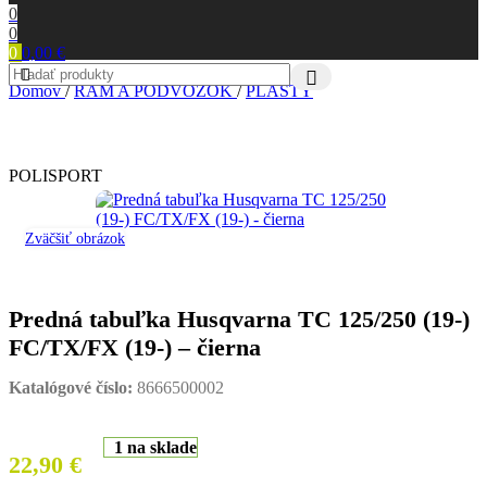
0
0
0
0,00
€
Domov
/
RÁM A PODVOZOK
/
PLASTY
POLISPORT
Zväčšiť obrázok
Predná tabuľka Husqvarna TC 125/250 (19-)
FC/TX/FX (19-) – čierna
Katalógové číslo:
8666500002
1 na sklade
22,90
€