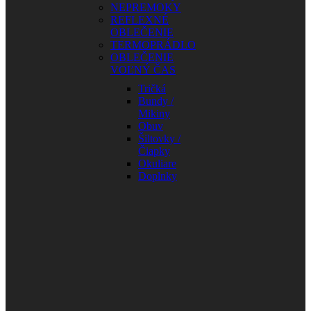
NEPREMOKY
REFLEXNÉ
OBLEČENIE
TERMOPRÁDLO
OBLEČENIE
VOĽNÝ ČAS
Tričká
Bundy /
Mikiny
Obuv
Šiltovky /
Čiapky
Okuliare
Doplnky