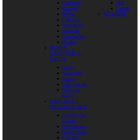
Chrbtové
MX
Hrudné
Cestné
Krčné
NÁRADIE
Lakťové
Ľadvinové
Kolenné
Korytnačky
Detské
KUKLY –
NÁKRČNÍKY –
ŠATKY
Kukly
Nákrčníky
Masky
Šatky na krk
Šatky na
hlavu
NÁVLEKY –
PODKOLIENKY
Návleky na
kolená
Podkolienky
Nadkolienky
Ponožky