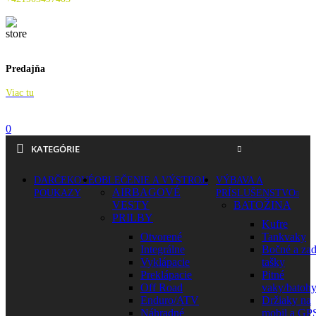
Predajňa
Viac tu
0
KATEGÓRIE
DARČEKOVÉ
OBLEČENIE A VÝSTROJ
VÝBAVA A
AIRBAGOVÉ
POUKAZY
PRÍSLUŠENSTVO
VESTY
BATOŽINA
PRILBY
Kufre
Otvorené
Tankvaky
Integrálne
Bočné a za
Vyklápacie
tašky
Preklápacie
Pitné
Off Road
vaky/batoh
Enduro/ATV
Držiaky na
Náhradné
mobil a GP