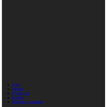
Úvod
Obchod
Výrobcovia
Kontakt
Obuvnícke materiály