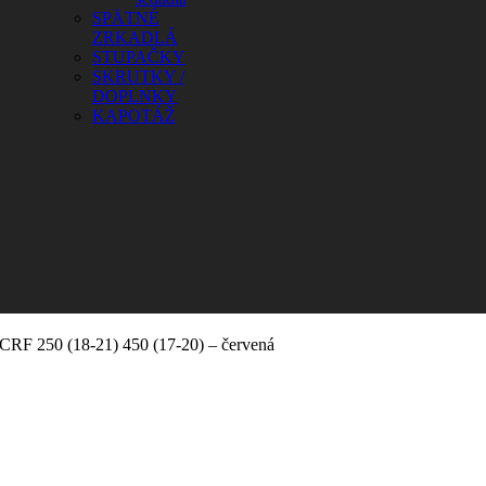
SPÄTNÉ
ZRKADLÁ
STUPAČKY
SKRUTKY /
DOPLNKY
KAPOTÁŽ
CRF 250 (18-21) 450 (17-20) – červená