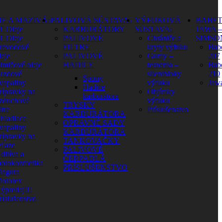
JE A MAZIVÁ
PALIVOVÁ SÚSTAVA
VÝFUKOVÁ
BABET
T Oleje
KARBURÁTORY
SÚSTAVA
JAWA –
T Oleje
PALIVOVÉ
Chrániče a
SIMSO
revodové
FILTRE
kryty výfuku
Babe
leje
PALIVOVÉ
Gumy –
207
lmičové oleje
HADICE
tesnenia –
Babe
rzdové
silentbloky
210
Spony
vapaliny
výfuku
Jaw
Hadice
rípravky na
Objímky
karburátora
zduchové
výfuku
TRYSKY
ltre
Príslušenstvo
KARBURÁTORA
hladiace
OPRAVNÉ SADY
vapaliny
KARBURÁTORA
rípravky na
TANKOVAČKY
eťaze
PALIVOVÉ
ditíva a
ČERPADLÁ
otokozmetika
PRÍSLUŠENSTVO
agura
otorex
ýpredaj!!!
ríslušenstvo