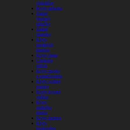
chladičov
Kryty airboxu
Zadné
(bočné)
tabuľky
Zadné
blatníky
Kryty
predných
tlmičov
Kryty rámu
Chrániče
páčok
Kryty spojky
a zapaľovania
Kryty vodnej
pumpy
Kryty kyvnej
vidlice
Kryty
zadného
tlmiča
Kryty motora
Kryty
brzdového