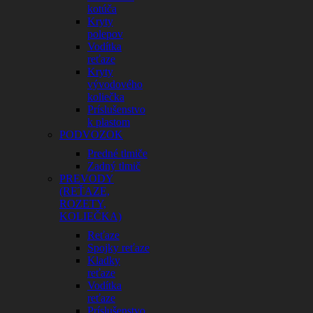
kotúča
Kryty
polepov
Vodítka
reťaze
Kryty
vývodového
koliečka
Príslušenstvo
k plastom
PODVOZOK
Predné tlmiče
Zadný tlmič
PREVODY
(REŤAZE,
ROZETY,
KOLIEČKA)
Reťaze
Spojky reťaze
Kladky
reťaze
Vodítka
reťaze
Príslušenstvo