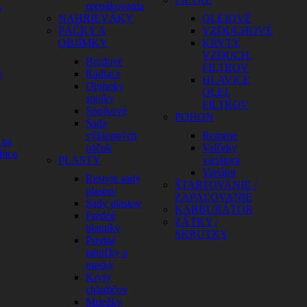
A
prepákovania
NAHRIEVÁKY
OLEJOVÉ
PÁČKY A
VZDUCHOVÉ
OBJÍMKY
KRYTY
VZDUCH.
Brzdové
FILTROV
y
Radiace
HLAVICE
Objímky
OLEJ.
spojky
FILTROV
y
Spojkové
POHON
Sada
výklopných
Remene
 na
páčok
Valčeky
licu
PLASTY
variátora
Variátor
Restyle sady
ŠTARTOVANIE /
plastov
ZAPAĽOVANIE
Sady plastov
KARBURÁTOR
Predné
ZÁTKY /
blatníky
SKRUTKY
Predné
tabuľky a
masky
Kryty
chladičov
Mriežky