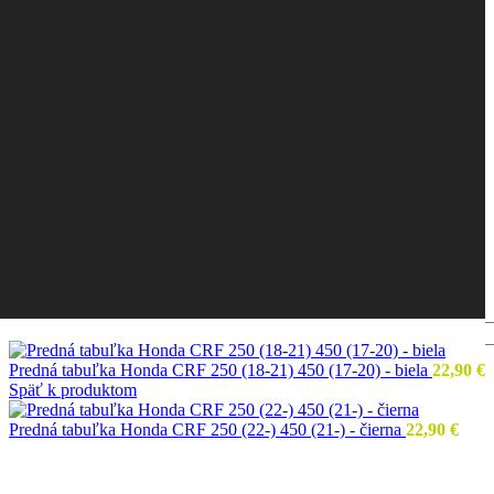
Predná tabuľka Honda CRF 250 (18-21) 450 (17-20) - biela
22,90
€
Späť k produktom
Predná tabuľka Honda CRF 250 (22-) 450 (21-) - čierna
22,90
€