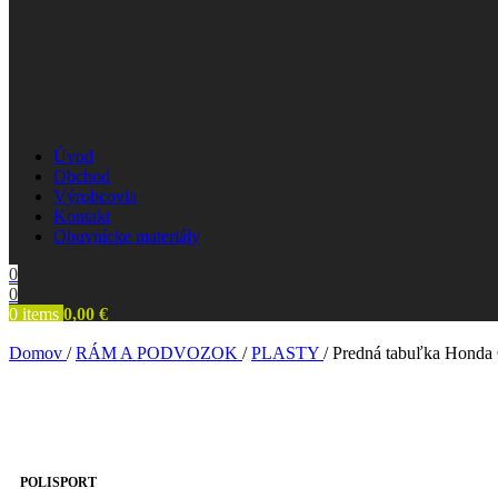
Úvod
Obchod
Výrobcovia
Kontakt
Obuvnícke materiály
0
0
0
items
0,00
€
Domov
/
RÁM A PODVOZOK
/
PLASTY
/
Predná tabuľka Honda 
POLISPORT