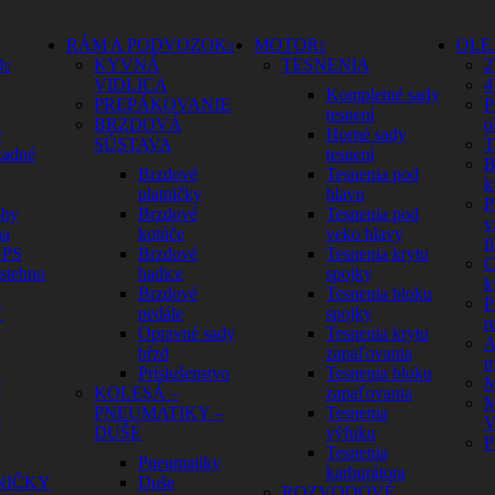
RÁM A PODVOZOK
MOTOR
OLE
O
KYVNÁ
TESNENIA
2
VIDLICA
4
Kompletné sady
PREPÁKOVANIE
P
tesnení
BRZDOVÁ
o
y
Horné sady
SÚSTAVA
T
zadné
tesnení
B
Brzdové
Tesnenia pod
k
platničky
hlavu
P
ohy
Brzdové
Tesnenia pod
v
na
kotúče
veko hlavy
fi
GPS
Brzdové
Tesnenia krytu
C
 stehno
hadice
spojky
k
Brzdové
Tesnenia bloku
P
Ť
pedále
spojky
r
Opravné sady
Tesnenia krytu
A
bŕzd
zapaľovania
m
Príslušenstvo
Tesnenia bloku
é
M
KOLESÁ –
zapaľovania
M
PNEUMATIKY –
Tesnenia
é
V
DUŠE
výfuku
P
Tesnenia
Pneumatiky
karburátora
NIČKY
Duše
ROZVODOVÉ