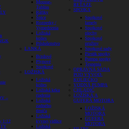
Mousse-
REŤAZE
Z
Tubliss
SPOJKA
ELY
Ráfiky
Špice
Spojkové
Rozperky /
lamely
Vymedzenia
Spojkové
Ložiská
plechy
n
kolies
Spojkové
 NGK
Príslušenstvo
pružiny
LANKÁ
Spojkové sady
Piestik spojky
y
Brzdové
Pumpa spojky
Plynové
Tesnenia
Spojkové
OPRAVNÁ SADA
e
LOŽISKÁ
POD VÝVOD.
Ložiská
KOLIEČKO
nie
kolies
VODNÁ PUMPA
Ložiská krku
CHLADIČ
riadenia
LOŽISKÁ A
V –
Ložiská
GUFERÁ MOTORA
Y
zadného
LOŽISKÁ
tlmiča
MOTORA
Ložiská
GUFERÁ
y 1:12
kyvnej vidlice
MOTORA
HTY
Ložiská
FILTRE