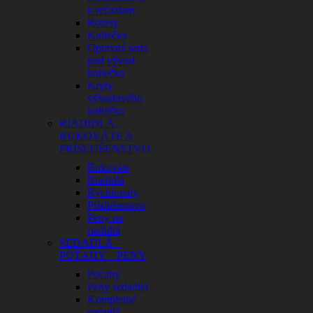
k reťaziam
Rozety
Koliečka
Opravná sada
pod vývod.
koliečko
Kryty
vývodového
koliečka
RIADIDLÁ,
RUKOVÄTE A
PRÍSLUŠENSTVO
Rukoväte
Riadidlá
Rýchlopaly
Príslušenstvo
Peny na
riadidlá
SEDADLÁ –
POŤAHY – PENY
Poťahy
Peny sedadiel
Kompletné
sedadlá