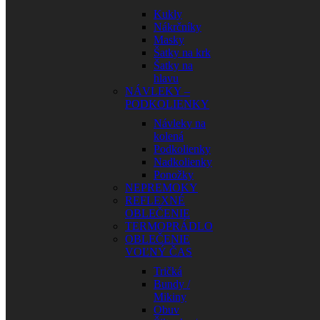
Kukly
Nákrčníky
Masky
Šatky na krk
Šatky na
hlavu
NÁVLEKY –
PODKOLIENKY
Návleky na
kolená
Podkolienky
Nadkolienky
Ponožky
NEPREMOKY
REFLEXNÉ
OBLEČENIE
TERMOPRÁDLO
OBLEČENIE
VOĽNÝ ČAS
Tričká
Bundy /
Mikiny
Obuv