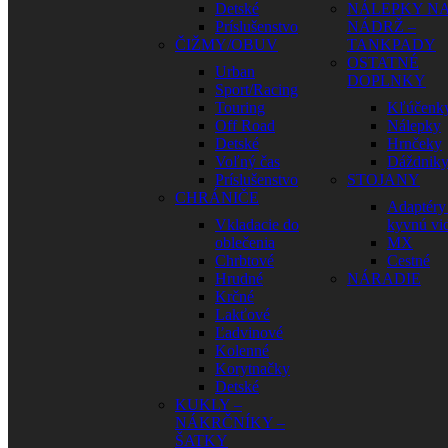
Detské
NÁLEPKY N
Príslušenstvo
NÁDRŽ –
ČIŽMY/OBUV
TANKPADY
OSTATNÉ
Urban
DOPLNKY
Sport/Racing
Touring
Kľúčenk
Off Road
Nálepky
Detské
Hrnčeky
Voľný čas
Dáždnik
Príslušenstvo
STOJANY
CHRÁNIČE
Adaptéry
Vkladacie do
kyvnú vid
oblečenia
MX
Chrbtové
Cestné
Hrudné
NÁRADIE
Krčné
Lakťové
Ľadvinové
Kolenné
Korytnačky
Detské
KUKLY –
NÁKRČNÍKY –
ŠATKY