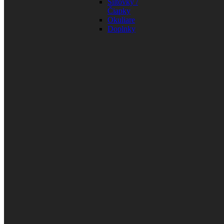
Šiltovky /
Čiapky
Okuliare
Doplnky