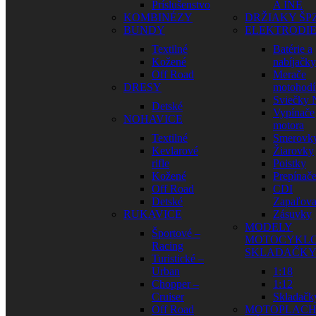
Príslušenstvo
A INÉ
KOMBINÉZY
DRŽIAKY ŠP
BUNDY
ELEKTRODI
Textilné
Batérie a
Kožené
nabíjačky
Off Road
Merače
DRESY
motohodí
Sviečky
Detské
Vypínače
NOHAVICE
motora
Textilné
Smerovk
Kevlarové
Žiarovky
rifle
Poistky
Kožené
Prepínač
Off Road
CDI
Detské
Zapaľova
RUKAVICE
Zásuvky
MODELY
Športové –
MOTOCYKLO
Racing
SKLADAČK
Turistické –
Urban
1:18
Chopper –
1:12
Cruiser
Skladačk
Off Road
MOTOPLAC