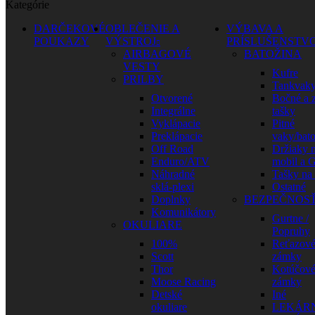
Kategórie
DARČEKOVÉ
OBLEČENIE A
VÝBAVA A
POUKAZY
VÝSTROJ
PRÍSLUŠENSTV
AIRBAGOVÉ
BATOŽINA
VESTY
Kufre
PRILBY
Tankvak
Otvorené
Bočné a 
Integrálne
tašky
Vyklápacie
Pitné
Preklápacie
vaky/bat
Off Road
Držiaky 
Enduro/ATV
mobil a 
Náhradné
Tašky na
sklá-plexi
Ostatné
Doplnky
BEZPEČNOS
Komunikátory
Gurtne /
OKULIARE
Popruhy
100%
Reťazov
Scott
zámky
Thor
Kotúčov
Moose Racing
zámky
Detské
Iné
okuliare
LEKÁR