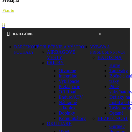
Predajňa
Viac tu
0
KATEGÓRIE
DARČEKOVÉ
OBLEČENIE A VÝSTROJ
VÝBAVA A
AIRBAGOVÉ
POUKAZY
PRÍSLUŠENSTVO
VESTY
BATOŽINA
PRILBY
Kufre
Otvorené
Tankvaky
Integrálne
Bočné a za
Vyklápacie
tašky
Preklápacie
Pitné
Off Road
vaky/batoh
Enduro/ATV
Držiaky na
Náhradné
mobil a GP
sklá-plexi
Tašky na st
Doplnky
Ostatné
Komunikátory
BEZPEČNOSŤ
OKULIARE
Gurtne /
100%
Popruhy