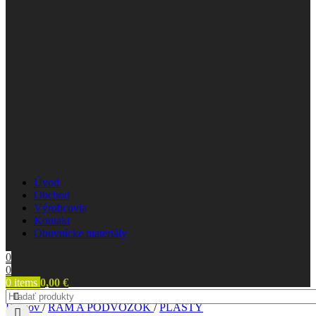
Úvod
Obchod
Výrobcovia
Kontakt
Obuvnícke materiály
0
0
0
items
0,00
€
Domov
/
RÁM A PODVOZOK
/
PLASTY