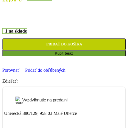
1 na sklade
PRIDAŤ DO KOŠÍKA
Kúpiť teraz
Porovnať
Pridať do obľúbených
Zdieľať:
Vyzdvihnutie na predajni
Uherecká 380/129, 958 03 Malé Uherce