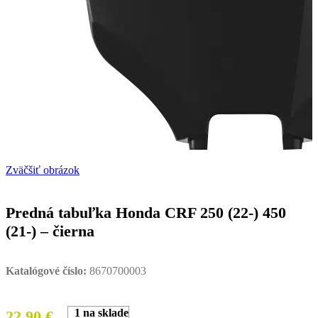
Zväčšiť obrázok
Predná tabuľka Honda CRF 250 (22-) 450
(21-) – čierna
Katalógové číslo:
8670700003
1 na sklade
22,90
€