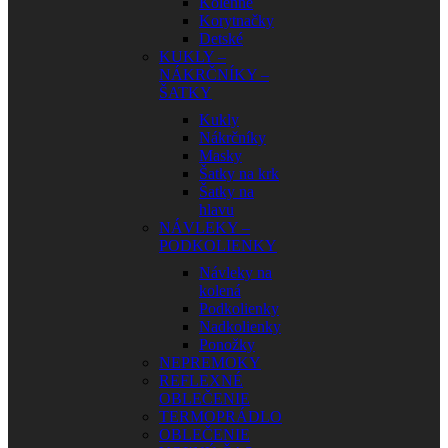
Kolenné
Korytnačky
Detské
KUKLY –
NÁKRČNÍKY –
ŠATKY
Kukly
Nákrčníky
Masky
Šatky na krk
Šatky na
hlavu
NÁVLEKY –
PODKOLIENKY
Návleky na
kolená
Podkolienky
Nadkolienky
Ponožky
NEPREMOKY
REFLEXNÉ
OBLEČENIE
TERMOPRÁDLO
OBLEČENIE