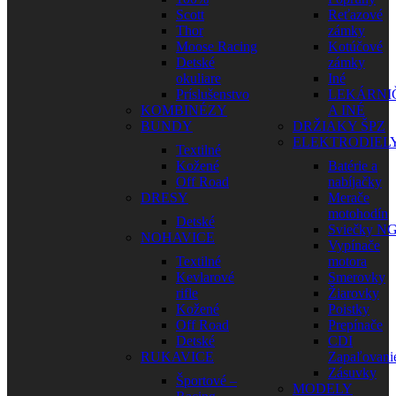
Scott
Reťazové
Thor
zámky
Moose Racing
Kotúčové
Detské
zámky
okuliare
Iné
Príslušenstvo
LEKÁRNI
KOMBINÉZY
A INÉ
BUNDY
DRŽIAKY ŠPZ
ELEKTRODIEL
Textilné
Kožené
Batérie a
Off Road
nabíjačky
DRESY
Merače
motohodín
Detské
Sviečky N
NOHAVICE
Vypínače
Textilné
motora
Kevlarové
Smerovky
rifle
Žiarovky
Kožené
Poistky
Off Road
Prepínače
Detské
CDI
RUKAVICE
Zapaľovani
Zásuvky
Športové –
MODELY