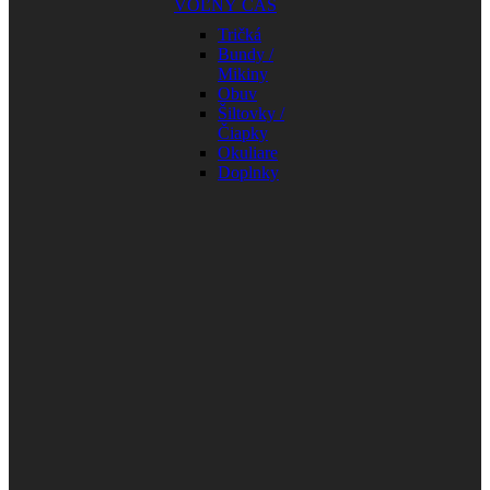
VOĽNÝ ČAS
Tričká
Bundy /
Mikiny
Obuv
Šiltovky /
Čiapky
Okuliare
Doplnky