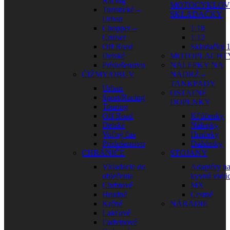
Racing
MOTOCYKLOV
Turistické –
SKLADAČKY
Urban
Chopper –
1:18
Cruiser
1:12
Off Road
Skladačky 1
Detské
MOTOPLACHT
Príslušenstvo
NÁLEPKY NA
ČIŽMY/OBUV
NÁDRŽ –
TANKPADY
Urban
OSTATNÉ
Sport/Racing
DOPLNKY
Touring
Off Road
Kľúčenky
Detské
Nálepky
Voľný čas
Hrnčeky
Príslušenstvo
Dáždniky
CHRÁNIČE
STOJANY
Vkladacie do
Adaptéry n
oblečenia
kyvnú vidli
Chrbtové
MX
Hrudné
Cestné
Krčné
NÁRADIE
Lakťové
Ľadvinové