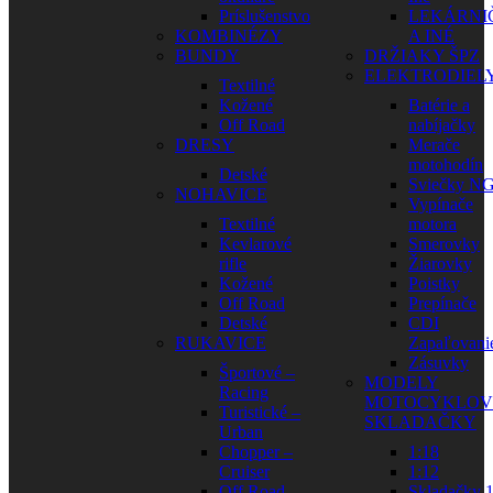
Príslušenstvo
LEKÁRNI
KOMBINÉZY
A INÉ
BUNDY
DRŽIAKY ŠPZ
ELEKTRODIEL
Textilné
Kožené
Batérie a
Off Road
nabíjačky
DRESY
Merače
motohodín
Detské
Sviečky N
NOHAVICE
Vypínače
Textilné
motora
Kevlarové
Smerovky
rifle
Žiarovky
Kožené
Poistky
Off Road
Prepínače
Detské
CDI
RUKAVICE
Zapaľovani
Zásuvky
Športové –
MODELY
Racing
MOTOCYKLOV
Turistické –
SKLADAČKY
Urban
Chopper –
1:18
Cruiser
1:12
Off Road
Skladačky 1