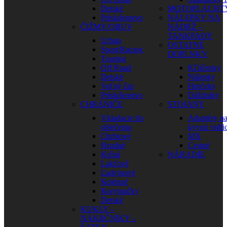
Detské
MOTOPLACHT
Príslušenstvo
NÁLEPKY NA
ČIŽMY/OBUV
NÁDRŽ –
TANKPADY
Urban
OSTATNÉ
Sport/Racing
DOPLNKY
Touring
Off Road
Kľúčenky
Detské
Nálepky
Voľný čas
Hrnčeky
Príslušenstvo
Dáždniky
CHRÁNIČE
STOJANY
Vkladacie do
Adaptéry n
oblečenia
kyvnú vidli
Chrbtové
MX
Hrudné
Cestné
Krčné
NÁRADIE
Lakťové
Ľadvinové
Kolenné
Korytnačky
Detské
KUKLY –
NÁKRČNÍKY –