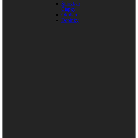
Šiltovky /
Čiapky
Okuliare
Doplnky