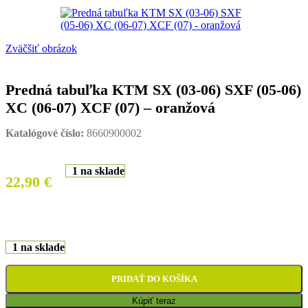
Zväčšiť obrázok
Predná tabuľka KTM SX (03-06) SXF (05-06)
XC (06-07) XCF (07) – oranžová
Katalógové číslo:
8660900002
1 na sklade
22,90
€
1 na sklade
PRIDAŤ DO KOŠÍKA
Kúpiť teraz