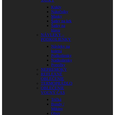
ŠATKY
Kukly
Nákrčníky
Masky
Šatky na krk
Šatky na
hlavu
NÁVLEKY –
PODKOLIENKY
Návleky na
kolená
Podkolienky
Nadkolienky
Ponožky
NEPREMOKY
REFLEXNÉ
OBLEČENIE
TERMOPRÁDLO
OBLEČENIE
VOĽNÝ ČAS
Tričká
Bundy /
Mikiny
Obuv