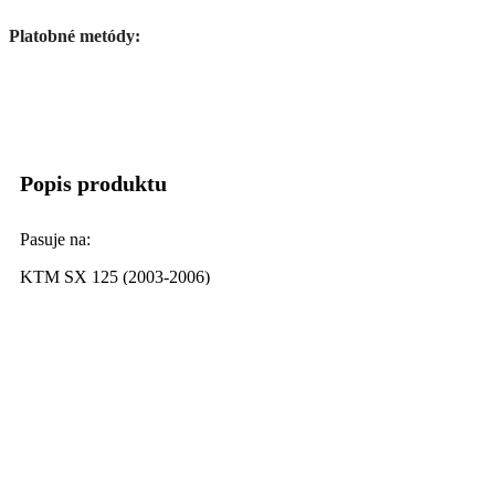
Platobné metódy:
Popis produktu
Pasuje na:
KTM SX 125 (2003-2006)
KTM SX 150 (2003-2006)
KTM SX 200 (2003-2006)
KTM SX 250 (2003-2006)
KTM SXF 250 (2005-2006)
KTM SXF 350 (2005-2006)