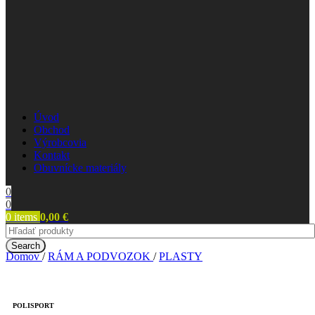
Úvod
Obchod
Výrobcovia
Kontakt
Obuvnícke materiály
0
0
0
items
0,00
€
Search
Domov
/
RÁM A PODVOZOK
/
PLASTY
POLISPORT