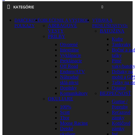
KATEGÓRIE
DARČEKOVÉ
OBLEČENIE A VÝSTROJ
VÝBAVA A
AIRBAGOVÉ
POUKAZY
PRÍSLUŠENSTVO
VESTY
BATOŽINA
PRILBY
Kufre
Otvorené
Tankvaky
Integrálne
Bočné a za
Vyklápacie
tašky
Preklápacie
Pitné
Off Road
vaky/batoh
Enduro/ATV
Držiaky na
Náhradné
mobil a GP
sklá-plexi
Tašky na st
Doplnky
Ostatné
Komunikátory
BEZPEČNOSŤ
OKULIARE
Gurtne /
100%
Popruhy
Scott
Reťazové
Thor
zámky
Moose Racing
Kotúčové
Detské
zámky
okuliare
Iné