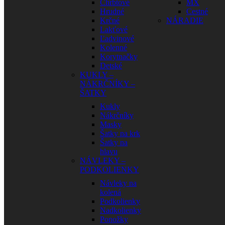
Chrbtové
MX
Hrudné
Cestné
Krčné
NÁRADIE
Lakťové
Ľadvinové
Kolenné
Korytnačky
Detské
KUKLY –
NÁKRČNÍKY –
ŠATKY
Kukly
Nákrčníky
Masky
Šatky na krk
Šatky na
hlavu
NÁVLEKY –
PODKOLIENKY
Návleky na
kolená
Podkolienky
Nadkolienky
Ponožky