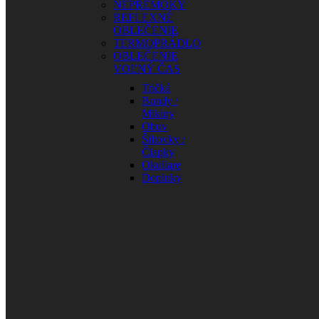
NEPREMOKY
REFLEXNÉ
OBLEČENIE
TERMOPRÁDLO
OBLEČENIE
VOĽNÝ ČAS
Tričká
Bundy /
Mikiny
Obuv
Šiltovky /
Čiapky
Okuliare
Doplnky