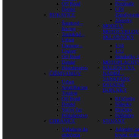
Off Road
Prepínače
Detské
CDI
RUKAVICE
Zapaľovani
Zásuvky
Športové –
MODELY
Racing
MOTOCYKLOV
Turistické –
SKLADAČKY
Urban
Chopper –
1:18
Cruiser
1:12
Off Road
Skladačky 1
Detské
MOTOPLACHT
Príslušenstvo
NÁLEPKY NA
ČIŽMY/OBUV
NÁDRŽ –
TANKPADY
Urban
OSTATNÉ
Sport/Racing
DOPLNKY
Touring
Off Road
Kľúčenky
Detské
Nálepky
Voľný čas
Hrnčeky
Príslušenstvo
Dáždniky
CHRÁNIČE
STOJANY
Vkladacie do
Adaptéry n
oblečenia
kyvnú vidli