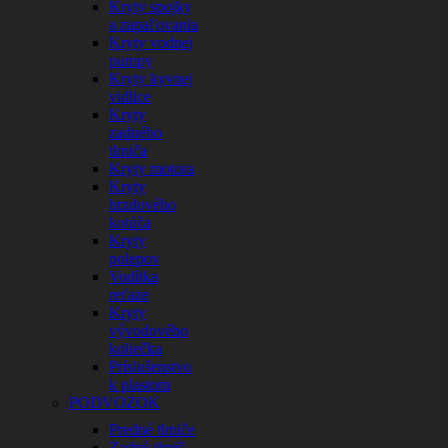
Kryty spojky
a zapaľovania
Kryty vodnej
pumpy
Kryty kyvnej
vidlice
Kryty
zadného
tlmiča
Kryty motora
Kryty
brzdového
kotúča
Kryty
polepov
Vodítka
reťaze
Kryty
vývodového
koliečka
Príslušenstvo
k plastom
PODVOZOK
Predné tlmiče
Zadný tlmič