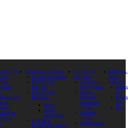
A MAZIVÁ
PALIVOVÁ SÚSTAVA
VÝFUKOVÁ
BABETTA 
Oleje
KARBURÁTORY
SÚSTAVA
JAWA –
Oleje
PALIVOVÉ
Chrániče a
SIMSON
vodové
FILTRE
kryty výfuku
Babett
e
PALIVOVÉ
Gumy –
207
ičové oleje
HADICE
tesnenia –
Babett
dové
silentbloky
210
Spony
paliny
výfuku
Jawa
Hadice
pravky na
Objímky
karburátora
uchové
výfuku
TRYSKY
e
Príslušenstvo
KARBURÁTORA