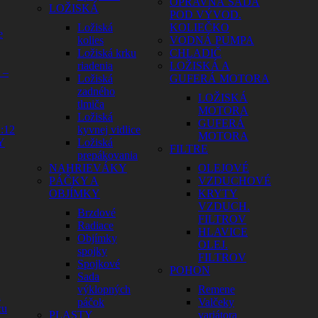
OPRAVNÁ SADA
LOŽISKÁ
POD VÝVOD.
Ložiská
KOLIEČKO
e
kolies
VODNÁ PUMPA
Ložiská krku
CHLADIČ
riadenia
LOŽISKÁ A
 –
Ložiská
GUFERÁ MOTORA
zadného
LOŽISKÁ
tlmiča
MOTORA
Ložiská
GUFERÁ
:12
kyvnej vidlice
MOTORA
Y
Ložiská
FILTRE
prepákovania
NAHRIEVÁKY
OLEJOVÉ
PÁČKY A
VZDUCHOVÉ
OBJÍMKY
KRYTY
VZDUCH.
Brzdové
FILTROV
Radiace
HLAVICE
Objímky
OLEJ.
spojky
FILTROV
Spojkové
POHON
Sada
výklopných
Remene
a
páčok
Valčeky
cu
PLASTY
variátora