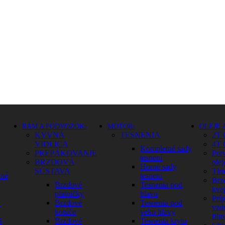
RÁM A PODVOZOK
MOTOR
OLEJE 
KYVNÁ
TESNENIA
2T 
VIDLICA
4T 
Kompletné sady
PREPÁKOVANIE
Pre
tesnení
BRZDOVÁ
olej
Horné sady
SÚSTAVA
Tlm
dné
tesnení
Brz
Brzdové
Tesnenia pod
kva
platničky
hlavu
Prí
y
Brzdové
Tesnenia pod
vzd
kotúče
veko hlavy
filtr
S
Brzdové
Tesnenia krytu