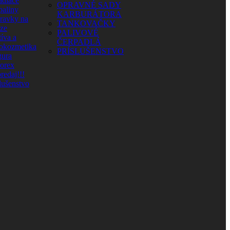
adiace
OPRAVNÉ SADY
paliny
KARBURÁTORA
pravky na
TANKOVAČKY
aze
PALIVOVÉ
íva a
ČERPADLÁ
okozmetika
PRÍSLUŠENSTVO
ura
orex
redaj!!!
lušenstvo