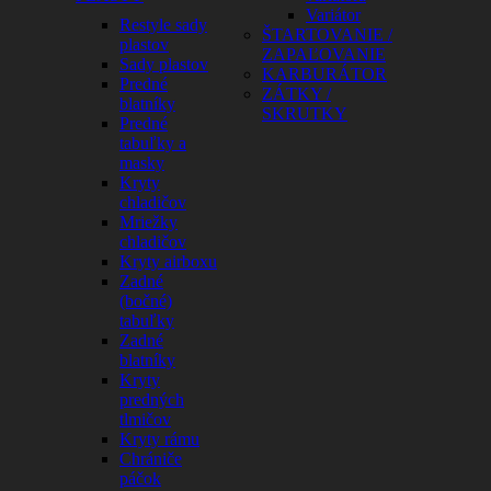
Variátor
Restyle sady
ŠTARTOVANIE /
plastov
ZAPAĽOVANIE
Sady plastov
KARBURÁTOR
Predné
ZÁTKY /
blatníky
SKRUTKY
Predné
tabuľky a
masky
Kryty
chladičov
Mriežky
chladičov
Kryty airboxu
Zadné
(bočné)
tabuľky
Zadné
blatníky
Kryty
predných
tlmičov
Kryty rámu
Chrániče
páčok