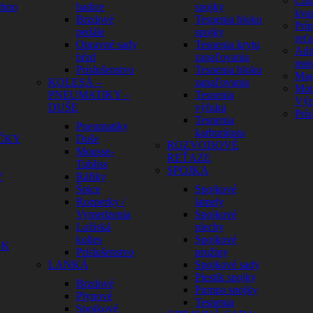
Chl
ehno
hadice
spojky
kva
Brzdové
Tesnenia bloku
Prí
pedále
spojky
reť
Opravné sady
Tesnenia krytu
Adit
bŕzd
zapaľovania
mot
Príslušenstvo
Tesnenia bloku
Mag
KOLESÁ –
zapaľovania
Mot
PNEUMATIKY –
Tesnenia
Výp
DUŠE
výfuku
Prís
Tesnenia
Pneumatiky
karburátora
ČKY
Duše
ROZVODOVÉ
Mousse-
REŤAZE
Tubliss
SPOJKA
Y
Ráfiky
Špice
Spojkové
Rozperky /
lamely
Vymedzenia
Spojkové
Ložiská
plechy
kolies
Spojkové
GK
Príslušenstvo
pružiny
LANKÁ
Spojkové sady
Piestik spojky
Brzdové
Pumpa spojky
Plynové
Tesnenia
Spojkové