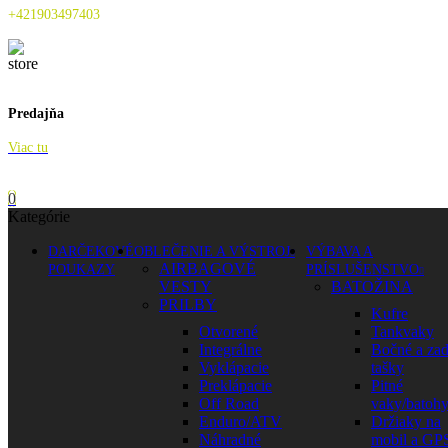
+421903497403
Predajňa
Viac tu
0
Kategórie
DARČEKOVÉ
OBLEČENIE A VÝSTROJ
VÝBAVA A
AIRBAGOVÉ
POUKAZY
PRÍSLUŠENSTVO
VESTY
BATOŽINA
PRILBY
Kufre
Otvorené
Tankvaky
Integrálne
Bočné a za
Vyklápacie
tašky
Preklápacie
Pitné
Off Road
vaky/batoh
Enduro/ATV
Držiaky na
Náhradné
mobil a GP