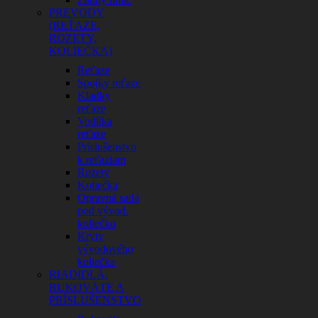
PREVODY
(REŤAZE,
ROZETY,
KOLIEČKA)
Reťaze
Spojky reťaze
Kladky
reťaze
Vodítka
reťaze
Príslušenstvo
k reťaziam
Rozety
Koliečka
Opravná sada
pod vývod.
koliečko
Kryty
vývodového
koliečka
RIADIDLÁ,
RUKOVÄTE A
PRÍSLUŠENSTVO