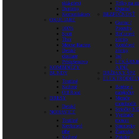
sklá-plexi
Tašky na st
Doplnky
Ostatné
Komunikátory
BEZPEČNOSŤ
OKULIARE
Gurtne /
100%
Popruhy
Scott
Reťazové
Thor
zámky
Moose Racing
Kotúčové
Detské
zámky
okuliare
Iné
Príslušenstvo
LEKÁRNI
KOMBINÉZY
A INÉ
BUNDY
DRŽIAKY ŠPZ
ELEKTRODIEL
Textilné
Kožené
Batérie a
Off Road
nabíjačky
DRESY
Merače
motohodín
Detské
Sviečky N
NOHAVICE
Vypínače
Textilné
motora
Kevlarové
Smerovky
rifle
Žiarovky
Kožené
Poistky