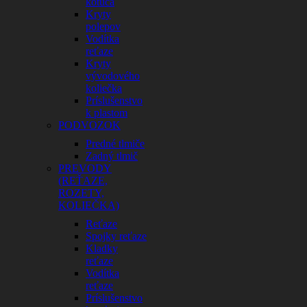
kotúča
Kryty
polepov
Vodítka
reťaze
Kryty
vývodového
koliečka
Príslušenstvo
k plastom
PODVOZOK
Predné tlmiče
Zadný tlmič
PREVODY
(REŤAZE,
ROZETY,
KOLIEČKA)
Reťaze
Spojky reťaze
Kladky
reťaze
Vodítka
reťaze
Príslušenstvo