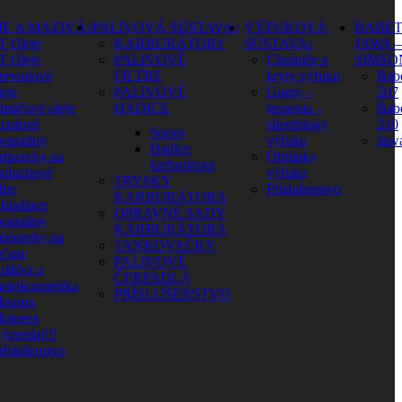
JE A MAZIVÁ
PALIVOVÁ SÚSTAVA
VÝFUKOVÁ
BABET
T Oleje
KARBURÁTORY
SÚSTAVA
JAWA –
T Oleje
PALIVOVÉ
Chrániče a
SIMSO
revodové
FILTRE
kryty výfuku
Babe
leje
PALIVOVÉ
Gumy –
207
lmičové oleje
HADICE
tesnenia –
Babe
rzdové
silentbloky
210
Spony
vapaliny
výfuku
Jaw
Hadice
rípravky na
Objímky
karburátora
zduchové
výfuku
TRYSKY
ltre
Príslušenstvo
KARBURÁTORA
hladiace
OPRAVNÉ SADY
vapaliny
KARBURÁTORA
rípravky na
TANKOVAČKY
eťaze
PALIVOVÉ
ditíva a
ČERPADLÁ
otokozmetika
PRÍSLUŠENSTVO
agura
otorex
ýpredaj!!!
ríslušenstvo