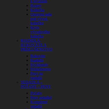
k reťaziam
Rozety
Koliečka
Opravná sada
pod vývod.
koliečko
Kryty
vývodového
koliečka
RIADIDLÁ,
RUKOVÄTE A
PRÍSLUŠENSTVO
Rukoväte
Riadidlá
Rýchlopaly
Príslušenstvo
Peny na
riadidlá
SEDADLÁ –
POŤAHY – PENY
Poťahy
Peny sedadiel
Kompletné
sedadlá