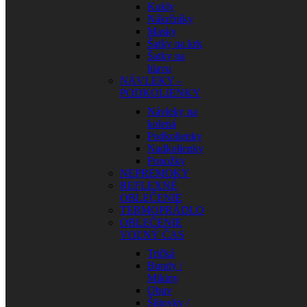
Kukly
Nákrčníky
Masky
Šatky na krk
Šatky na
hlavu
NÁVLEKY –
PODKOLIENKY
Návleky na
kolená
Podkolienky
Nadkolienky
Ponožky
NEPREMOKY
REFLEXNÉ
OBLEČENIE
TERMOPRÁDLO
OBLEČENIE
VOĽNÝ ČAS
Tričká
Bundy /
Mikiny
Obuv
Šiltovky /