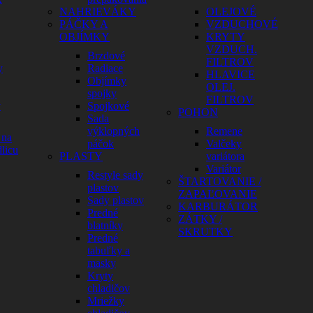
NAHRIEVÁKY
OLEJOVÉ
PÁČKY A
VZDUCHOVÉ
OBJÍMKY
KRYTY
VZDUCH.
Brzdové
FILTROV
y
Radiace
HLAVICE
Objímky
OLEJ.
spojky
FILTROV
y
Spojkové
POHON
Sada
výklopných
Remene
 na
páčok
Valčeky
licu
PLASTY
variátora
Variátor
Restyle sady
ŠTARTOVANIE /
plastov
ZAPAĽOVANIE
Sady plastov
KARBURÁTOR
Predné
ZÁTKY /
blatníky
SKRUTKY
Predné
tabuľky a
masky
Kryty
chladičov
Mriežky