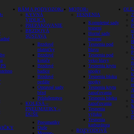
RÁM A PODVOZOK
MOTOR
OLE
O
KYVNÁ
TESNENIA
2
VIDLICA
4
Kompletné sady
PREPÁKOVANIE
P
tesnení
BRZDOVÁ
o
y
Horné sady
SÚSTAVA
T
zadné
tesnení
B
Brzdové
Tesnenia pod
k
platničky
hlavu
P
ohy
Brzdové
Tesnenia pod
v
na
kotúče
veko hlavy
fi
GPS
Brzdové
Tesnenia krytu
C
 stehno
hadice
spojky
k
Brzdové
Tesnenia bloku
P
Ť
pedále
spojky
r
Opravné sady
Tesnenia krytu
A
bŕzd
zapaľovania
m
Príslušenstvo
Tesnenia bloku
é
M
KOLESÁ –
zapaľovania
M
PNEUMATIKY –
Tesnenia
é
V
DUŠE
výfuku
P
Tesnenia
Pneumatiky
karburátora
NIČKY
Duše
ROZVODOVÉ
Mousse-