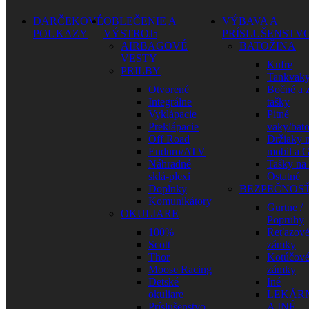
DARČEKOVÉ
OBLEČENIE A
VÝBAVA A
POUKAZY
VÝSTROJ
PRÍSLUŠENSTV
AIRBAGOVÉ
BATOŽINA
VESTY
Kufre
PRILBY
Tankvak
Otvorené
Bočné a 
Integrálne
tašky
Vyklápacie
Pitné
Preklápacie
vaky/bat
Off Road
Držiaky 
Enduro/ATV
mobil a 
Náhradné
Tašky na
sklá-plexi
Ostatné
Doplnky
BEZPEČNOS
Komunikátory
Gurtne /
OKULIARE
Popruhy
100%
Reťazov
Scott
zámky
Thor
Kotúčov
Moose Racing
zámky
Detské
Iné
okuliare
LEKÁR
Príslušenstvo
A INÉ