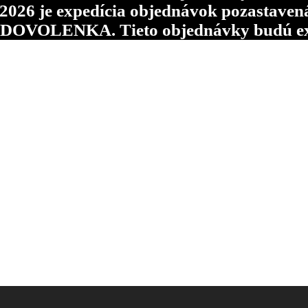
6 je expedícia objednávok pozastavená p
d DOVOLENKA. Tieto objednávky budú ex