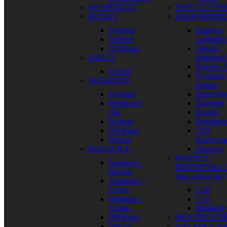
KOMBINÉZY
DRŽIAKY ŠP
BUNDY
ELEKTRODI
Textilné
Batérie a
Kožené
nabíjačky
Off Road
Merače
DRESY
motohodí
Sviečky
Detské
Vypínače
NOHAVICE
motora
Textilné
Smerovk
Kevlarové
Žiarovky
rifle
Poistky
Kožené
Prepínač
Off Road
CDI
Detské
Zapaľova
RUKAVICE
Zásuvky
MODELY
Športové –
MOTOCYKLO
Racing
SKLADAČK
Turistické –
Urban
1:18
Chopper –
1:12
Cruiser
Skladačk
Off Road
MOTOPLAC
Detské
NÁLEPKY N