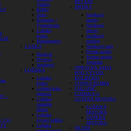
REŤAZE
Z
Tubliss
SPOJKA
ELY
Ráfiky
Špice
Spojkové
Rozperky /
lamely
Vymedzenia
Spojkové
Ložiská
plechy
n
kolies
Spojkové
 NGK
Príslušenstvo
pružiny
LANKÁ
Spojkové sady
Piestik spojky
y
Brzdové
Pumpa spojky
Plynové
Tesnenia
Spojkové
OPRAVNÁ SADA
e
LOŽISKÁ
POD VÝVOD.
Ložiská
KOLIEČKO
nie
kolies
VODNÁ PUMPA
Ložiská krku
CHLADIČ
riadenia
LOŽISKÁ A
V –
Ložiská
GUFERÁ MOTORA
Y
zadného
LOŽISKÁ
tlmiča
MOTORA
Ložiská
GUFERÁ
y 1:12
kyvnej vidlice
MOTORA
HTY
Ložiská
FILTRE
A
prepákovania