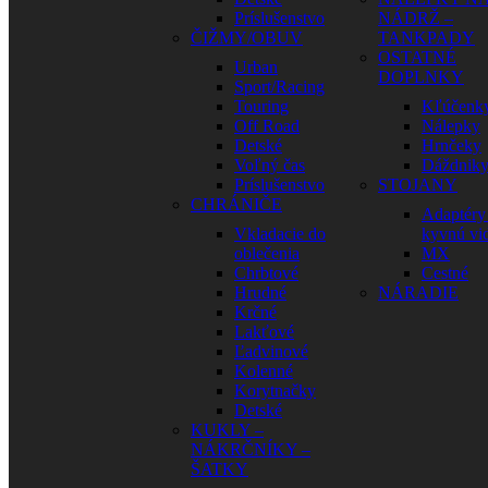
Príslušenstvo
NÁDRŽ –
ČIŽMY/OBUV
TANKPADY
OSTATNÉ
Urban
DOPLNKY
Sport/Racing
Touring
Kľúčenk
Off Road
Nálepky
Detské
Hrnčeky
Voľný čas
Dáždnik
Príslušenstvo
STOJANY
CHRÁNIČE
Adaptéry
Vkladacie do
kyvnú vid
oblečenia
MX
Chrbtové
Cestné
Hrudné
NÁRADIE
Krčné
Lakťové
Ľadvinové
Kolenné
Korytnačky
Detské
KUKLY –
NÁKRČNÍKY –
ŠATKY