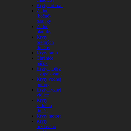
chladičov
Kryty airboxu
Zadné
(bočné)
tabuľky
Zadné
blatníky
Kryty
predných
tlmičov
Kryty rámu
Chrániče
páčok
Kryty spojky
a zapaľovania
Kryty vodnej
pumpy
Kryty kyvnej
vidlice
Kryty
zadného
tlmiča
Kryty motora
Kryty
brzdového