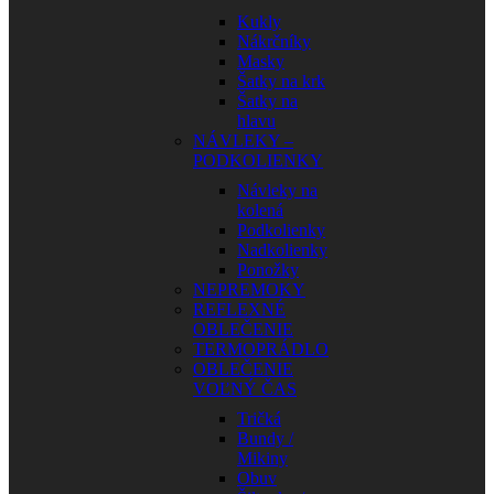
Kukly
Nákrčníky
Masky
Šatky na krk
Šatky na
hlavu
NÁVLEKY –
PODKOLIENKY
Návleky na
kolená
Podkolienky
Nadkolienky
Ponožky
NEPREMOKY
REFLEXNÉ
OBLEČENIE
TERMOPRÁDLO
OBLEČENIE
VOĽNÝ ČAS
Tričká
Bundy /
Mikiny
Obuv