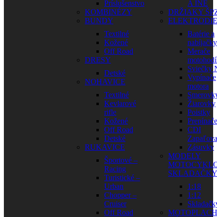
Príslušenstvo
A INÉ
KOMBINÉZY
DRŽIAKY ŠP
BUNDY
ELEKTRODI
Textilné
Batérie a
Kožené
nabíjačky
Off Road
Merače
DRESY
motohodí
Sviečky
Detské
Vypínače
NOHAVICE
motora
Textilné
Smerovk
Kevlarové
Žiarovky
rifle
Poistky
Kožené
Prepínač
Off Road
CDI
Detské
Zapaľova
RUKAVICE
Zásuvky
MODELY
Športové –
MOTOCYKLO
Racing
SKLADAČK
Turistické –
Urban
1:18
Chopper –
1:12
Cruiser
Skladačk
Off Road
MOTOPLAC