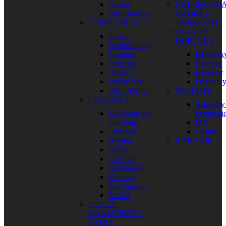
Detské
NÁLEPKY N
Príslušenstvo
NÁDRŽ –
ČIŽMY/OBUV
TANKPADY
OSTATNÉ
Urban
DOPLNKY
Sport/Racing
Touring
Kľúčenk
Off Road
Nálepky
Detské
Hrnčeky
Voľný čas
Dáždnik
Príslušenstvo
STOJANY
CHRÁNIČE
Adaptéry
Vkladacie do
kyvnú vid
oblečenia
MX
Chrbtové
Cestné
Hrudné
NÁRADIE
Krčné
Lakťové
Ľadvinové
Kolenné
Korytnačky
Detské
KUKLY –
NÁKRČNÍKY –
ŠATKY