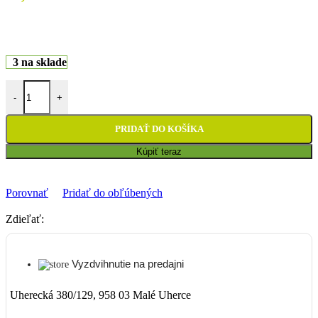
3 na sklade
množstvo Skrutky do rozety Moto-Master - európske motocykle
-
+
PRIDAŤ DO KOŠÍKA
Kúpiť teraz
Porovnať
Pridať do obľúbených
Zdieľať:
Vyzdvihnutie na predajni
Uherecká 380/129, 958 03 Malé Uherce