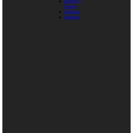
Šiltovky /
Čiapky
Okuliare
Doplnky