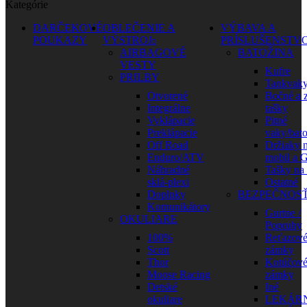
Kategórie
DARČEKOVÉ
OBLEČENIE A
VÝBAVA A
POUKAZY
VÝSTROJ
PRÍSLUŠENSTV
AIRBAGOVÉ
BATOŽINA
VESTY
Kufre
PRILBY
Tankvak
Otvorené
Bočné a 
Integrálne
tašky
Vyklápacie
Pitné
Preklápacie
vaky/bat
Off Road
Držiaky 
Enduro/ATV
mobil a 
Náhradné
Tašky na
sklá-plexi
Ostatné
Doplnky
BEZPEČNOS
Komunikátory
Gurtne /
OKULIARE
Popruhy
100%
Reťazov
Scott
zámky
Thor
Kotúčov
Moose Racing
zámky
Detské
Iné
okuliare
LEKÁR