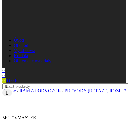
Úvod
Obchod
Výrobcovia
Kontakt
Obuvnícke materiály
0
0
0
0,00
€
Domov
/
RÁM A PODVOZOK
/
PREVODY (REŤAZE, ROZETY
MOTO-MASTER