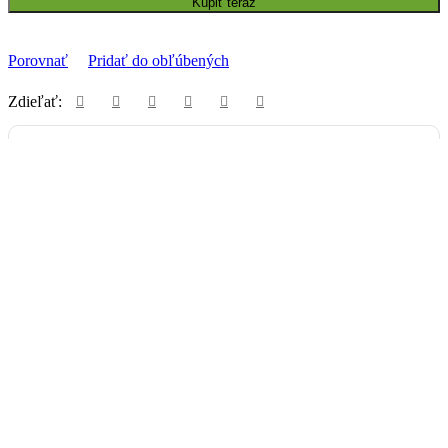
Kúpiť teraz
Porovnať
Pridať do obľúbených
Zdieľať:
Vyzdvihnutie na predajni
Uherecká 380/129, 958 03 Malé Uherce
ZADARMO
Packeta
Nad 99€ doručenie ZADARMO
1-3 dni
3,90€