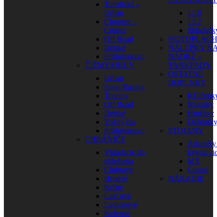
Turistické –
Urban
1:18
Chopper –
1:12
Cruiser
Skladačk
Off Road
MOTOPLAC
Detské
NÁLEPKY N
Príslušenstvo
NÁDRŽ –
ČIŽMY/OBUV
TANKPADY
OSTATNÉ
Urban
DOPLNKY
Sport/Racing
Touring
Kľúčenk
Off Road
Nálepky
Detské
Hrnčeky
Voľný čas
Dáždnik
Príslušenstvo
STOJANY
CHRÁNIČE
Adaptéry
Vkladacie do
kyvnú vid
oblečenia
MX
Chrbtové
Cestné
Hrudné
NÁRADIE
Krčné
Lakťové
Ľadvinové
Kolenné