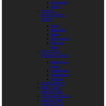
Korytnačky
Detské
KUKLY –
NÁKRČNÍKY –
ŠATKY
Kukly
Nákrčníky
Masky
Šatky na krk
Šatky na
hlavu
NÁVLEKY –
PODKOLIENKY
Návleky na
kolená
Podkolienky
Nadkolienky
Ponožky
NEPREMOKY
REFLEXNÉ
OBLEČENIE
TERMOPRÁDLO
OBLEČENIE
VOĽNÝ ČAS