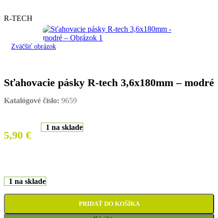
R-TECH
Zväčšiť obrázok
Sťahovacie pásky R-tech 3,6x180mm – modré
Katalógové číslo:
9659
1 na sklade
5,90
€
1 na sklade
PRIDAŤ DO KOŠÍKA