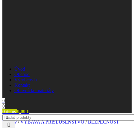
Úvod
Obchod
Výrobcovia
Kontakt
Obuvnícke materiály
0
0
0
items
0,00
€
Domov
/
VÝBAVA A PRÍSLUŠENSTVO
/
BEZPEČNOSŤ