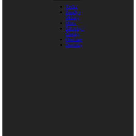
Tričká
Bundy /
Mikiny
Obuv
Šiltovky /
Čiapky
Okuliare
Doplnky