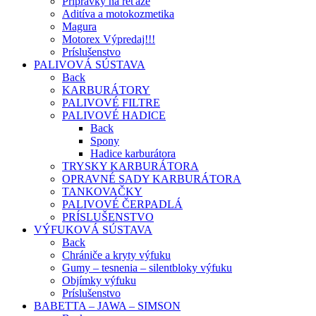
Prípravky na reťaze
Aditíva a motokozmetika
Magura
Motorex Výpredaj!!!
Príslušenstvo
PALIVOVÁ SÚSTAVA
Back
KARBURÁTORY
PALIVOVÉ FILTRE
PALIVOVÉ HADICE
Back
Spony
Hadice karburátora
TRYSKY KARBURÁTORA
OPRAVNÉ SADY KARBURÁTORA
TANKOVAČKY
PALIVOVÉ ČERPADLÁ
PRÍSLUŠENSTVO
VÝFUKOVÁ SÚSTAVA
Back
Chrániče a kryty výfuku
Gumy – tesnenia – silentbloky výfuku
Objímky výfuku
Príslušenstvo
BABETTA – JAWA – SIMSON