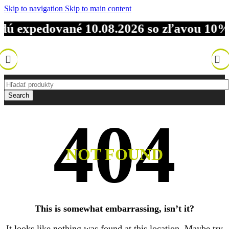
Skip to navigation
Skip to main content
expedované 10.08.2026 so zľavou 10%.
DOV
Search
NOT FOUND
This is somewhat embarrassing, isn’t it?
It looks like nothing was found at this location. Maybe try