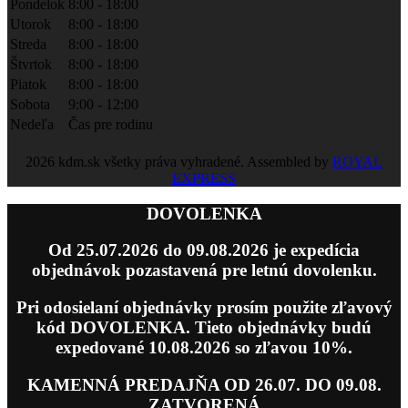
Pondelok
8:00 - 18:00
Utorok
8:00 - 18:00
Streda
8:00 - 18:00
Štvrtok
8:00 - 18:00
Piatok
8:00 - 18:00
Sobota
9:00 - 12:00
Nedeľa
Čas pre rodinu
2026 kdm.sk všetky práva vyhradené. Assembled by
ROYAL
EXPRESS
DOVOLENKA
Od 25.07.2026 do 09.08.2026 je expedícia
objednávok pozastavená pre letnú dovolenku.
Pri odosielaní objednávky prosím použite zľavový
kód DOVOLENKA. Tieto objednávky budú
expedované 10.08.2026 so zľavou 10%.
KAMENNÁ PREDAJŇA OD 26.07. DO 09.08.
ZATVORENÁ