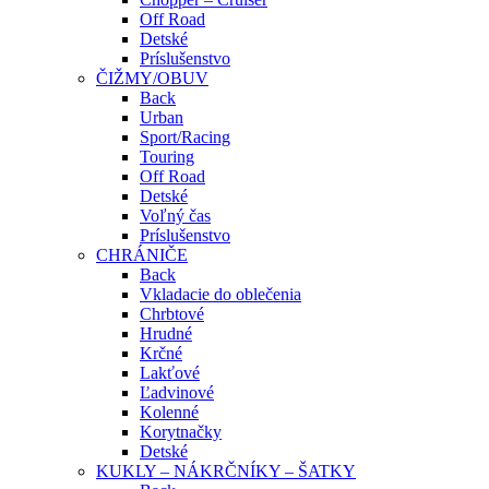
Off Road
Detské
Príslušenstvo
ČIŽMY/OBUV
Back
Urban
Sport/Racing
Touring
Off Road
Detské
Voľný čas
Príslušenstvo
CHRÁNIČE
Back
Vkladacie do oblečenia
Chrbtové
Hrudné
Krčné
Lakťové
Ľadvinové
Kolenné
Korytnačky
Detské
KUKLY – NÁKRČNÍKY – ŠATKY