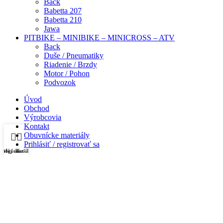
Back
Babetta 207
Babetta 210
Jawa
PITBIKE – MINIBIKE – MINICROSS – ATV
Back
Duše / Pneumatiky
Riadenie / Brzdy
Motor / Pohon
Podvozok
Úvod
Obchod
Výrobcovia
Kontakt
Obuvnícke materiály
Prihlásiť / registrovať sa
ategórie
Môj účet
Košík
Nákupný košík
Zavrieť
Prihlásenie
Zavrieť
Nemáte účet?
Vytvoriť účet