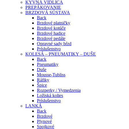
KYVNÁ VIDLICA
PREPÁKOVANIE
BRZDOVÁ SÚSTAVA
Back
Brzdové platničky
Brzdové kotúče
Brzdové hadice
Brzdové pedále
Opravné sady bŕzd
Príslušenstvo
KOLESÁ – PNEUMATIKY – DUŠE
Back
Pneumatiky
Duše
Mousse-Tubliss
Ráfiky
Špice
Rozperky / Vymedzenia
Ložiská kolies
Príslušenstvo
LANKÁ
Back
Brzdové
Plynové
Spojkové