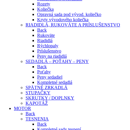
Rozety
Koliečka
Opravná sada pod vývod. koliečko
Kryty vývodového koliečka
RIADIDLÁ, RUKOVÄTE A PRÍSLUŠENSTVO
Back
Rukoväte
Riadidlá
Rýchlopaly
Príslušenstvo
Peny na riadidlá
SEDADLÁ – POŤAHY – PENY
Back
Poťahy
Peny sedadiel
Kompletné sedadlá
SPÄTNÉ ZRKADLÁ
STUPAČKY
SKRUTKY / DOPLNKY
KAPOTÁŽ
MOTOR
Back
TESNENIA
Back
Kompletné sady tesnení