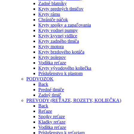
Zadné blatníky
Kryty predných tlmičov
Kryty rámu
Chrániče páčok
Kryty spojky a zapaľovania
Kryty vodnej pumpy
Kryty kyvnej vidlice
Kryty zadného tlmiča
Kryty motora
Kryty brzdového kotúča
Kryty polepov
Vodítka reťaze
Kryty vývodového koliečka
Príslušenstvo k plastom
PODVOZOK
Back
Predné tlmiče
Zadný tlmič
PREVODY (REŤAZE, ROZETY, KOLIEČKA)
Back
Reťaze
Spojky reťaze
Kladky reťaze
Vodítka reťaze
Príslušenstvo k reťaziam