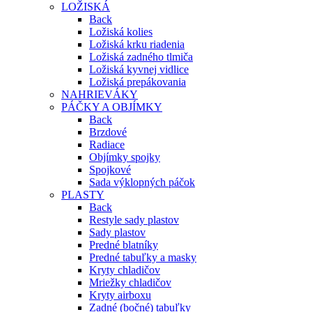
LOŽISKÁ
Back
Ložiská kolies
Ložiská krku riadenia
Ložiská zadného tlmiča
Ložiská kyvnej vidlice
Ložiská prepákovania
NAHRIEVÁKY
PÁČKY A OBJÍMKY
Back
Brzdové
Radiace
Objímky spojky
Spojkové
Sada výklopných páčok
PLASTY
Back
Restyle sady plastov
Sady plastov
Predné blatníky
Predné tabuľky a masky
Kryty chladičov
Mriežky chladičov
Kryty airboxu
Zadné (bočné) tabuľky