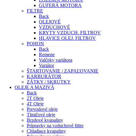
GUFERÁ MOTORA
FILTRE
Back
OLEJOVÉ
VZDUCHOVÉ
KRYTY VZDUCH. FILTROV
HLAVICE OLEJ. FILTROV
POHON
Back
Remene
Valčeky variátora
Variátor
ŠTARTOVANIE / ZAPAĽOVANIE
KARBURÁTOR
ZÁTKY / SKRUTKY
OLEJE A MAZIVÁ
Back
2T Oleje
4T Oleje
Prevodové oleje
Tlmičové oleje
Brzdové kvapaliny
Prípravky na vzduchové filtre
Chladiace kvapaliny