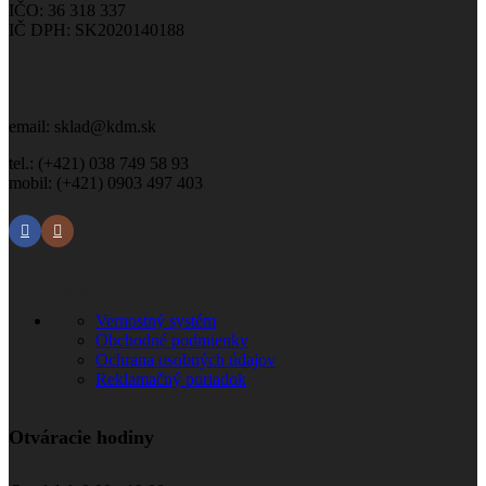
IČO: 36 318 337
IČ DPH: SK2020140188
Kontakt
email: sklad@kdm.sk
tel.: (+421) 038 749 58 93
mobil: (+421) 0903 497 403
Informácie
Vernostný systém
Obchodné podmienky
Ochrana osobných údajov
Reklamačný poriadok
Otváracie hodiny