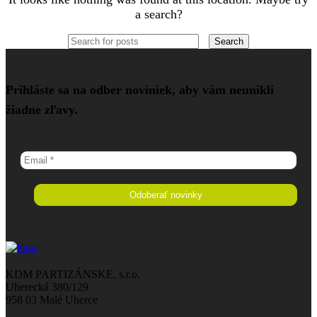
a search?
Search
Prihláste sa na odber noviniek, aby vám neunikli
žiadne zľavy.
KDM PARTIZÁNSKE, s.r.o.
Uherecká 380/129
958 03 Malé Uherce