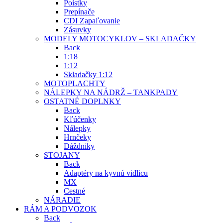
Poistky
Prepínače
CDI Zapaľovanie
Zásuvky
MODELY MOTOCYKLOV – SKLADAČKY
Back
1:18
1:12
Skladačky 1:12
MOTOPLACHTY
NÁLEPKY NA NÁDRŽ – TANKPADY
OSTATNÉ DOPLNKY
Back
Kľúčenky
Nálepky
Hrnčeky
Dáždniky
STOJANY
Back
Adaptéry na kyvnú vidlicu
MX
Cestné
NÁRADIE
RÁM A PODVOZOK
Back