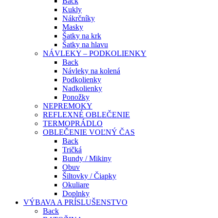
Back
Kukly
Nákrčníky
Masky
Šatky na krk
Šatky na hlavu
NÁVLEKY – PODKOLIENKY
Back
Návleky na kolená
Podkolienky
Nadkolienky
Ponožky
NEPREMOKY
REFLEXNÉ OBLEČENIE
TERMOPRÁDLO
OBLEČENIE VOĽNÝ ČAS
Back
Tričká
Bundy / Mikiny
Obuv
Šiltovky / Čiapky
Okuliare
Doplnky
VÝBAVA A PRÍSLUŠENSTVO
Back