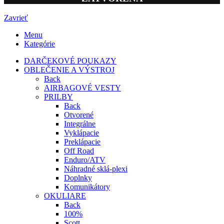
Zavrieť
Menu
Kategórie
DARČEKOVÉ POUKAZY
OBLEČENIE A VÝSTROJ
Back
AIRBAGOVÉ VESTY
PRILBY
Back
Otvorené
Integrálne
Vyklápacie
Preklápacie
Off Road
Enduro/ATV
Náhradné sklá-plexi
Doplnky
Komunikátory
OKULIARE
Back
100%
Scott