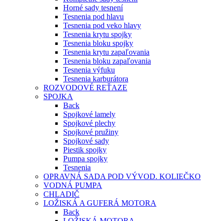
Horné sady tesnení
Tesnenia pod hlavu
Tesnenia pod veko hlavy
Tesnenia krytu spojky
Tesnenia bloku spojky
Tesnenia krytu zapaľovania
Tesnenia bloku zapaľovania
Tesnenia výfuku
Tesnenia karburátora
ROZVODOVÉ REŤAZE
SPOJKA
Back
Spojkové lamely
Spojkové plechy
Spojkové pružiny
Spojkové sady
Piestik spojky
Pumpa spojky
Tesnenia
OPRAVNÁ SADA POD VÝVOD. KOLIEČKO
VODNÁ PUMPA
CHLADIČ
LOŽISKÁ A GUFERÁ MOTORA
Back
LOŽISKÁ MOTORA