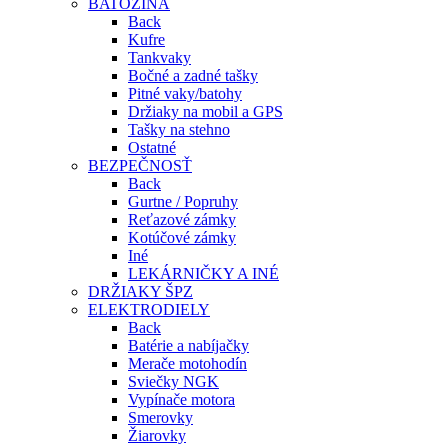
BATOŽINA
Back
Kufre
Tankvaky
Bočné a zadné tašky
Pitné vaky/batohy
Držiaky na mobil a GPS
Tašky na stehno
Ostatné
BEZPEČNOSŤ
Back
Gurtne / Popruhy
Reťazové zámky
Kotúčové zámky
Iné
LEKÁRNIČKY A INÉ
DRŽIAKY ŠPZ
ELEKTRODIELY
Back
Batérie a nabíjačky
Merače motohodín
Sviečky NGK
Vypínače motora
Smerovky
Žiarovky