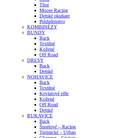
Thor
Moose Racing
Detské okuliare
Príslušenstvo
KOMBINÉZY
BUNDY
Back
Textilné
Kožené
Off Road
DRESY
Back
Detské
NOHAVICE
Back
Textilné
Kevlarové rifle
Kožené
Off Road
Detské
RUKAVICE
Back
Športové – Racing
Turistické – Urban
Chopper – Cruiser