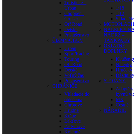
Turistické –
Urban
1:18
Chopper –
1:12
Cruiser
Skladačk
Off Road
MOTOPLAC
Detské
NÁLEPKY N
Príslušenstvo
NÁDRŽ –
ČIŽMY/OBUV
TANKPADY
OSTATNÉ
Urban
DOPLNKY
Sport/Racing
Touring
Kľúčenk
Off Road
Nálepky
Detské
Hrnčeky
Voľný čas
Dáždnik
Príslušenstvo
STOJANY
CHRÁNIČE
Adaptéry
Vkladacie do
kyvnú vid
oblečenia
MX
Chrbtové
Cestné
Hrudné
NÁRADIE
Krčné
Lakťové
Ľadvinové
Kolenné