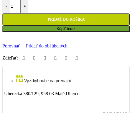
množstvo Vedro na čistenie a mazanie vzduchových filtrov Putoline -
-
+
PRIDAŤ DO KOŠÍKA
Kúpiť teraz
Porovnať
Pridať do obľúbených
Zdieľať:
Vyzdvihnutie na predajni
Uherecká 380/129, 958 03 Malé Uherce
ZADARMO
Packeta