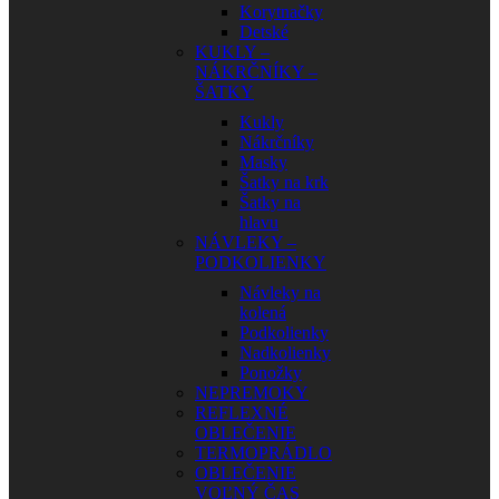
Korytnačky
Detské
KUKLY –
NÁKRČNÍKY –
ŠATKY
Kukly
Nákrčníky
Masky
Šatky na krk
Šatky na
hlavu
NÁVLEKY –
PODKOLIENKY
Návleky na
kolená
Podkolienky
Nadkolienky
Ponožky
NEPREMOKY
REFLEXNÉ
OBLEČENIE
TERMOPRÁDLO
OBLEČENIE
VOĽNÝ ČAS