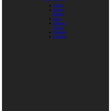
Tričká
Bundy /
Mikiny
Obuv
Šiltovky /
Čiapky
Okuliare
Doplnky