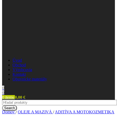
Úvod
Obchod
Výrobcovia
Kontakt
Obuvnícke materiály
0
0
0
items
0,00
€
Search
Domov
/
OLEJE A MAZIVÁ
/
ADITÍVA A MOTOKOZMETIKA