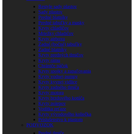
Restyle sady plastov
Sady plastov
Predné blatníky
Predné tabuľky a masky
Kryty chladičov
Mriežky chladičov
Kryty airboxu
Zadné (bočné) tabuľky
Zadné blatníky
Kryty predných tlmičov
Kryty rámu
Chrániče páčok
Kryty spojky a zapaľovania
Kryty vodnej pumpy
Kryty kyvnej vidlice
Kryty zadného tlmiča
Kryty motora
Kryty brzdového kotúča
Kryty polepov
Vodítka reťaze
Kryty vývodového koliečka
Príslušenstvo k plastom
PODVOZOK
Predné tlmiče