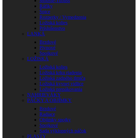
Mousse-Tubliss
Ráfiky
Špice
Rozperky / Vymedzenia
Ložiská kolies
Príslušenstvo
LANKÁ
Brzdové
Plynové
Spojkové
LOŽISKÁ
Ložiská kolies
Ložiská krku riadenia
Ložiská zadného tlmiča
Ložiská kyvnej vidlice
Ložiská prepákovania
NAHRIEVÁKY
PÁČKY A OBJÍMKY
Brzdové
Radiace
Objímky spojky
Spojkové
Sada výklopných páčok
PLASTY