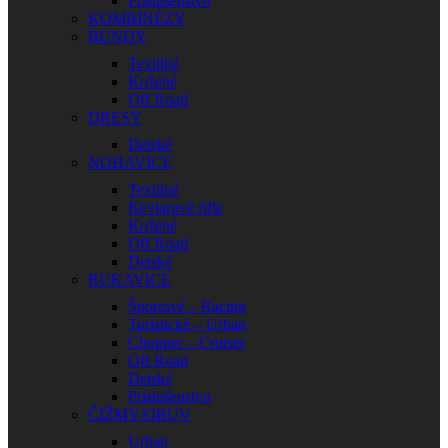
Príslušenstvo
KOMBINÉZY
BUNDY
Textilné
Kožené
Off Road
DRESY
Detské
NOHAVICE
Textilné
Kevlarové rifle
Kožené
Off Road
Detské
RUKAVICE
Športové – Racing
Turistické – Urban
Chopper – Cruiser
Off Road
Detské
Príslušenstvo
ČIŽMY/OBUV
Urban