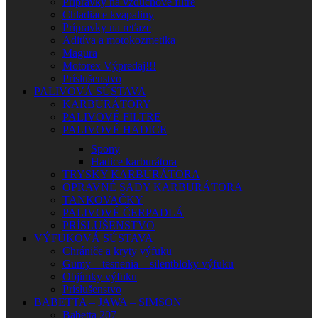
Prípravky na vzduchové filtre
Chladiace kvapaliny
Prípravky na reťaze
Aditíva a motokozmetika
Magura
Motorex Výpredaj!!!
Príslušenstvo
PALIVOVÁ SÚSTAVA
KARBURÁTORY
PALIVOVÉ FILTRE
PALIVOVÉ HADICE
Spony
Hadice karburátora
TRYSKY KARBURÁTORA
OPRAVNÉ SADY KARBURÁTORA
TANKOVAČKY
PALIVOVÉ ČERPADLÁ
PRÍSLUŠENSTVO
VÝFUKOVÁ SÚSTAVA
Chrániče a kryty výfuku
Gumy – tesnenia – silentbloky výfuku
Objímky výfuku
Príslušenstvo
BABETTA – JAWA – SIMSON
Babetta 207