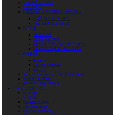
VODNÁ PUMPA
CHLADIČ
LOŽISKÁ A GUFERÁ MOTORA
LOŽISKÁ MOTORA
GUFERÁ MOTORA
FILTRE
OLEJOVÉ
VZDUCHOVÉ
KRYTY VZDUCH. FILTROV
HLAVICE OLEJ. FILTROV
POHON
Remene
Valčeky variátora
Variátor
ŠTARTOVANIE / ZAPAĽOVANIE
KARBURÁTOR
ZÁTKY / SKRUTKY
OLEJE A MAZIVÁ
2T Oleje
4T Oleje
Prevodové oleje
Tlmičové oleje
Brzdové kvapaliny