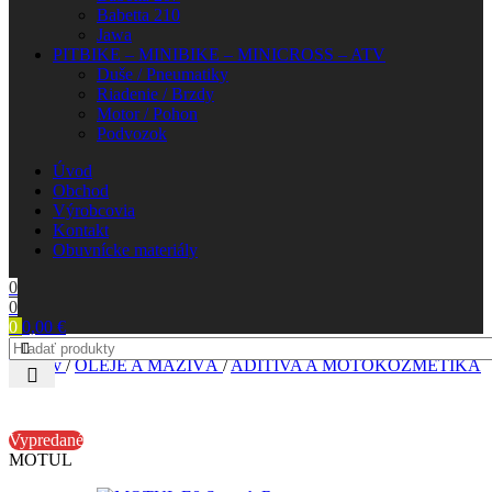
Babetta 210
Jawa
PITBIKE – MINIBIKE – MINICROSS – ATV
Duše / Pneumatiky
Riadenie / Brzdy
Motor / Pohon
Podvozok
Úvod
Obchod
Výrobcovia
Kontakt
Obuvnícke materiály
0
0
0
0,00
€
Domov
/
OLEJE A MAZIVÁ
/
ADITÍVA A MOTOKOZMETIKA
Vypredané
MOTUL