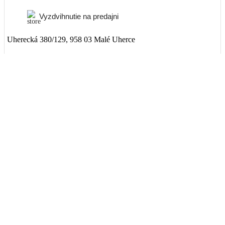
Vyzdvihnutie na predajni
Uherecká 380/129, 958 03 Malé Uherce
ZADARMO
Packeta
Nad 99€ doručenie ZADARMO
1-3 dni
3,90€
DPD
Nad 99€ doručenie ZADARMO