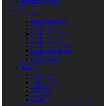
SKRUTKY / DOPLNKY
KAPOTÁŽ
MOTOR
TESNENIA
Kompletné sady tesnení
Horné sady tesnení
Tesnenia pod hlavu
Tesnenia pod veko hlavy
Tesnenia krytu spojky
Tesnenia bloku spojky
Tesnenia krytu zapaľovania
Tesnenia bloku zapaľovania
Tesnenia výfuku
Tesnenia karburátora
ROZVODOVÉ REŤAZE
SPOJKA
Spojkové lamely
Spojkové plechy
Spojkové pružiny
Spojkové sady
Piestik spojky
Pumpa spojky
Tesnenia
OPRAVNÁ SADA POD VÝVOD. KOLIEČKO