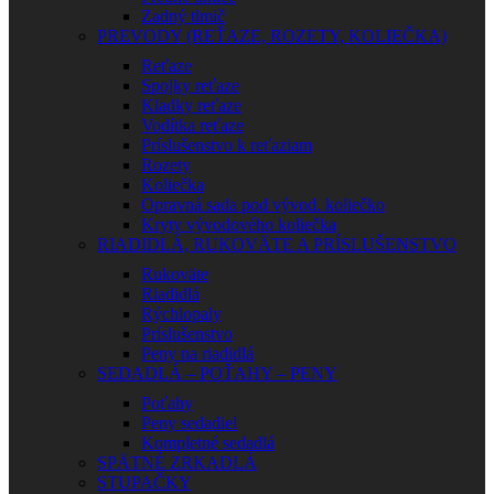
Zadný tlmič
PREVODY (REŤAZE, ROZETY, KOLIEČKA)
Reťaze
Spojky reťaze
Kladky reťaze
Vodítka reťaze
Príslušenstvo k reťaziam
Rozety
Koliečka
Opravná sada pod vývod. koliečko
Kryty vývodového koliečka
RIADIDLÁ, RUKOVÄTE A PRÍSLUŠENSTVO
Rukoväte
Riadidlá
Rýchlopaly
Príslušenstvo
Peny na riadidlá
SEDADLÁ – POŤAHY – PENY
Poťahy
Peny sedadiel
Kompletné sedadlá
SPÄTNÉ ZRKADLÁ
STUPAČKY