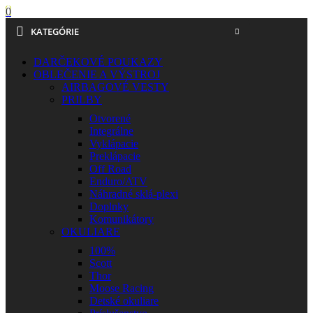
0
KATEGÓRIE
DARČEKOVÉ POUKAZY
OBLEČENIE A VÝSTROJ
AIRBAGOVÉ VESTY
PRILBY
Otvorené
Integrálne
Vyklápacie
Preklápacie
Off Road
Enduro/ATV
Náhradné sklá-plexi
Doplnky
Komunikátory
OKULIARE
100%
Scott
Thor
Moose Racing
Detské okuliare