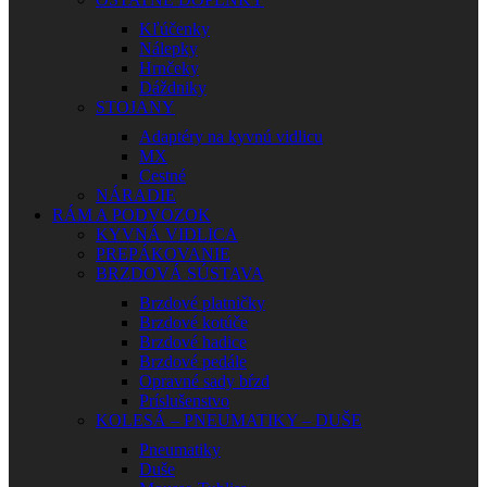
Kľúčenky
Nálepky
Hrnčeky
Dáždniky
STOJANY
Adaptéry na kyvnú vidlicu
MX
Cestné
NÁRADIE
RÁM A PODVOZOK
KYVNÁ VIDLICA
PREPÁKOVANIE
BRZDOVÁ SÚSTAVA
Brzdové platničky
Brzdové kotúče
Brzdové hadice
Brzdové pedále
Opravné sady bŕzd
Príslušenstvo
KOLESÁ – PNEUMATIKY – DUŠE
Pneumatiky
Duše