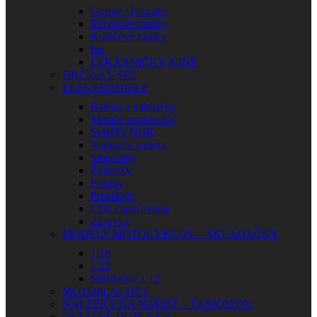
Gurtne / Popruhy
Reťazové zámky
Kotúčové zámky
Iné
LEKÁRNIČKY A INÉ
DRŽIAKY ŠPZ
ELEKTRODIELY
Batérie a nabíjačky
Merače motohodín
Sviečky NGK
Vypínače motora
Smerovky
Žiarovky
Poistky
Prepínače
CDI Zapaľovanie
Zásuvky
MODELY MOTOCYKLOV – SKLADAČKY
1:18
1:12
Skladačky 1:12
MOTOPLACHTY
NÁLEPKY NA NÁDRŽ – TANKPADY
OSTATNÉ DOPLNKY