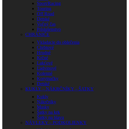
Sport/Racing
Touring
Off Road
Detské
Voľný čas
Príslušenstvo
CHRÁNIČE
Vkladacie do oblečenia
Chrbtové
Hrudné
Krčné
Lakťové
Ľadvinové
Kolenné
Korytnačky
Detské
KUKLY – NÁKRČNÍKY – ŠATKY
Kukly
Nákrčníky
Masky
Šatky na krk
Šatky na hlavu
NÁVLEKY – PODKOLIENKY