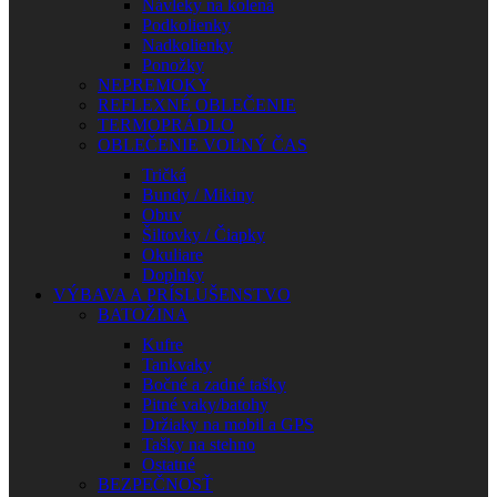
Návleky na kolená
Podkolienky
Nadkolienky
Ponožky
NEPREMOKY
REFLEXNÉ OBLEČENIE
TERMOPRÁDLO
OBLEČENIE VOĽNÝ ČAS
Tričká
Bundy / Mikiny
Obuv
Šiltovky / Čiapky
Okuliare
Doplnky
VÝBAVA A PRÍSLUŠENSTVO
BATOŽINA
Kufre
Tankvaky
Bočné a zadné tašky
Pitné vaky/batohy
Držiaky na mobil a GPS
Tašky na stehno
Ostatné
BEZPEČNOSŤ