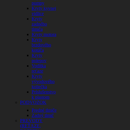
pumpy
Kryty kyvnej
vidlice
Kryty
zadného
tlmiča
Kryty motora
Kryty
brzdového
kotúča
Kryty
polepov
Vodítka
reťaze
Kryty
vývodového
koliečka
Príslušenstvo
k plastom
PODVOZOK
Predné tlmiče
Zadný tlmič
PREVODY
(REŤAZE,