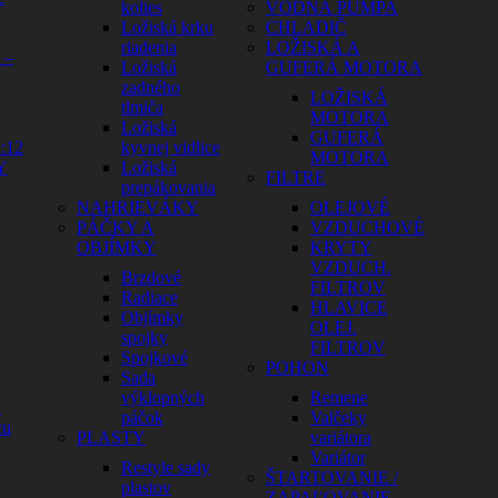
kolies
VODNÁ PUMPA
Ložiská krku
CHLADIČ
riadenia
LOŽISKÁ A
 –
Ložiská
GUFERÁ MOTORA
zadného
LOŽISKÁ
tlmiča
MOTORA
Ložiská
GUFERÁ
:12
kyvnej vidlice
MOTORA
Y
Ložiská
FILTRE
prepákovania
NAHRIEVÁKY
OLEJOVÉ
PÁČKY A
VZDUCHOVÉ
OBJÍMKY
KRYTY
VZDUCH.
Brzdové
FILTROV
Radiace
HLAVICE
Objímky
OLEJ.
spojky
FILTROV
Spojkové
POHON
Sada
výklopných
Remene
a
páčok
Valčeky
cu
PLASTY
variátora
Variátor
Restyle sady
ŠTARTOVANIE /
plastov
ZAPAĽOVANIE