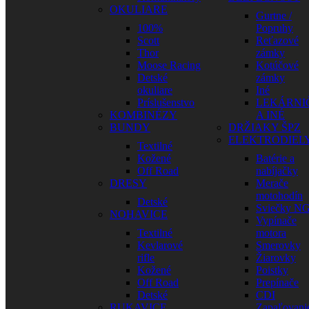
OKULIARE
Gurtne /
100%
Popruhy
Scott
Reťazové
Thor
zámky
Moose Racing
Kotúčové
Detské
zámky
okuliare
Iné
Príslušenstvo
LEKÁRNI
KOMBINÉZY
A INÉ
BUNDY
DRŽIAKY ŠPZ
ELEKTRODIEL
Textilné
Kožené
Batérie a
Off Road
nabíjačky
DRESY
Merače
motohodín
Detské
Sviečky N
NOHAVICE
Vypínače
Textilné
motora
Kevlarové
Smerovky
rifle
Žiarovky
Kožené
Poistky
Off Road
Prepínače
Detské
CDI
RUKAVICE
Zapaľovani