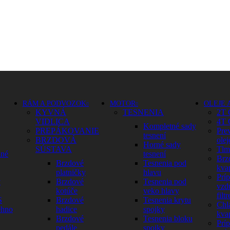
RÁM A PODVOZOK
MOTOR
OLEJE 
KYVNÁ
TESNENIA
2T 
VIDLICA
4T 
Kompletné sady
PREPÁKOVANIE
Pre
tesnení
BRZDOVÁ
olej
Horné sady
SÚSTAVA
Tlm
dné
tesnení
Brz
Brzdové
Tesnenia pod
kva
platničky
hlavu
Prí
y
Brzdové
Tesnenia pod
vzd
kotúče
veko hlavy
filtr
S
Brzdové
Tesnenia krytu
Chl
ehno
hadice
spojky
kva
Brzdové
Tesnenia bloku
Prí
pedále
spojky