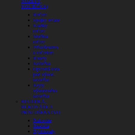
ROZETY,
KOLIEČKA)
Reťaze
Spojky reťaze
Kladky
reťaze
Vodítka
reťaze
Príslušenstvo
k reťaziam
Rozety
Koliečka
Opravná sada
pod vývod.
koliečko
Kryty
vývodového
koliečka
RIADIDLÁ,
RUKOVÄTE A
PRÍSLUŠENSTVO
Rukoväte
Riadidlá
Rýchlopaly