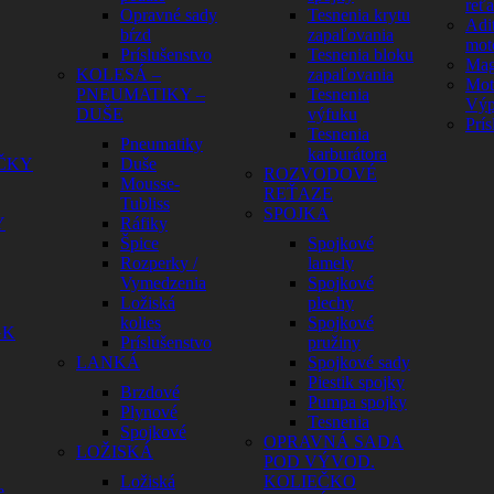
reť
Opravné sady
Tesnenia krytu
Adit
bŕzd
zapaľovania
mot
Príslušenstvo
Tesnenia bloku
Mag
KOLESÁ –
zapaľovania
Mot
PNEUMATIKY –
Tesnenia
Výp
DUŠE
výfuku
Prís
Tesnenia
Pneumatiky
karburátora
ČKY
Duše
ROZVODOVÉ
Mousse-
REŤAZE
Tubliss
SPOJKA
Y
Ráfiky
Špice
Spojkové
Rozperky /
lamely
Vymedzenia
Spojkové
Ložiská
plechy
kolies
Spojkové
GK
Príslušenstvo
pružiny
LANKÁ
Spojkové sady
Piestik spojky
Brzdové
Pumpa spojky
Plynové
Tesnenia
Spojkové
OPRAVNÁ SADA
LOŽISKÁ
POD VÝVOD.
Ložiská
KOLIEČKO
e