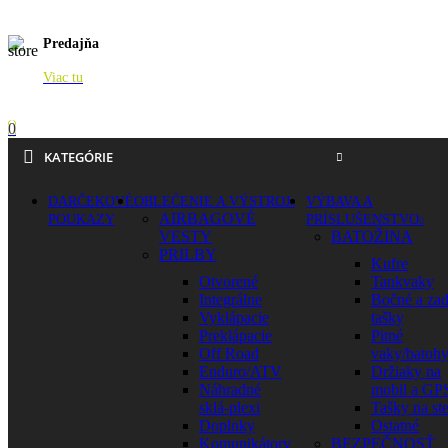
Predajňa
Viac tu
0
KATEGÓRIE
DARČEKOVÉ
OBLEČENIE A VÝSTROJ
VÝBAVA A
AIRBAGOVÉ
POUKAZY
PRÍSLUŠENSTVO
VESTY
BATOŽINA
PRILBY
Kufre
Otvorené
Tankvaky
Integrálne
Bočné a za
Vyklápacie
tašky
Preklápacie
Pitné
Off Road
vaky/batoh
Enduro/ATV
Držiaky na
Náhradné
mobil a GP
sklá-plexi
Tašky na st
Doplnky
Ostatné
Komunikátory
BEZPEČNOSŤ