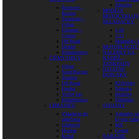
Zásuvky
Športové –
MODELY
Racing
MOTOCYKLOV
Turistické –
SKLADAČKY
Urban
Chopper –
1:18
Cruiser
1:12
Off Road
Skladačky 1
Detské
MOTOPLACHT
Príslušenstvo
NÁLEPKY NA
ČIŽMY/OBUV
NÁDRŽ –
TANKPADY
Urban
OSTATNÉ
Sport/Racing
DOPLNKY
Touring
Off Road
Kľúčenky
Detské
Nálepky
Voľný čas
Hrnčeky
Príslušenstvo
Dáždniky
CHRÁNIČE
STOJANY
Vkladacie do
Adaptéry n
oblečenia
kyvnú vidli
Chrbtové
MX
Hrudné
Cestné
Krčné
NÁRADIE