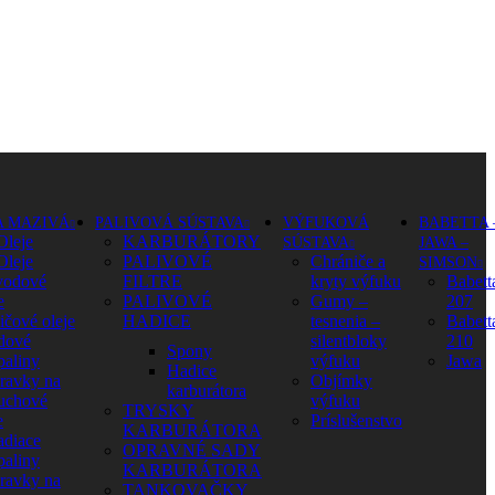
A MAZIVÁ
PALIVOVÁ SÚSTAVA
VÝFUKOVÁ
BABETTA 
Oleje
KARBURÁTORY
SÚSTAVA
JAWA –
Oleje
PALIVOVÉ
Chrániče a
SIMSON
vodové
FILTRE
kryty výfuku
Babett
e
PALIVOVÉ
Gumy –
207
ičové oleje
HADICE
tesnenia –
Babett
dové
silentbloky
210
Spony
paliny
výfuku
Jawa
Hadice
pravky na
Objímky
karburátora
uchové
výfuku
TRYSKY
e
Príslušenstvo
KARBURÁTORA
adiace
OPRAVNÉ SADY
paliny
KARBURÁTORA
pravky na
TANKOVAČKY