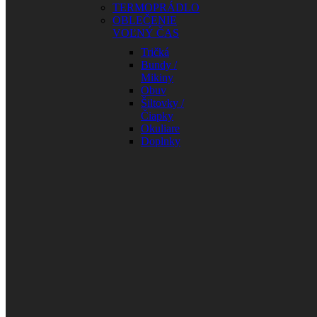
TERMOPRÁDLO
OBLEČENIE
VOĽNÝ ČAS
Tričká
Bundy /
Mikiny
Obuv
Šiltovky /
Čiapky
Okuliare
Doplnky