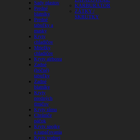
Sady plastov
KARBURÁTOR
Predné
ZÁTKY /
blatníky
SKRUTKY
Predné
tabuľky a
masky
Kryty
chladičov
Mriežky
chladičov
Kryty airboxu
Zadné
(bočné)
tabuľky
Zadné
blatníky
Kryty
predných
tlmičov
Kryty rámu
Chrániče
páčok
Kryty spojky
a zapaľovania
Kryty vodnej