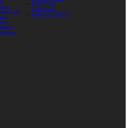
aze
PALIVOVÉ
íva a
ČERPADLÁ
okozmetika
PRÍSLUŠENSTVO
ura
orex
redaj!!!
lušenstvo