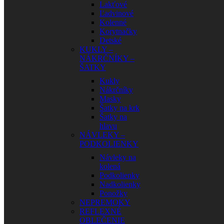
Lakťové
Ľadvinové
Kolenné
Korytnačky
Detské
KUKLY –
NÁKRČNÍKY –
ŠATKY
Kukly
Nákrčníky
Masky
Šatky na krk
Šatky na
hlavu
NÁVLEKY –
PODKOLIENKY
Návleky na
kolená
Podkolienky
Nadkolienky
Ponožky
NEPREMOKY
REFLEXNÉ
OBLEČENIE