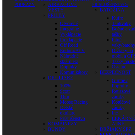
AIRBAGOVÉ
POUKAZY
PRÍSLUŠENSTVO
VESTY
BATOŽINA
PRILBY
Kufre
Otvorené
Tankvaky
Integrálne
Bočné a za
Vyklápacie
tašky
Preklápacie
Pitné
Off Road
vaky/batoh
Enduro/ATV
Držiaky na
Náhradné
mobil a GP
sklá-plexi
Tašky na st
Doplnky
Ostatné
Komunikátory
BEZPEČNOSŤ
OKULIARE
Gurtne /
100%
Popruhy
Scott
Reťazové
Thor
zámky
Moose Racing
Kotúčové
Detské
zámky
okuliare
Iné
Príslušenstvo
LEKÁRNI
KOMBINÉZY
A INÉ
BUNDY
DRŽIAKY ŠPZ
ELEKTRODIEL