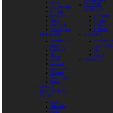
TANKPADY
Urban
OSTATNÉ
Sport/Racing
DOPLNKY
Touring
Off Road
Kľúčenky
Detské
Nálepky
Voľný čas
Hrnčeky
Príslušenstvo
Dáždniky
CHRÁNIČE
STOJANY
Vkladacie do
Adaptéry n
oblečenia
kyvnú vidli
Chrbtové
MX
Hrudné
Cestné
Krčné
NÁRADIE
Lakťové
Ľadvinové
Kolenné
Korytnačky
Detské
KUKLY –
NÁKRČNÍKY –
ŠATKY
Kukly
Nákrčníky
Masky