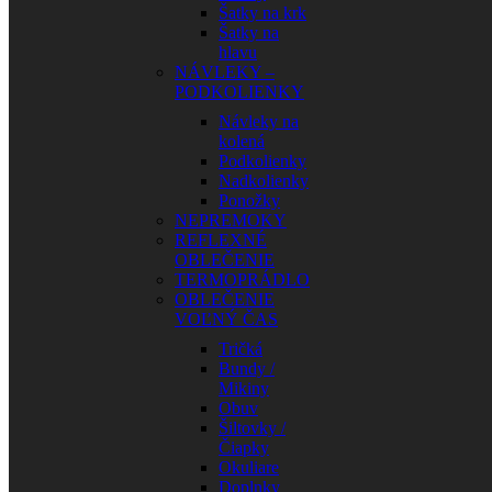
Šatky na krk
Šatky na
hlavu
NÁVLEKY –
PODKOLIENKY
Návleky na
kolená
Podkolienky
Nadkolienky
Ponožky
NEPREMOKY
REFLEXNÉ
OBLEČENIE
TERMOPRÁDLO
OBLEČENIE
VOĽNÝ ČAS
Tričká
Bundy /
Mikiny
Obuv
Šiltovky /
Čiapky
Okuliare
Doplnky