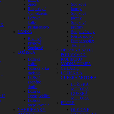
Špice
Spojkové
Rozperky /
lamely
Vymedzenia
Spojkové
Ložiská
plechy
kolies
Spojkové
GK
Príslušenstvo
pružiny
LANKÁ
Spojkové sady
Piestik spojky
Brzdové
Pumpa spojky
Plynové
Tesnenia
Spojkové
OPRAVNÁ SADA
LOŽISKÁ
POD VÝVOD.
Ložiská
KOLIEČKO
e
kolies
VODNÁ PUMPA
Ložiská krku
CHLADIČ
riadenia
LOŽISKÁ A
 –
Ložiská
GUFERÁ MOTORA
zadného
LOŽISKÁ
tlmiča
MOTORA
Ložiská
GUFERÁ
:12
kyvnej vidlice
MOTORA
Y
Ložiská
FILTRE
prepákovania
NAHRIEVÁKY
OLEJOVÉ