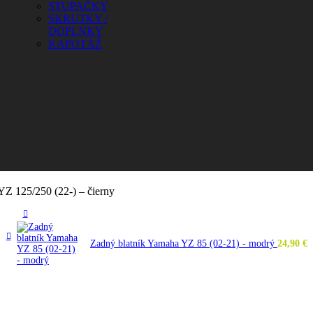
STUPAČKY
SKRUTKY /
DOPLNKY
KAPOTÁŽ
YZ 125/250 (22-) – čierny
Zadný blatník Yamaha YZ 85 (02-21) - modrý
24,90
€