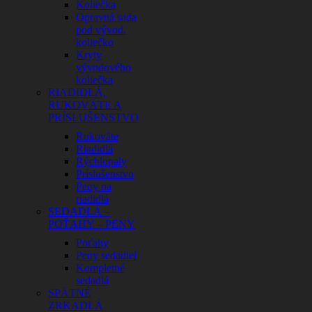
Koliečka
Opravná sada
pod vývod.
koliečko
Kryty
vývodového
koliečka
RIADIDLÁ,
RUKOVÄTE A
PRÍSLUŠENSTVO
Rukoväte
Riadidlá
Rýchlopaly
Príslušenstvo
Peny na
riadidlá
SEDADLÁ –
POŤAHY – PENY
Poťahy
Peny sedadiel
Kompletné
sedadlá
SPÄTNÉ
ZRKADLÁ