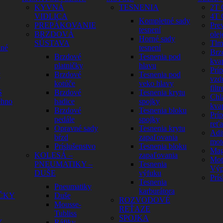
KYVNÁ
TESNENIA
2T 
VIDLICA
4T 
Kompletné sady
PREPÁKOVANIE
Pre
tesnení
BRZDOVÁ
olej
Horné sady
SÚSTAVA
Tlm
dné
tesnení
Brz
Brzdové
Tesnenia pod
kva
platničky
hlavu
Prí
y
Brzdové
Tesnenia pod
vzd
kotúče
veko hlavy
filtr
S
Brzdové
Tesnenia krytu
Chl
ehno
hadice
spojky
kva
Brzdové
Tesnenia bloku
Prí
pedále
spojky
reť
Opravné sady
Tesnenia krytu
Adit
bŕzd
zapaľovania
mot
Príslušenstvo
Tesnenia bloku
Mag
KOLESÁ –
zapaľovania
Mot
PNEUMATIKY –
Tesnenia
Výp
DUŠE
výfuku
Prís
Tesnenia
Pneumatiky
karburátora
ČKY
Duše
ROZVODOVÉ
Mousse-
REŤAZE
Tubliss
SPOJKA
Y
Ráfiky