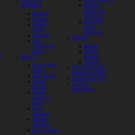
PÁČKY A
VZDUCHOVÉ
OBJÍMKY
KRYTY
VZDUCH.
Brzdové
FILTROV
Radiace
HLAVICE
Objímky
OLEJ.
spojky
FILTROV
Spojkové
POHON
Sada
výklopných
Remene
a
páčok
Valčeky
cu
PLASTY
variátora
Variátor
Restyle sady
ŠTARTOVANIE /
plastov
ZAPAĽOVANIE
Sady plastov
KARBURÁTOR
Predné
ZÁTKY /
blatníky
SKRUTKY
Predné
tabuľky a
masky
Kryty
chladičov
Mriežky
chladičov
Kryty airboxu