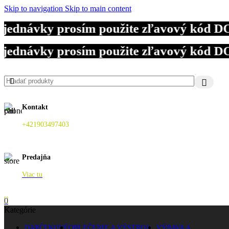
Skip to navigation
Skip to main content
návky prosím použite zľavový kód DOVOL
návky prosím použite zľavový kód DOVOL
návky prosím použite zľavový kód DOVOL
Kontakt
+421903497403
Predajňa
Viac tu
0
Kategórie
DARČEKOVÉ
OBLEČENIE A VÝSTROJ
VÝBAVA A