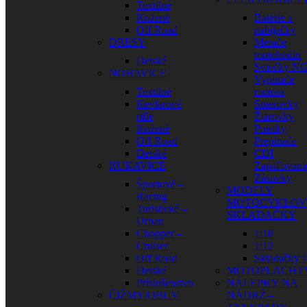
Textilné
Kožené
Batérie a
Off Road
nabíjačky
DRESY
Merače
motohodín
Detské
Sviečky N
NOHAVICE
Vypínače
Textilné
motora
Kevlarové
Smerovky
rifle
Žiarovky
Kožené
Poistky
Off Road
Prepínače
Detské
CDI
RUKAVICE
Zapaľovani
Zásuvky
Športové –
MODELY
Racing
MOTOCYKLOV
Turistické –
SKLADAČKY
Urban
Chopper –
1:18
Cruiser
1:12
Off Road
Skladačky 1
Detské
MOTOPLACHT
Príslušenstvo
NÁLEPKY NA
ČIŽMY/OBUV
NÁDRŽ –