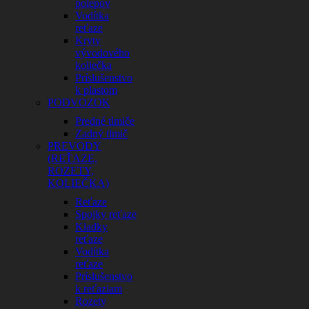
polepov
Vodítka
reťaze
Kryty
vývodového
koliečka
Príslušenstvo
k plastom
PODVOZOK
Predné tlmiče
Zadný tlmič
PREVODY
(REŤAZE,
ROZETY,
KOLIEČKA)
Reťaze
Spojky reťaze
Kladky
reťaze
Vodítka
reťaze
Príslušenstvo
k reťaziam
Rozety