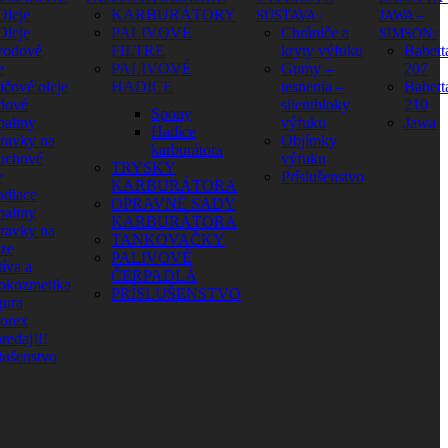
Oleje
KARBURÁTORY
SÚSTAVA
JAWA –
Oleje
PALIVOVÉ
Chrániče a
SIMSON
vodové
FILTRE
kryty výfuku
Babett
e
PALIVOVÉ
Gumy –
207
ičové oleje
HADICE
tesnenia –
Babett
dové
silentbloky
210
Spony
paliny
výfuku
Jawa
Hadice
pravky na
Objímky
karburátora
uchové
výfuku
TRYSKY
e
Príslušenstvo
KARBURÁTORA
adiace
OPRAVNÉ SADY
paliny
KARBURÁTORA
pravky na
TANKOVAČKY
aze
PALIVOVÉ
íva a
ČERPADLÁ
okozmetika
PRÍSLUŠENSTVO
ura
orex
redaj!!!
lušenstvo