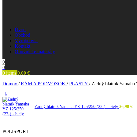
Úvod
Obchod
Výrobcovia
Kontakt
Obuvnícke materiály
0
0
0
items
0,00
€
Domov
/
RÁM A PODVOZOK
/
PLASTY
/
Zadný blatník Yamaha 
Zadný blatník Yamaha YZ 125/250 (22-) - biely
26,90
€
POLISPORT