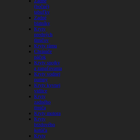
Zadné
(bočné)
tabuľky
Zadné
blatníky
Kryty
predných
tlmičov
Kryty rámu
Chrániče
páčok
Kryty spojky
a zapaľovania
Kryty vodnej
pumpy
Kryty kyvnej
vidlice
Kryty
zadného
tlmiča
Kryty motora
Kryty
brzdového
kotúča
Kryty