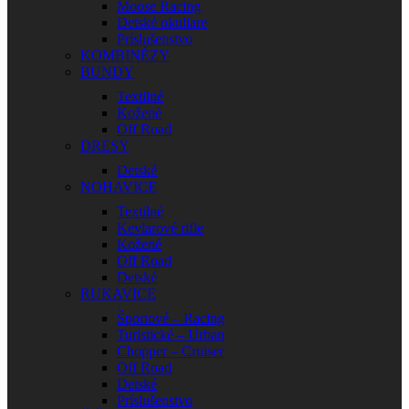
Moose Racing
Detské okuliare
Príslušenstvo
KOMBINÉZY
BUNDY
Textilné
Kožené
Off Road
DRESY
Detské
NOHAVICE
Textilné
Kevlarové rifle
Kožené
Off Road
Detské
RUKAVICE
Športové – Racing
Turistické – Urban
Chopper – Cruiser
Off Road
Detské
Príslušenstvo