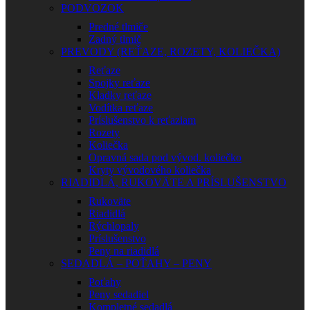
PODVOZOK
Predné tlmiče
Zadný tlmič
PREVODY (REŤAZE, ROZETY, KOLIEČKA)
Reťaze
Spojky reťaze
Kladky reťaze
Vodítka reťaze
Príslušenstvo k reťaziam
Rozety
Koliečka
Opravná sada pod vývod. koliečko
Kryty vývodového koliečka
RIADIDLÁ, RUKOVÄTE A PRÍSLUŠENSTVO
Rukoväte
Riadidlá
Rýchlopaly
Príslušenstvo
Peny na riadidlá
SEDADLÁ – POŤAHY – PENY
Poťahy
Peny sedadiel
Kompletné sedadlá