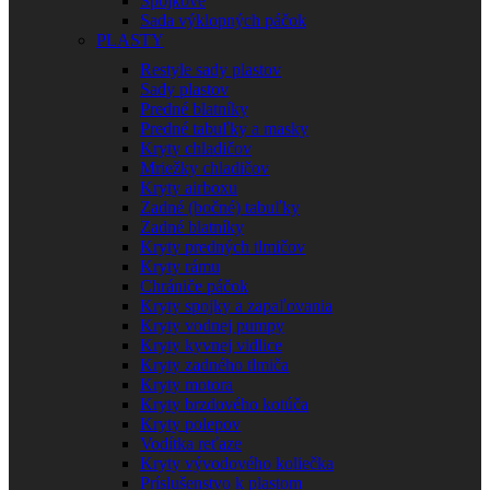
Spojkové
Sada výklopných páčok
PLASTY
Restyle sady plastov
Sady plastov
Predné blatníky
Predné tabuľky a masky
Kryty chladičov
Mriežky chladičov
Kryty airboxu
Zadné (bočné) tabuľky
Zadné blatníky
Kryty predných tlmičov
Kryty rámu
Chrániče páčok
Kryty spojky a zapaľovania
Kryty vodnej pumpy
Kryty kyvnej vidlice
Kryty zadného tlmiča
Kryty motora
Kryty brzdového kotúča
Kryty polepov
Vodítka reťaze
Kryty vývodového koliečka
Príslušenstvo k plastom