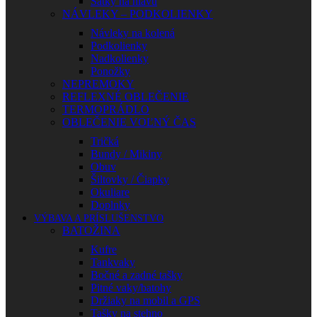
Šatky na hlavu
NÁVLEKY – PODKOLIENKY
Návleky na kolená
Podkolienky
Nadkolienky
Ponožky
NEPREMOKY
REFLEXNÉ OBLEČENIE
TERMOPRÁDLO
OBLEČENIE VOĽNÝ ČAS
Tričká
Bundy / Mikiny
Obuv
Šiltovky / Čiapky
Okuliare
Doplnky
VÝBAVA A PRÍSLUŠENSTVO
BATOŽINA
Kufre
Tankvaky
Bočné a zadné tašky
Pitné vaky/batohy
Držiaky na mobil a GPS
Tašky na stehno