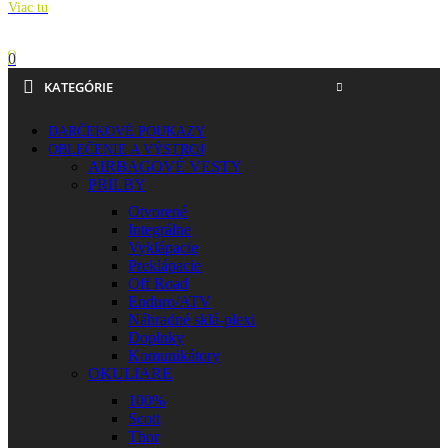
Viac tu
0
KATEGÓRIE
DARČEKOVÉ POUKAZY
OBLEČENIE A VÝSTROJ
AIRBAGOVÉ VESTY
PRILBY
Otvorené
Integrálne
Vyklápacie
Preklápacie
Off Road
Enduro/ATV
Náhradné sklá-plexi
Doplnky
Komunikátory
OKULIARE
100%
Scott
Thor