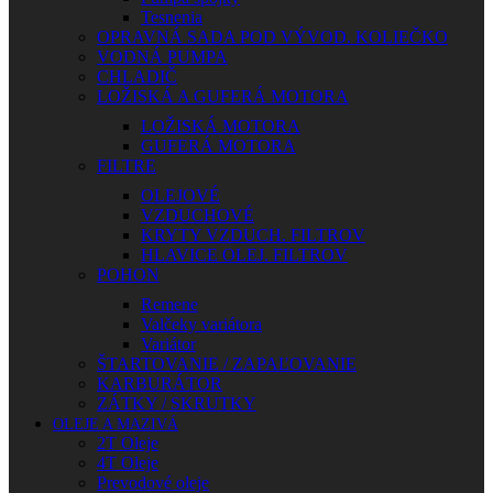
Tesnenia
OPRAVNÁ SADA POD VÝVOD. KOLIEČKO
VODNÁ PUMPA
CHLADIČ
LOŽISKÁ A GUFERÁ MOTORA
LOŽISKÁ MOTORA
GUFERÁ MOTORA
FILTRE
OLEJOVÉ
VZDUCHOVÉ
KRYTY VZDUCH. FILTROV
HLAVICE OLEJ. FILTROV
POHON
Remene
Valčeky variátora
Variátor
ŠTARTOVANIE / ZAPAĽOVANIE
KARBURÁTOR
ZÁTKY / SKRUTKY
OLEJE A MAZIVÁ
2T Oleje
4T Oleje
Prevodové oleje