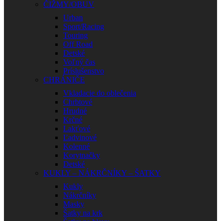
ČIŽMY/OBUV
Urban
Sport/Racing
Touring
Off Road
Detské
Voľný čas
Príslušenstvo
CHRÁNIČE
Vkladacie do oblečenia
Chrbtové
Hrudné
Krčné
Lakťové
Ľadvinové
Kolenné
Korytnačky
Detské
KUKLY – NÁKRČNÍKY – ŠATKY
Kukly
Nákrčníky
Masky
Šatky na krk