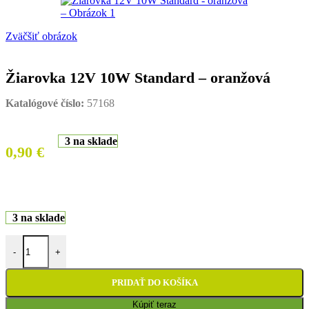
Zväčšiť obrázok
Žiarovka 12V 10W Standard – oranžová
Katalógové číslo:
57168
3 na sklade
0,90
€
3 na sklade
množstvo Žiarovka 12V 10W Standard - oranžová
-
+
PRIDAŤ DO KOŠÍKA
Kúpiť teraz