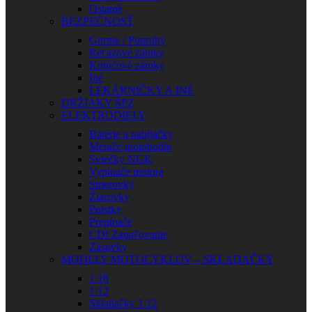
Ostatné
BEZPEČNOSŤ
Gurtne / Popruhy
Reťazové zámky
Kotúčové zámky
Iné
LEKÁRNIČKY A INÉ
DRŽIAKY ŠPZ
ELEKTRODIELY
Batérie a nabíjačky
Merače motohodín
Sviečky NGK
Vypínače motora
Smerovky
Žiarovky
Poistky
Prepínače
CDI Zapaľovanie
Zásuvky
MODELY MOTOCYKLOV – SKLADAČKY
1:18
1:12
Skladačky 1:12