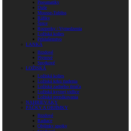
Pneumatiky
Duše
Mousse-Tubliss
Ráfiky
Špice
Rozperky / Vymedzenia
Ložiská kolies
Príslušenstvo
LANKÁ
Brzdové
Plynové
Spojkové
LOŽISKÁ
Ložiská kolies
Ložiská krku riadenia
Ložiská zadného tlmiča
Ložiská kyvnej vidlice
Ložiská prepákovania
NAHRIEVÁKY
PÁČKY A OBJÍMKY
Brzdové
Radiace
Objímky spojky