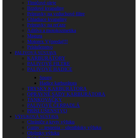
Tlmičové oleje
Brzdové kvapaliny
Prípravky na vzduchové filtre
Chladiace kvapaliny
Prípravky na reťaze
Aditíva a motokozmetika
Magura
Motorex Výpredaj!!!
Príslušenstvo
PALIVOVÁ SÚSTAVA
KARBURÁTORY
PALIVOVÉ FILTRE
PALIVOVÉ HADICE
Spony
Hadice karburátora
TRYSKY KARBURÁTORA
OPRAVNÉ SADY KARBURÁTORA
TANKOVAČKY
PALIVOVÉ ČERPADLÁ
PRÍSLUŠENSTVO
VÝFUKOVÁ SÚSTAVA
Chrániče a kryty výfuku
Gumy – tesnenia – silentbloky výfuku
Objímky výfuku