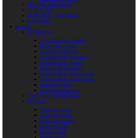
SPÄTNÉ ZRKADLÁ
STUPAČKY
SKRUTKY / DOPLNKY
KAPOTÁŽ
MOTOR
TESNENIA
Kompletné sady tesnení
Horné sady tesnení
Tesnenia pod hlavu
Tesnenia pod veko hlavy
Tesnenia krytu spojky
Tesnenia bloku spojky
Tesnenia krytu zapaľovania
Tesnenia bloku zapaľovania
Tesnenia výfuku
Tesnenia karburátora
ROZVODOVÉ REŤAZE
SPOJKA
Spojkové lamely
Spojkové plechy
Spojkové pružiny
Spojkové sady
Piestik spojky
Pumpa spojky