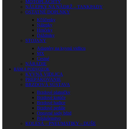
MOTOPLACHTY
NÁLEPKY NA NÁDRŽ – TANKPADY
OSTATNÉ DOPLNKY
Kľúčenky
Nálepky
Hrnčeky
Dáždniky
STOJANY
Adaptéry na kyvnú vidlicu
MX
Cestné
NÁRADIE
RÁM A PODVOZOK
KYVNÁ VIDLICA
PREPÁKOVANIE
BRZDOVÁ SÚSTAVA
Brzdové platničky
Brzdové kotúče
Brzdové hadice
Brzdové pedále
Opravné sady bŕzd
Príslušenstvo
KOLESÁ – PNEUMATIKY – DUŠE