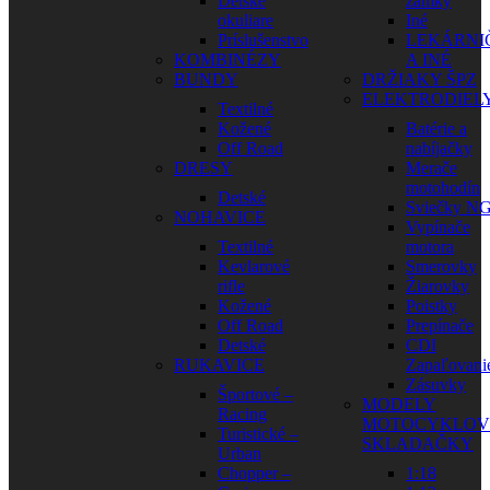
Detské
zámky
okuliare
Iné
Príslušenstvo
LEKÁRNI
KOMBINÉZY
A INÉ
BUNDY
DRŽIAKY ŠPZ
ELEKTRODIEL
Textilné
Kožené
Batérie a
Off Road
nabíjačky
DRESY
Merače
motohodín
Detské
Sviečky N
NOHAVICE
Vypínače
Textilné
motora
Kevlarové
Smerovky
rifle
Žiarovky
Kožené
Poistky
Off Road
Prepínače
Detské
CDI
RUKAVICE
Zapaľovani
Zásuvky
Športové –
MODELY
Racing
MOTOCYKLOV
Turistické –
SKLADAČKY
Urban
Chopper –
1:18