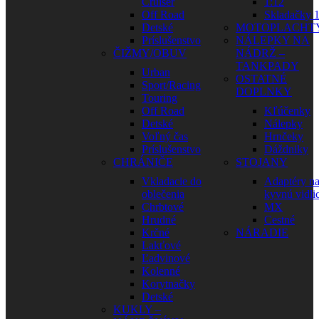
Cruiser
1:12
Off Road
Skladačky 1
Detské
MOTOPLACHT
Príslušenstvo
NÁLEPKY NA
ČIŽMY/OBUV
NÁDRŽ –
TANKPADY
Urban
OSTATNÉ
Sport/Racing
DOPLNKY
Touring
Off Road
Kľúčenky
Detské
Nálepky
Voľný čas
Hrnčeky
Príslušenstvo
Dáždniky
CHRÁNIČE
STOJANY
Vkladacie do
Adaptéry n
oblečenia
kyvnú vidli
Chrbtové
MX
Hrudné
Cestné
Krčné
NÁRADIE
Lakťové
Ľadvinové
Kolenné
Korytnačky
Detské
KUKLY –