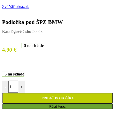
Zväčšiť obrázok
Podložka pod ŠPZ BMW
Katalógové číslo:
56058
5 na sklade
4,90
€
5 na sklade
množstvo Podložka pod ŠPZ BMW
-
+
PRIDAŤ DO KOŠÍKA
Kúpiť teraz