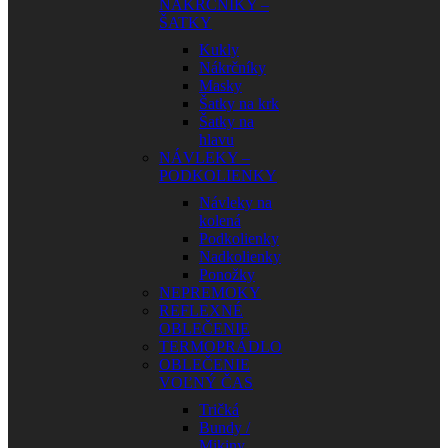
NÁKRČNÍKY –
ŠATKY
Kukly
Nákrčníky
Masky
Šatky na krk
Šatky na
hlavu
NÁVLEKY –
PODKOLIENKY
Návleky na
kolená
Podkolienky
Nadkolienky
Ponožky
NEPREMOKY
REFLEXNÉ
OBLEČENIE
TERMOPRÁDLO
OBLEČENIE
VOĽNÝ ČAS
Tričká
Bundy /
Mikiny