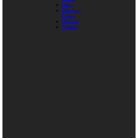
Obuv
Šiltovky /
Čiapky
Okuliare
Doplnky