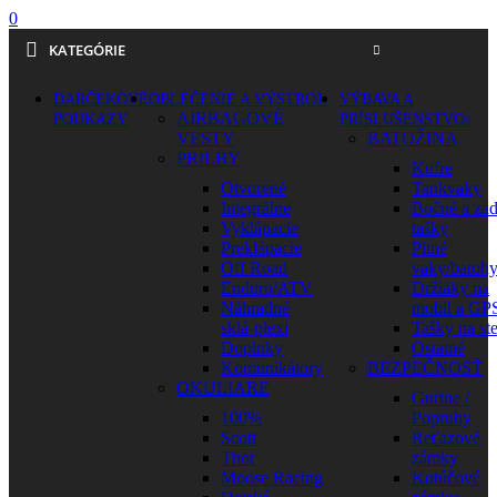
0
KATEGÓRIE
DARČEKOVÉ
OBLEČENIE A VÝSTROJ
VÝBAVA A
AIRBAGOVÉ
POUKAZY
PRÍSLUŠENSTVO
VESTY
BATOŽINA
PRILBY
Kufre
Otvorené
Tankvaky
Integrálne
Bočné a za
Vyklápacie
tašky
Preklápacie
Pitné
Off Road
vaky/batoh
Enduro/ATV
Držiaky na
Náhradné
mobil a GP
sklá-plexi
Tašky na st
Doplnky
Ostatné
Komunikátory
BEZPEČNOSŤ
OKULIARE
Gurtne /
100%
Popruhy
Scott
Reťazové
Thor
zámky
Moose Racing
Kotúčové