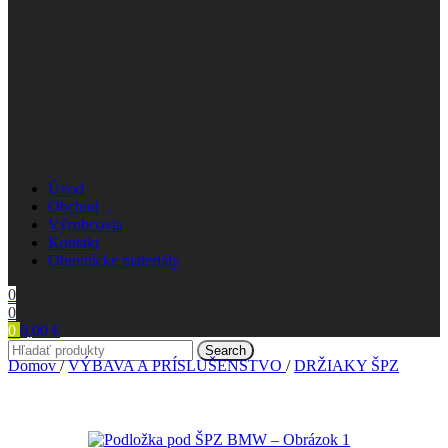
Úvod
Obchod
Výrobcovia
Kontakt
Obuvnícke materiály
0
0
0
0,00
€
Search
Domov
/
VÝBAVA A PRÍSLUŠENSTVO
/
DRŽIAKY ŠPZ