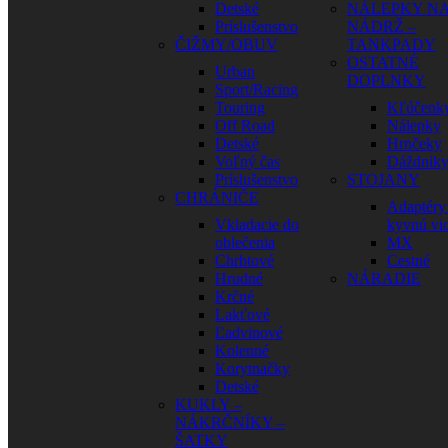
Detské
NÁLEPKY N
Príslušenstvo
NÁDRŽ –
ČIŽMY/OBUV
TANKPADY
OSTATNÉ
Urban
DOPLNKY
Sport/Racing
Touring
Kľúčenk
Off Road
Nálepky
Detské
Hrnčeky
Voľný čas
Dáždnik
Príslušenstvo
STOJANY
CHRÁNIČE
Adaptéry
Vkladacie do
kyvnú vid
oblečenia
MX
Chrbtové
Cestné
Hrudné
NÁRADIE
Krčné
Lakťové
Ľadvinové
Kolenné
Korytnačky
Detské
KUKLY –
NÁKRČNÍKY –
ŠATKY