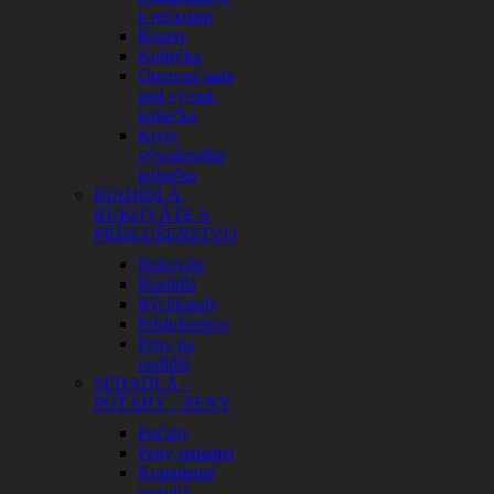
k reťaziam
Rozety
Koliečka
Opravná sada
pod vývod.
koliečko
Kryty
vývodového
koliečka
RIADIDLÁ,
RUKOVÄTE A
PRÍSLUŠENSTVO
Rukoväte
Riadidlá
Rýchlopaly
Príslušenstvo
Peny na
riadidlá
SEDADLÁ –
POŤAHY – PENY
Poťahy
Peny sedadiel
Kompletné
sedadlá