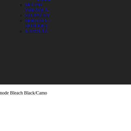
SPÄTNÉ
ZRKADLÁ
STUPAČKY
SKRUTKY /
DOPLNKY
KAPOTÁŽ
mode Bleach Black/Camo