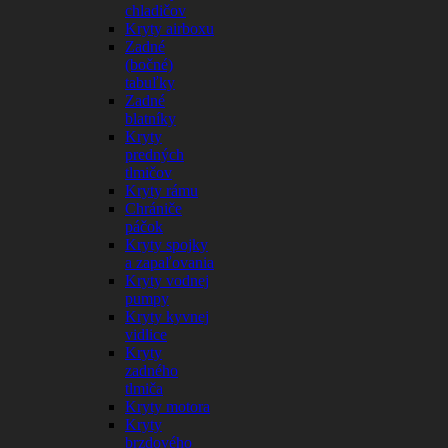
chladičov
Kryty airboxu
Zadné
(bočné)
tabuľky
Zadné
blatníky
Kryty
predných
tlmičov
Kryty rámu
Chrániče
páčok
Kryty spojky
a zapaľovania
Kryty vodnej
pumpy
Kryty kyvnej
vidlice
Kryty
zadného
tlmiča
Kryty motora
Kryty
brzdového