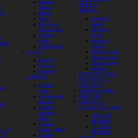
Mousse-
REŤAZE
Z
Tubliss
SPOJKA
ELY
Ráfiky
Špice
Spojkové
Rozperky /
lamely
Vymedzenia
Spojkové
Ložiská
plechy
n
kolies
Spojkové
 NGK
Príslušenstvo
pružiny
LANKÁ
Spojkové sady
Piestik spojky
y
Brzdové
Pumpa spojky
Plynové
Tesnenia
Spojkové
OPRAVNÁ SADA
e
LOŽISKÁ
POD VÝVOD.
Ložiská
KOLIEČKO
nie
kolies
VODNÁ PUMPA
Ložiská krku
CHLADIČ
riadenia
LOŽISKÁ A
V –
Ložiská
GUFERÁ MOTORA
Y
zadného
LOŽISKÁ
tlmiča
MOTORA
Ložiská
GUFERÁ
y 1:12
kyvnej vidlice
MOTORA
HTY
Ložiská
FILTRE