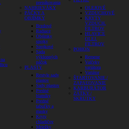
A
prepákovania
NAHRIEVÁKY
OLEJOVÉ
PÁČKY A
VZDUCHOVÉ
OBJÍMKY
KRYTY
VZDUCH.
Brzdové
FILTROV
y
Radiace
HLAVICE
Objímky
OLEJ.
spojky
FILTROV
y
Spojkové
POHON
Sada
výklopných
Remene
 na
páčok
Valčeky
licu
PLASTY
variátora
Variátor
Restyle sady
ŠTARTOVANIE /
plastov
ZAPAĽOVANIE
Sady plastov
KARBURÁTOR
Predné
ZÁTKY /
blatníky
SKRUTKY
Predné
tabuľky a
masky
Kryty
chladičov
Mriežky