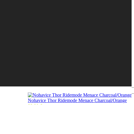
Nohavice Thor Ridemode Menace Charcoal/Orange
89,90
€
Späť k produktom
Dres Thor Launchmode Futura Black/Red
39,90
€