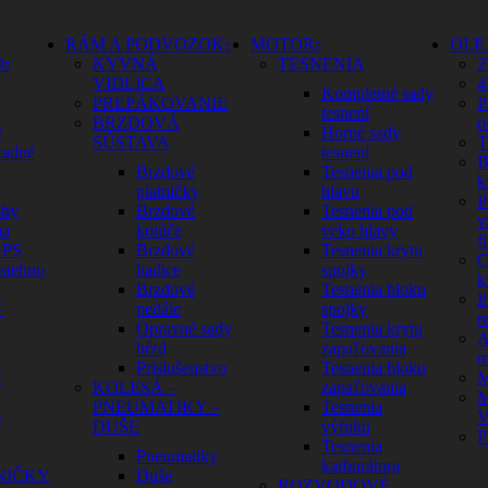
RÁM A PODVOZOK
MOTOR
OLE
O
KYVNÁ
TESNENIA
2
VIDLICA
4
Kompletné sady
PREPÁKOVANIE
P
tesnení
BRZDOVÁ
o
y
Horné sady
SÚSTAVA
T
zadné
tesnení
B
Brzdové
Tesnenia pod
k
platničky
hlavu
P
ohy
Brzdové
Tesnenia pod
v
na
kotúče
veko hlavy
fi
GPS
Brzdové
Tesnenia krytu
C
 stehno
hadice
spojky
k
Brzdové
Tesnenia bloku
P
Ť
pedále
spojky
r
Opravné sady
Tesnenia krytu
A
bŕzd
zapaľovania
m
Príslušenstvo
Tesnenia bloku
é
M
KOLESÁ –
zapaľovania
M
PNEUMATIKY –
Tesnenia
é
V
DUŠE
výfuku
P
Tesnenia
Pneumatiky
karburátora
NIČKY
Duše
ROZVODOVÉ