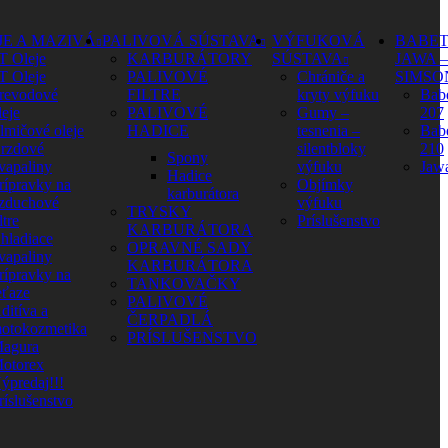
JE A MAZIVÁ
PALIVOVÁ SÚSTAVA
VÝFUKOVÁ
BABET
T Oleje
KARBURÁTORY
SÚSTAVA
JAWA –
T Oleje
PALIVOVÉ
Chrániče a
SIMSO
revodové
FILTRE
kryty výfuku
Babe
leje
PALIVOVÉ
Gumy –
207
lmičové oleje
HADICE
tesnenia –
Babe
rzdové
silentbloky
210
Spony
vapaliny
výfuku
Jaw
Hadice
rípravky na
Objímky
karburátora
zduchové
výfuku
TRYSKY
ltre
Príslušenstvo
KARBURÁTORA
hladiace
OPRAVNÉ SADY
vapaliny
KARBURÁTORA
rípravky na
TANKOVAČKY
eťaze
PALIVOVÉ
ditíva a
ČERPADLÁ
otokozmetika
PRÍSLUŠENSTVO
agura
otorex
ýpredaj!!!
ríslušenstvo