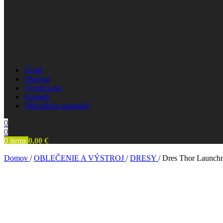
Úvod
Obchod
Výrobcovia
Kontakt
Obuvnícke materiály
0
0
0
items
0,00
€
Domov
/
OBLEČENIE A VÝSTROJ
/
DRESY
/
Dres Thor Launch