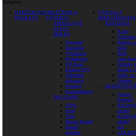
Kategórie
DARČEKOVÉ
OBLEČENIE A
VÝBAVA A
POUKAZY
VÝSTROJ
PRÍSLUŠENSTV
AIRBAGOVÉ
BATOŽINA
VESTY
Kufre
PRILBY
Tankvak
Otvorené
Bočné a 
Integrálne
tašky
Vyklápacie
Pitné
Preklápacie
vaky/bat
Off Road
Držiaky 
Enduro/ATV
mobil a 
Náhradné
Tašky na
sklá-plexi
Ostatné
Doplnky
BEZPEČNOS
Komunikátory
Gurtne /
OKULIARE
Popruhy
100%
Reťazov
Scott
zámky
Thor
Kotúčov
Moose Racing
zámky
Detské
Iné
okuliare
LEKÁR