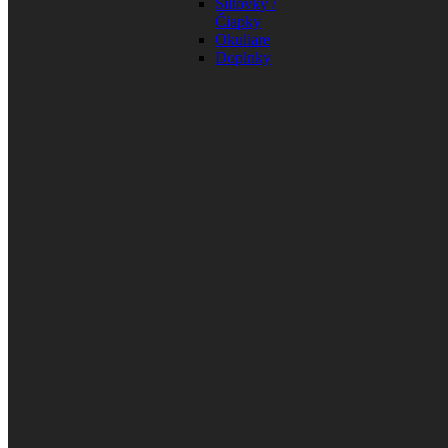
Šiltovky /
Čiapky
Okuliare
Doplnky