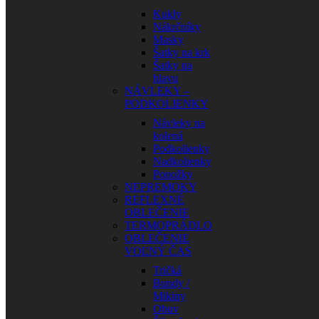
Kukly
Nákrčníky
Masky
Šatky na krk
Šatky na
hlavu
NÁVLEKY –
PODKOLIENKY
Návleky na
kolená
Podkolienky
Nadkolienky
Ponožky
NEPREMOKY
REFLEXNÉ
OBLEČENIE
TERMOPRÁDLO
OBLEČENIE
VOĽNÝ ČAS
Tričká
Bundy /
Mikiny
Obuv