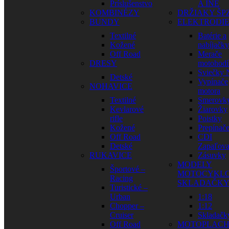
Príslušenstvo
A INÉ
KOMBINÉZY
DRŽIAKY ŠP
BUNDY
ELEKTRODI
Textilné
Batérie a
Kožené
nabíjačky
Off Road
Merače
DRESY
motohodí
Sviečky
Detské
Vypínače
NOHAVICE
motora
Textilné
Smerovk
Kevlarové
Žiarovky
rifle
Poistky
Kožené
Prepínač
Off Road
CDI
Detské
Zapaľova
RUKAVICE
Zásuvky
MODELY
Športové –
MOTOCYKLO
Racing
SKLADAČK
Turistické –
Urban
1:18
Chopper –
1:12
Cruiser
Skladačk
Off Road
MOTOPLAC