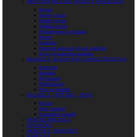
PREVODY (REŤAZE, ROZETY, KOLIEČKA)
Reťaze
Spojky reťaze
Kladky reťaze
Vodítka reťaze
Príslušenstvo k reťaziam
Rozety
Koliečka
Opravná sada pod vývod. koliečko
Kryty vývodového koliečka
RIADIDLÁ, RUKOVÄTE A PRÍSLUŠENSTVO
Rukoväte
Riadidlá
Rýchlopaly
Príslušenstvo
Peny na riadidlá
SEDADLÁ – POŤAHY – PENY
Poťahy
Peny sedadiel
Kompletné sedadlá
SPÄTNÉ ZRKADLÁ
STUPAČKY
SKRUTKY / DOPLNKY
KAPOTÁŽ