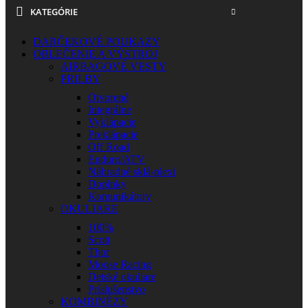
KATEGÓRIE
DARČEKOVÉ POUKAZY
OBLEČENIE A VÝSTROJ
AIRBAGOVÉ VESTY
PRILBY
Otvorené
Integrálne
Vyklápacie
Preklápacie
Off Road
Enduro/ATV
Náhradné sklá-plexi
Doplnky
Komunikátory
OKULIARE
100%
Scott
Thor
Moose Racing
Detské okuliare
Príslušenstvo
KOMBINÉZY