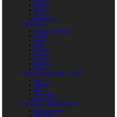
Touring
Off Road
Detské
Voľný čas
Príslušenstvo
CHRÁNIČE
Vkladacie do oblečenia
Chrbtové
Hrudné
Krčné
Lakťové
Ľadvinové
Kolenné
Korytnačky
Detské
KUKLY – NÁKRČNÍKY – ŠATKY
Kukly
Nákrčníky
Masky
Šatky na krk
Šatky na hlavu
NÁVLEKY – PODKOLIENKY
Návleky na kolená
Podkolienky