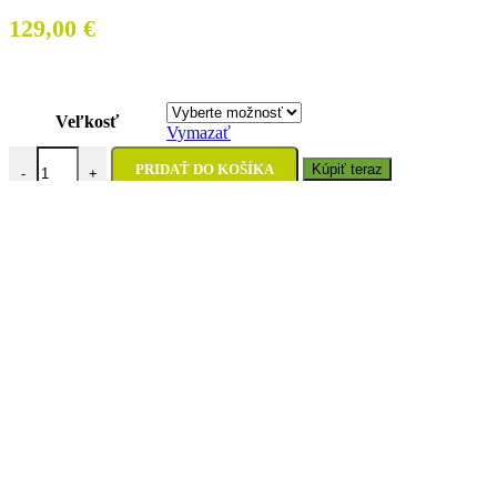
129,00
€
Veľkosť
Vymazať
množstvo Nohavice Thor Launchmode Bleach Black/Camo
PRIDAŤ DO KOŠÍKA
Kúpiť teraz
-
+
Porovnať
Pridať do obľúbených
Zdieľať:
Vyzdvihnutie na predajni
Uherecká 380/129, 958 03 Malé Uherce
ZADARMO