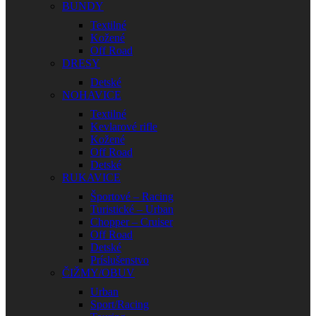
BUNDY
Textilné
Kožené
Off Road
DRESY
Detské
NOHAVICE
Textilné
Kevlarové rifle
Kožené
Off Road
Detské
RUKAVICE
Športové – Racing
Turistické – Urban
Chopper – Cruiser
Off Road
Detské
Príslušenstvo
ČIŽMY/OBUV
Urban
Sport/Racing