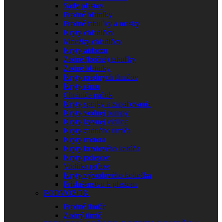
Sady plastov
Predné blatníky
Predné tabuľky a masky
Kryty chladičov
Mriežky chladičov
Kryty airboxu
Zadné (bočné) tabuľky
Zadné blatníky
Kryty predných tlmičov
Kryty rámu
Chrániče páčok
Kryty spojky a zapaľovania
Kryty vodnej pumpy
Kryty kyvnej vidlice
Kryty zadného tlmiča
Kryty motora
Kryty brzdového kotúča
Kryty polepov
Vodítka reťaze
Kryty vývodového koliečka
Príslušenstvo k plastom
PODVOZOK
Predné tlmiče
Zadný tlmič