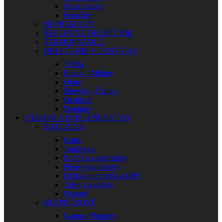
Nadkolienky
Ponožky
NEPREMOKY
REFLEXNÉ OBLEČENIE
TERMOPRÁDLO
OBLEČENIE VOĽNÝ ČAS
Tričká
Bundy / Mikiny
Obuv
Šiltovky / Čiapky
Okuliare
Doplnky
VÝBAVA A PRÍSLUŠENSTVO
BATOŽINA
Kufre
Tankvaky
Bočné a zadné tašky
Pitné vaky/batohy
Držiaky na mobil a GPS
Tašky na stehno
Ostatné
BEZPEČNOSŤ
Gurtne / Popruhy