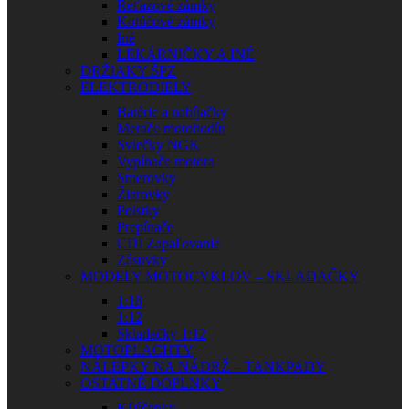
Reťazové zámky
Kotúčové zámky
Iné
LEKÁRNIČKY A INÉ
DRŽIAKY ŠPZ
ELEKTRODIELY
Batérie a nabíjačky
Merače motohodín
Sviečky NGK
Vypínače motora
Smerovky
Žiarovky
Poistky
Prepínače
CDI Zapaľovanie
Zásuvky
MODELY MOTOCYKLOV – SKLADAČKY
1:18
1:12
Skladačky 1:12
MOTOPLACHTY
NÁLEPKY NA NÁDRŽ – TANKPADY
OSTATNÉ DOPLNKY
Kľúčenky