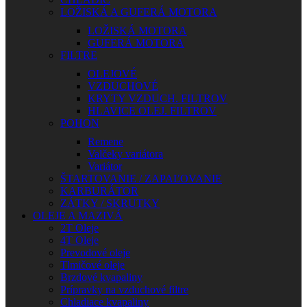
LOŽISKÁ A GUFERÁ MOTORA
LOŽISKÁ MOTORA
GUFERÁ MOTORA
FILTRE
OLEJOVÉ
VZDUCHOVÉ
KRYTY VZDUCH. FILTROV
HLAVICE OLEJ. FILTROV
POHON
Remene
Valčeky variátora
Variátor
ŠTARTOVANIE / ZAPAĽOVANIE
KARBURÁTOR
ZÁTKY / SKRUTKY
OLEJE A MAZIVÁ
2T Oleje
4T Oleje
Prevodové oleje
Tlmičové oleje
Brzdové kvapaliny
Prípravky na vzduchové filtre
Chladiace kvapaliny