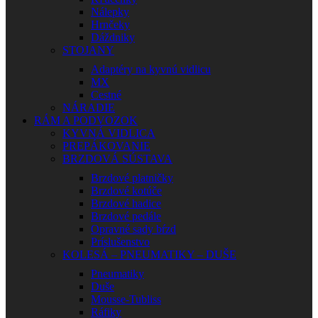
Nálepky
Hrnčeky
Dáždniky
STOJANY
Adaptéry na kyvnú vidlicu
MX
Cestné
NÁRADIE
RÁM A PODVOZOK
KYVNÁ VIDLICA
PREPÁKOVANIE
BRZDOVÁ SÚSTAVA
Brzdové platničky
Brzdové kotúče
Brzdové hadice
Brzdové pedále
Opravné sady bŕzd
Príslušenstvo
KOLESÁ – PNEUMATIKY – DUŠE
Pneumatiky
Duše
Mousse-Tubliss
Ráfiky