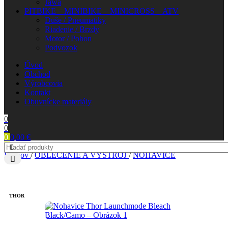
Jawa
PITBIKE – MINIBIKE – MINICROSS – ATV
Duše / Pneumatiky
Riadenie / Brzdy
Motor / Pohon
Podvozok
Úvod
Obchod
Výrobcovia
Kontakt
Obuvnícke materiály
0
0
0
0,00
€
Domov
/
OBLEČENIE A VÝSTROJ
/
NOHAVICE
THOR