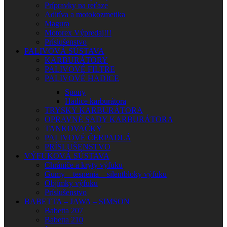
Prípravky na reťaze
Aditíva a motokozmetika
Magura
Motorex Výpredaj!!!
Príslušenstvo
PALIVOVÁ SÚSTAVA
KARBURÁTORY
PALIVOVÉ FILTRE
PALIVOVÉ HADICE
Spony
Hadice karburátora
TRYSKY KARBURÁTORA
OPRAVNÉ SADY KARBURÁTORA
TANKOVAČKY
PALIVOVÉ ČERPADLÁ
PRÍSLUŠENSTVO
VÝFUKOVÁ SÚSTAVA
Chrániče a kryty výfuku
Gumy – tesnenia – silentbloky výfuku
Objímky výfuku
Príslušenstvo
BABETTA – JAWA – SIMSON
Babetta 207
Babetta 210