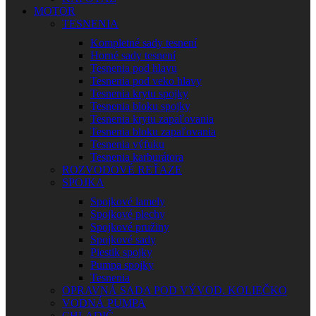
MOTOR
TESNENIA
Kompletné sady tesnení
Horné sady tesnení
Tesnenia pod hlavu
Tesnenia pod veko hlavy
Tesnenia krytu spojky
Tesnenia bloku spojky
Tesnenia krytu zapaľovania
Tesnenia bloku zapaľovania
Tesnenia výfuku
Tesnenia karburátora
ROZVODOVÉ REŤAZE
SPOJKA
Spojkové lamely
Spojkové plechy
Spojkové pružiny
Spojkové sady
Piestik spojky
Pumpa spojky
Tesnenia
OPRAVNÁ SADA POD VÝVOD. KOLIEČKO
VODNÁ PUMPA
CHLADIČ