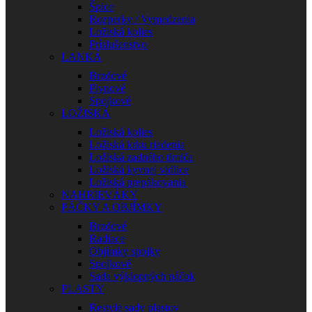
Špice
Rozperky / Vymedzenia
Ložiská kolies
Príslušenstvo
LANKÁ
Brzdové
Plynové
Spojkové
LOŽISKÁ
Ložiská kolies
Ložiská krku riadenia
Ložiská zadného tlmiča
Ložiská kyvnej vidlice
Ložiská prepákovania
NAHRIEVÁKY
PÁČKY A OBJÍMKY
Brzdové
Radiace
Objímky spojky
Spojkové
Sada výklopných páčok
PLASTY
Restyle sady plastov