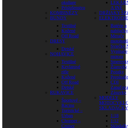
okuliare
LEKÁR
Príslušenstvo
A INÉ
KOMBINÉZY
DRŽIAKY ŠP
BUNDY
ELEKTRODI
Textilné
Batérie a
Kožené
nabíjačky
Off Road
Merače
DRESY
motohodí
Sviečky
Detské
Vypínače
NOHAVICE
motora
Textilné
Smerovk
Kevlarové
Žiarovky
rifle
Poistky
Kožené
Prepínač
Off Road
CDI
Detské
Zapaľova
RUKAVICE
Zásuvky
MODELY
Športové –
MOTOCYKLO
Racing
SKLADAČK
Turistické –
Urban
1:18
Chopper –
1:12
Cruiser
Skladačk