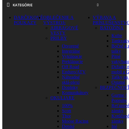
KATEGÓRIE
DARČEKOVÉ
OBLEČENIE A
VÝBAVA A
POUKAZY
VÝSTROJ
PRÍSLUŠENSTV
AIRBAGOVÉ
BATOŽINA
VESTY
Kufre
PRILBY
Tankvak
Otvorené
Bočné a 
Integrálne
tašky
Vyklápacie
Pitné
Preklápacie
vaky/bat
Off Road
Držiaky 
Enduro/ATV
mobil a 
Náhradné
Tašky na
sklá-plexi
Ostatné
Doplnky
BEZPEČNOS
Komunikátory
Gurtne /
OKULIARE
Popruhy
100%
Reťazov
Scott
zámky
Thor
Kotúčov
Moose Racing
zámky
Detské
Iné