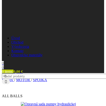
Úvod
Obchod
Výrobcovia
Kontakt
Obuvnícke materiály
0
0
0
items
0,00
€
Domov
/
MOTOR
/
SPOJKA
ALL BALLS