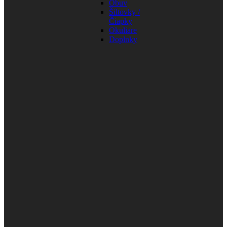
Obuv
Šiltovky /
Čiapky
Okuliare
Doplnky