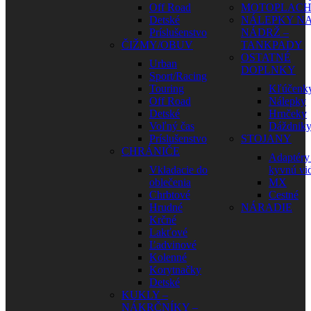
Off Road
MOTOPLAC
Detské
NÁLEPKY N
Príslušenstvo
NÁDRŽ –
ČIŽMY/OBUV
TANKPADY
OSTATNÉ
Urban
DOPLNKY
Sport/Racing
Touring
Kľúčenk
Off Road
Nálepky
Detské
Hrnčeky
Voľný čas
Dáždnik
Príslušenstvo
STOJANY
CHRÁNIČE
Adaptéry
Vkladacie do
kyvnú vid
oblečenia
MX
Chrbtové
Cestné
Hrudné
NÁRADIE
Krčné
Lakťové
Ľadvinové
Kolenné
Korytnačky
Detské
KUKLY –
NÁKRČNÍKY –