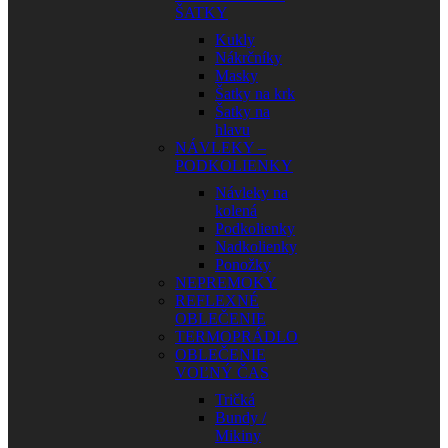
ŠATKY
Kukly
Nákrčníky
Masky
Šatky na krk
Šatky na
hlavu
NÁVLEKY –
PODKOLIENKY
Návleky na
kolená
Podkolienky
Nadkolienky
Ponožky
NEPREMOKY
REFLEXNÉ
OBLEČENIE
TERMOPRÁDLO
OBLEČENIE
VOĽNÝ ČAS
Tričká
Bundy /
Mikiny