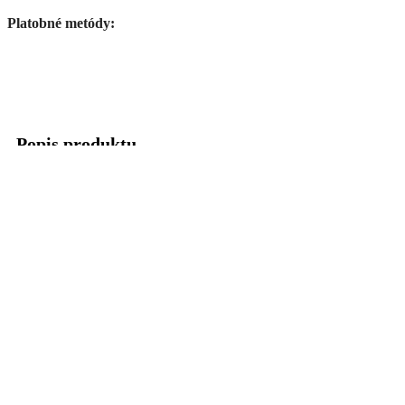
Platobné metódy:
Popis produktu
Sada obsahuje všetky potrebné diely (gumičky, segerky,
pružinky, podložky…) potrebné na pretesnenie spojkovej pumpy
a aj samotný piestik.
Pasuje na:
Všetky modely BETA RR 2T (2013-)
Všetky modely BETA RR 4T (2010-)