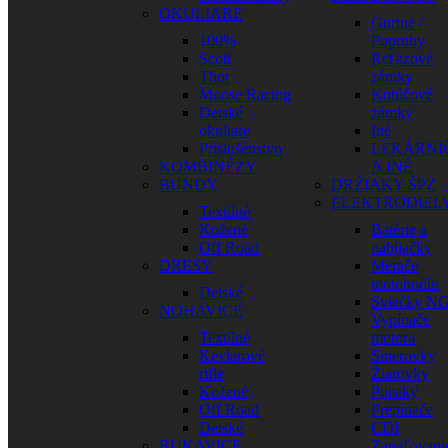
OKULIARE
Gurtne /
100%
Popruhy
Scott
Reťazové
Thor
zámky
Moose Racing
Kotúčové
Detské
zámky
okuliare
Iné
Príslušenstvo
LEKÁRNI
KOMBINÉZY
A INÉ
BUNDY
DRŽIAKY ŠPZ
ELEKTRODIEL
Textilné
Kožené
Batérie a
Off Road
nabíjačky
DRESY
Merače
motohodín
Detské
Sviečky N
NOHAVICE
Vypínače
Textilné
motora
Kevlarové
Smerovky
rifle
Žiarovky
Kožené
Poistky
Off Road
Prepínače
Detské
CDI
RUKAVICE
Zapaľovani