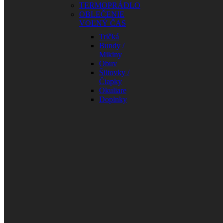
TERMOPRÁDLO
OBLEČENIE
VOĽNÝ ČAS
Tričká
Bundy /
Mikiny
Obuv
Šiltovky /
Čiapky
Okuliare
Doplnky