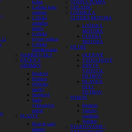
kolies
VODNÁ PUMPA
Ložiská krku
CHLADIČ
riadenia
LOŽISKÁ A
 –
Ložiská
GUFERÁ MOTORA
zadného
LOŽISKÁ
tlmiča
MOTORA
Ložiská
GUFERÁ
:12
kyvnej vidlice
MOTORA
Y
Ložiská
FILTRE
prepákovania
NAHRIEVÁKY
OLEJOVÉ
PÁČKY A
VZDUCHOVÉ
OBJÍMKY
KRYTY
VZDUCH.
Brzdové
FILTROV
Radiace
HLAVICE
Objímky
OLEJ.
spojky
FILTROV
Spojkové
POHON
Sada
výklopných
Remene
a
páčok
Valčeky
cu
PLASTY
variátora
Variátor
Restyle sady
ŠTARTOVANIE /
plastov
ZAPAĽOVANIE