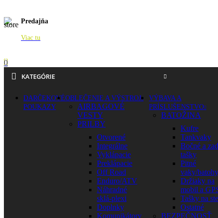
Predajňa
Viac tu
0
KATEGÓRIE
DARČEKOVÉ
OBLEČENIE A VÝSTROJ
VÝBAVA A
AIRBAGOVÉ
POUKAZY
PRÍSLUŠENSTVO
VESTY
BATOŽINA
PRILBY
Kufre
Otvorené
Tankvaky
Integrálne
Bočné a za
Vyklápacie
tašky
Preklápacie
Pitné
Off Road
vaky/batoh
Enduro/ATV
Držiaky na
Náhradné
mobil a GP
sklá-plexi
Tašky na st
Doplnky
Ostatné
Komunikátory
BEZPEČNOSŤ