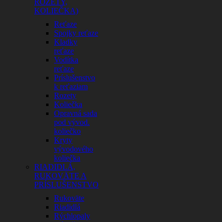
ROZETY,
KOLIEČKA)
Reťaze
Spojky reťaze
Kladky
reťaze
Vodítka
reťaze
Príslušenstvo
k reťaziam
Rozety
Koliečka
Opravná sada
pod vývod.
koliečko
Kryty
vývodového
koliečka
RIADIDLÁ,
RUKOVÄTE A
PRÍSLUŠENSTVO
Rukoväte
Riadidlá
Rýchlopaly