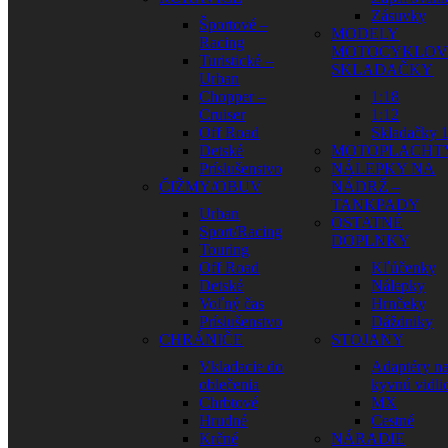
Zásuvky
Športové –
MODELY
Racing
MOTOCYKLOV
Turistické –
SKLADAČKY
Urban
Chopper –
1:18
Cruiser
1:12
Off Road
Skladačky 1
Detské
MOTOPLACHT
Príslušenstvo
NÁLEPKY NA
ČIŽMY/OBUV
NÁDRŽ –
TANKPADY
Urban
OSTATNÉ
Sport/Racing
DOPLNKY
Touring
Off Road
Kľúčenky
Detské
Nálepky
Voľný čas
Hrnčeky
Príslušenstvo
Dáždniky
CHRÁNIČE
STOJANY
Vkladacie do
Adaptéry n
oblečenia
kyvnú vidli
Chrbtové
MX
Hrudné
Cestné
Krčné
NÁRADIE