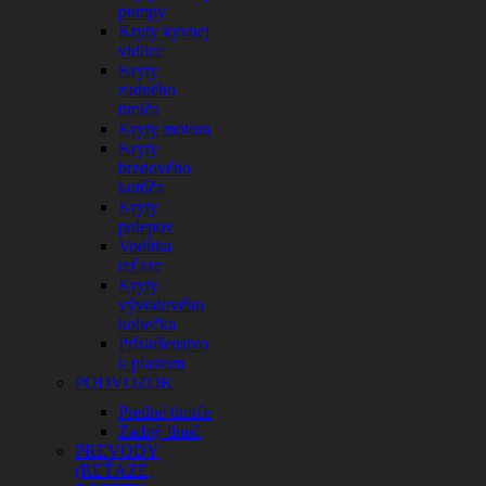
pumpy
Kryty kyvnej
vidlice
Kryty
zadného
tlmiča
Kryty motora
Kryty
brzdového
kotúča
Kryty
polepov
Vodítka
reťaze
Kryty
vývodového
koliečka
Príslušenstvo
k plastom
PODVOZOK
Predné tlmiče
Zadný tlmič
PREVODY
(REŤAZE,