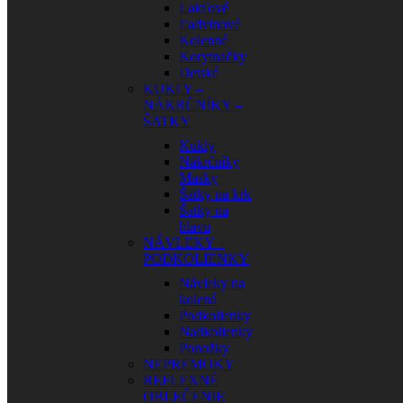
Lakťové
Ľadvinové
Kolenné
Korytnačky
Detské
KUKLY –
NÁKRČNÍKY –
ŠATKY
Kukly
Nákrčníky
Masky
Šatky na krk
Šatky na
hlavu
NÁVLEKY –
PODKOLIENKY
Návleky na
kolená
Podkolienky
Nadkolienky
Ponožky
NEPREMOKY
REFLEXNÉ
OBLEČENIE