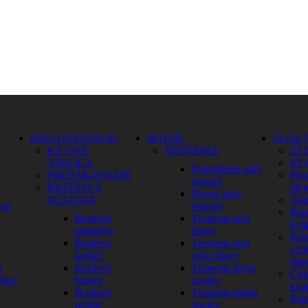
RÁM A PODVOZOK
MOTOR
OLEJE 
KYVNÁ
TESNENIA
2T 
VIDLICA
4T 
Kompletné sady
PREPÁKOVANIE
Pre
tesnení
BRZDOVÁ
olej
Horné sady
SÚSTAVA
Tlm
dné
tesnení
Brz
Brzdové
Tesnenia pod
kva
platničky
hlavu
Prí
y
Brzdové
Tesnenia pod
vzd
kotúče
veko hlavy
filtr
S
Brzdové
Tesnenia krytu
Chl
ehno
hadice
spojky
kva
Brzdové
Tesnenia bloku
Prí
pedále
spojky