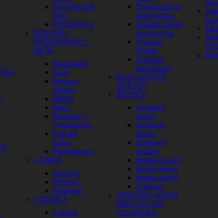
reť
Opravné sady
Tesnenia krytu
Adit
bŕzd
zapaľovania
mot
Príslušenstvo
Tesnenia bloku
Mag
KOLESÁ –
zapaľovania
Mot
PNEUMATIKY –
Tesnenia
Výp
DUŠE
výfuku
Prís
Tesnenia
Pneumatiky
karburátora
ČKY
Duše
ROZVODOVÉ
Mousse-
REŤAZE
Tubliss
SPOJKA
Y
Ráfiky
Špice
Spojkové
Rozperky /
lamely
Vymedzenia
Spojkové
Ložiská
plechy
kolies
Spojkové
GK
Príslušenstvo
pružiny
LANKÁ
Spojkové sady
Piestik spojky
Brzdové
Pumpa spojky
Plynové
Tesnenia
Spojkové
OPRAVNÁ SADA
LOŽISKÁ
POD VÝVOD.
Ložiská
KOLIEČKO
e