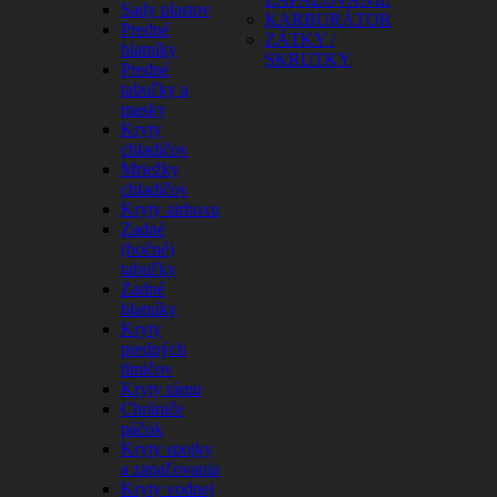
Sady plastov
KARBURÁTOR
Predné
ZÁTKY /
blatníky
SKRUTKY
Predné
tabuľky a
masky
Kryty
chladičov
Mriežky
chladičov
Kryty airboxu
Zadné
(bočné)
tabuľky
Zadné
blatníky
Kryty
predných
tlmičov
Kryty rámu
Chrániče
páčok
Kryty spojky
a zapaľovania
Kryty vodnej