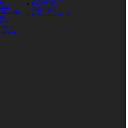
aze
PALIVOVÉ
íva a
ČERPADLÁ
okozmetika
PRÍSLUŠENSTVO
ura
orex
redaj!!!
lušenstvo