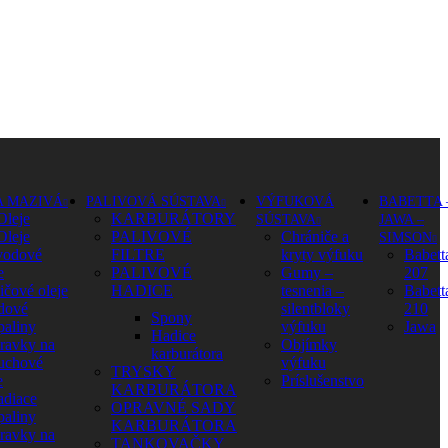
A MAZIVÁ
PALIVOVÁ SÚSTAVA
VÝFUKOVÁ
BABETTA 
Oleje
KARBURÁTORY
SÚSTAVA
JAWA –
Oleje
PALIVOVÉ
Chrániče a
SIMSON
vodové
FILTRE
kryty výfuku
Babett
e
PALIVOVÉ
Gumy –
207
ičové oleje
HADICE
tesnenia –
Babett
dové
silentbloky
210
Spony
paliny
výfuku
Jawa
Hadice
pravky na
Objímky
karburátora
uchové
výfuku
TRYSKY
e
Príslušenstvo
KARBURÁTORA
adiace
OPRAVNÉ SADY
paliny
KARBURÁTORA
pravky na
TANKOVAČKY